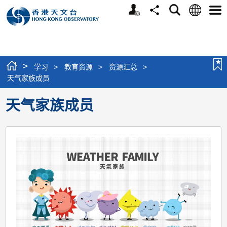
个
语
搜
分
选
人
言
寻
享
单
版
网
站
>
学习
>
教育资源
>
资源汇总
>
天气家族成员
天气家族成员