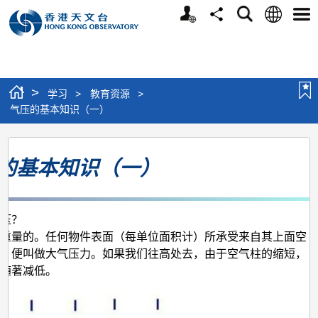
个
语
搜
分
选
人
言
寻
享
单
版
网
站
>
学习
>
教育资源
>
气压的基本知识（一）
气
的基本知识（一）
压
的
基
压？
本
重量的。任何物件表面（每单位面积计）所承受来自其上面空
知
，便叫做大气压力。如果我们往高处去，由于空气柱的缩短，
随著减低。
识
（一）