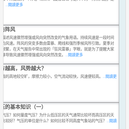
的。
...閱讀更多
防阵风
是描述风速骤然增强或风向突然改变的气象用语。持续风速是一段时间
平均风速。阵风的突变多数由雷暴、飑线和强烈季候风所引致。夏季对
气频繁，在天气报告中常出现的「狂风雷暴」字眼，就是为了提醒大家
雷暴导致风速骤然增强或风向突然改变。
...閱讀更多
方越高，风势越大？
地面的高地较空旷，摩擦力较小，空气流动较快，风速便较高。
...閱讀更
压的基本知识（一）
是气压？如何量度气压？为什么低压区的天气通常比较坏而高压区的天
常比较好？气压的单位是什么？如何比较不同高度气象站的气压？
...閱讀