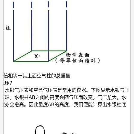
压值相等于其上面空气柱的总重量
气压？
，水银气压表和空盒气压表是常用的仪器。下图显示水银气压
原理。水银柱AB之间的高度会随气压而改变。气压愈大，水
度亦会愈高。因此量度AB的高度，我们便能计算出水银柱底
。