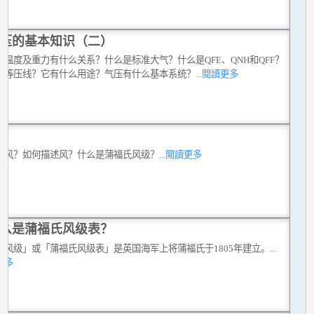
压的基本知识（二）
和温度及重力有什么关系？什么是标准大气？什么是QFE、QNH和QFF？
是等压线？它有什么用途？气压有什么基本系统？
...閱讀更多
是风？如何描述风？什么是蒲福氏风级？
...閱讀更多
么是蒲福氏风级表？
福风级」或「蒲福氏风级表」是英国海军上将蒲福氏于1805年建立。
...
更多