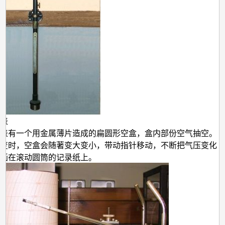
表
表有一个用金属薄片造成的扁圆形空盒，盒内部份空气抽空。
变时，空盒会随著变大变小，带动指针移动，不断把气压变化
画在滚动圆筒的记录纸上。