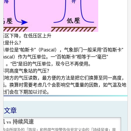
压区下降，在低压区上升
位是什么？
际单位是“帕斯卡”（Pascal），气象部门一般采用“百帕斯卡”
o-Pascal）作为气压单位。一“百帕斯卡”相等于一“毫巴”
ibar）。“巴”是旧的气压单位，现今已不再使用。
不同高度气象站的气压？
同地方的气压读数，最方便的方法是把它们换算至同一高度，
面。换算时需要考虑几个会影响空气重量的因数，如气温及地
我们会在下期加以讨论。
关文章
风 vs 持续风速
警告中所提及的「阵风」和热带气旋警告信号定义中的「持续风速」是