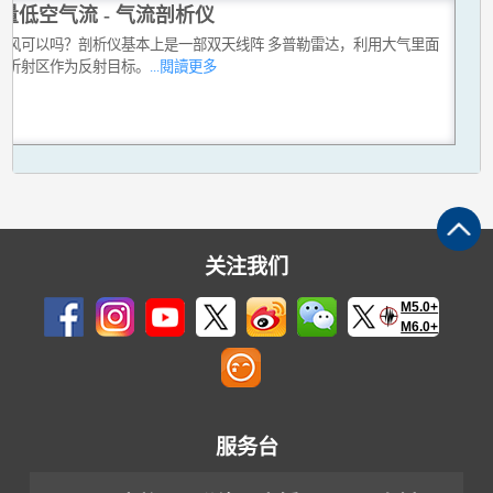
量低空气流 - 气流剖析仪
测风可以吗？剖析仪基本上是一部双天线阵 多普勒雷达，利用大气里面
匀折射区作为反射目标。
...閱讀更多
关注我们
M5.0+
M6.0+
服务台