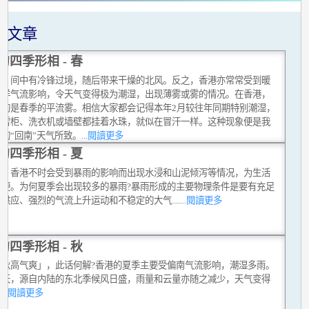
关文章
的四季形相 - 春
季，间中有冷锋过境，随后带来干燥的北风。反之，香港亦常常受到暖
海洋气流影响，令天气变得极为潮湿，出现薄雾或雾的情况。在香港，
见的是春季的平流雾。相信大家都会记得本年2月较往年同期特别潮湿，
的雪柜、洗衣机或墙壁都挂着水珠，就似在冒汗一样。这种现象便是我
的“回南”天气所致。
...閱讀更多
的四季形相 - 夏
季，香港不时会受到暴雨的影响而出现水浸和山泥倾泻等情况，为生活
不便。为何夏季会出现较多的暴雨?暴雨形成的主要物理条件是要有充足
供应、强烈的气流上升运动和不稳定的大气....
...閱讀更多
的四季形相 - 秋
「秋高气爽」，此话何解?香港的夏季主要受偏南气流影响，潮湿多雨。
秋天，源自内陆的东北季候风日盛，雨量和云量亦随之减少，天气变得
。
...閱讀更多