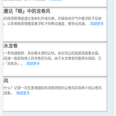
光雷达『眼』中的龙卷风
雷达的探测原理是透过发射红外线光束，并接收自空气中悬浮粒子反射
外线，以多普勒原理量度悬浮粒子的移动速度，推导出风速。
...閱讀更多
谈水龙卷
卷是一条快速旋转、夹杂着水滴的云柱，由对流云的底部连接着水面。
卷的风速一般较陆地上的龙卷风为低。由于水龙卷有时能将水吸起，它
称为「龙吸水」。
...閱讀更多
卷风
风是什么？记录一次在香港国际机场观测到的尘卷风并简单介绍尘卷风
天气现象。
...閱讀更多