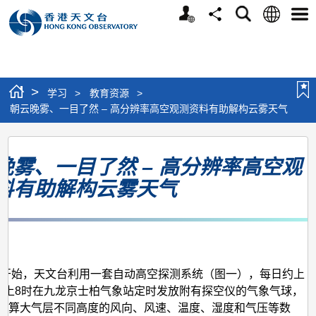
个
语
搜
分
选
人
言
寻
享
单
版
网
站
>
学习
>
教育资源
>
朝云晚雾、一目了然 – 高分辨率高空观测资料有助解构云雾天气
朝
晚雾、一目了然 – 高分辨率高空观
云
料有助解构云雾天气
晚
雾、
一
月
目
了
5年开始，天文台利用一套自动高空探测系统（图一），每日约上
晚上8时在九龙京士柏气象站定时发放附有探空仪的气象气球，
然
计算大气层不同高度的风向、风速、温度、湿度和气压等数