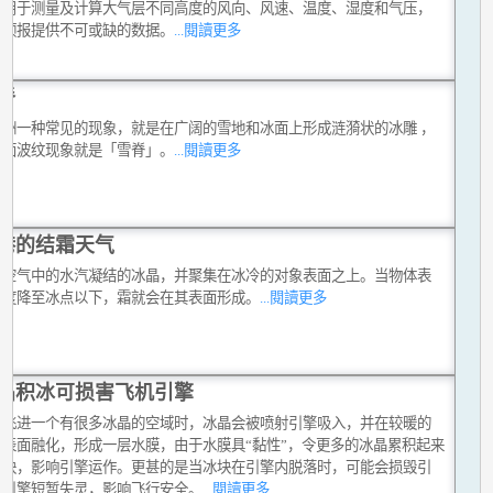
仪用于测量及计算大气层不同高度的风向、风速、温度、湿度和气压，
气预报提供不可或缺的数据。
...閱讀更多
脊
极洲一种常见的现象，就是在广阔的雪地和冰面上形成涟漪状的冰雕 ，
雪面波纹现象就是「雪脊」。
...閱讀更多
港的结霜天气
由空气中的水汽凝结的冰晶，并聚集在冰冷的对象表面之上。当物体表
温度降至冰点以下，霜就会在其表面形成。
...閱讀更多
晶积冰可损害飞机引擎
机飞进一个有很多冰晶的空域时，冰晶会被喷射引擎吸入，并在较暖的
内表面融化，形成一层水膜，由于水膜具“黏性”，令更多的冰晶累积起来
冰块，影响引擎运作。更甚的是当冰块在引擎内脱落时，可能会损毁引
令引擎短暂失灵，影响飞行安全。
...閱讀更多