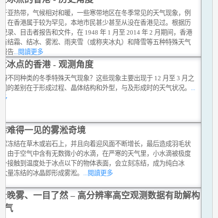
位于亚热带，气候相对和暖，一些寒带地区在冬季常见的天气现象，例
雪，在香港属于较为罕见，本地市民甚少甚至从没在香港见过。根据历
记录、目击者报告和文件，在 1948 年 1 月至 2014 年 2 月期间，香港
曾有结霜、结冰、雾淞、雨夹雪（或称夹冰丸）和降雪等五种特殊天气
的报告
...閱讀更多
近冰点的香港 - 观测角度
辨不同种类的冬季特殊天气现象？这些现象主要出现于 12 月至 3 月之
它们的差别在于形成过程、晶体结构和外型，与及形成时的天气状况。
...
更多
港难得一见的雾淞奇境
常常冻结在草木或岩石上，并且向着迎风面不断增长，最后造成羽毛状
观。由于空气中含有无数微小的水滴，在严寒的天气里，小水滴被极度
，一接触到温度处于冰点以下的物体表面，会立刻冻结，成为纯白冰
而大量冻结的冰晶即形成雾淞。
...閱讀更多
云晚雾、一目了然 – 高分辨率高空观测数据有助解构
天气