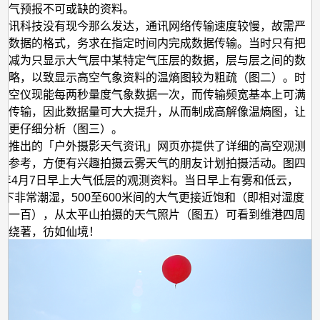
–
天气预报不可或缺的资料。
高
资讯科技没有现今那么发达，通讯网络传输速度较慢，故需严
象数据的格式，务求在指定时间内完成数据传输。当时只有把
分
削减为只显示大气层中某特定气压层的数据，层与层之间的数
辨
省略，以致显示高空气象资料的温熵图较为粗疏（图二）。时
率
探空仪现能每两秒量度气象数据一次，而传输频宽基本上可满
高
据传输，因此数据量可大大提升，从而制成高解像温熵图，让
作更仔细分析（图三）。
空
近推出的「户外摄影天气资讯」网页亦提供了详细的高空观测
观
众参考，方便有兴趣拍摄云雾天气的朋友计划拍摄活动。图四
测
16年4月7日早上大气低层的观测资料。当日早上有雾和低云，
0米以下非常潮湿，500至600米间的大气更接近饱和（即相对湿度
资
之一百），从太平山拍摄的天气照片（图五）可看到维港四周
料
围绕著，彷如仙境！
有
助
解
构