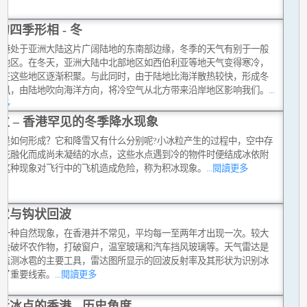
的四季形相 - 冬
香港处于亚洲大陆这片广阔陆地的东南部边缘，冬季的天气有别于一般
带地区。在冬天，亚洲大陆中北部地区如西伯利亚等地天气变得寒冷，
气在这些地区逐渐积聚。与此同时，由于陆地比海洋散热较快，形成冬
候风，由陆地吹向海洋方向，将冷空气从北方带来沿岸地区影响我们。
...
更多
粒 – 香港罕见的冬季降水现象
粒是如何形成？它和降雪又有什么分别呢?小冰粒产生的过程中，空中存
雪花融化而成尚未凝结的水点，这些水点遇到冷的物件时便结成冰依附
。这种现象对飞行中的飞机造成危险，称为积冰现象。
...閱讀更多
雹与钩状回波
是一种自然现象，在香港并不常见，平均每一至两年才出现一次。较大
雹会破坏农作物，打破窗户，温室玻璃和汽车挡风玻璃等。天气雷达是
台监测冰雹的主要工具，雷达图所显示的回波反射率及其形状为识别冰
供了重要线索。
...閱讀更多
近冰点的香港 - 历史角度