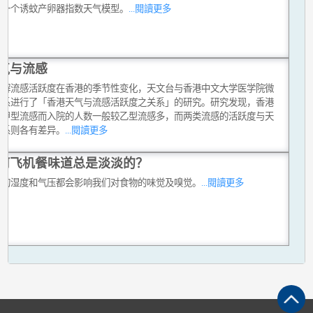
了一个诱蚊产卵器指数天气模型。
...閱讀更多
气与流感
了解流感活跃度在香港的季节性变化，天文台与香港中文大学医学院微
学系进行了「香港天气与流感活跃度之关系」的研究。研究发现，香港
上甲型流感而入院的人数一般较乙型流感多，而两类流感的活跃度与天
关系则各有差异。
...閱讀更多
何飞机餐味道总是淡淡的？
内的湿度和气压都会影响我们对食物的味觉及嗅觉。
...閱讀更多