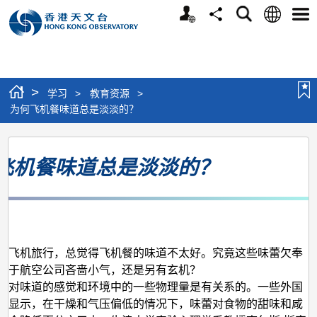
个
语
搜
分
选
人
言
寻
享
单
版
网
站
>
学习
>
教育资源
>
为何飞机餐味道总是淡淡的？
为
飞机餐味道总是淡淡的？
何
飞
机
月
餐
味
坐飞机旅行，总觉得飞机餐的味道不太好。究竟这些味蕾欠奉
由于航空公司吝啬小气，还是另有玄机？
道
们对味道的感觉和环境中的一些物理量是有关系的。一些外国
总
果显示，在干燥和气压偏低的情况下，味蕾对食物的甜味和咸