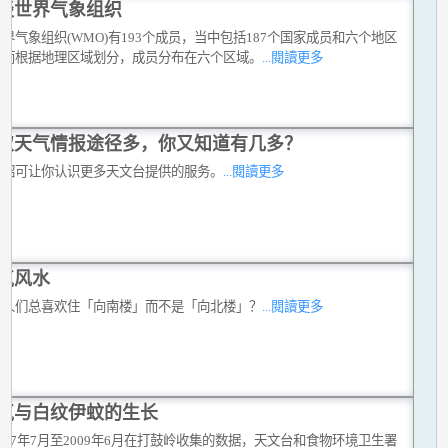
谈世界气象组织
界气象组织(WMO)有193个成员，当中包括187个国家成员和六个地区
。而根据地理区域划分，成员分布在六个区域。
...閱讀更多
取天气情报途径多，你又知道有几多？
介绍可让你认识更多天文台提供的服务。
...閱讀更多
气风水
么人们总喜欢住「向南楼」而不是「向北楼」？
...閱讀更多
气与白纹伊蚊的生长
007年7月至2009年6月在打鼓岭收集的数据，天文台和食物环境卫生署