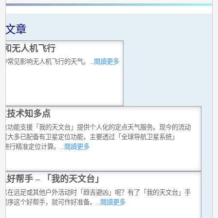
关文章
气和无人机飞行
各种常见影响无人机飞行的天气。
...閱讀更多
位技术知多点
定位功能支援「我的天文台」提供个人化的定点天气服务。现今的流动
装置大多已配备有卫星定位功能，主要透过「全球导航卫星系统」
SS) 进行精准定位计算。
...閱讀更多
足好帮手 – 「我的天文台」
可以在远足或其他户外活动时「趋吉避凶」呢？有了「我的天文台」手
用程序这个好帮手，就可作好准备。
...閱讀更多