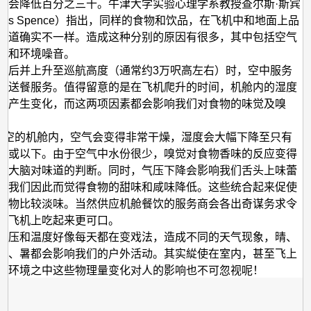
是
度会降低百分之三十。牛津大学实验心理学系教授查尔斯·斯宾
rles Spence）指出，同样的食物和饮品，在飞机中和地面上品
淡
味道确实不一样。造成这种分别的原因有很多，其中包括空气
淡
压和环境噪音。
的？
飞后并上升至巡航高度（通常约3万呎高左右）时，空中服务
始送餐服务。值得留意的是在飞机爬升的时间，机舱内的湿度
始产生变化，而这两项因素都会影响我们对食物的味觉及嗅
高空的机舱内，空气会变得非常干燥，湿度会大幅下降至只有
十或以下。由于空气中水份很少，嗅觉对食物香味的反应变得
响大脑对味道的判断。同时，气压下降会影响我们舌头上味蕾
，我们因此而觉得食物的甜味和咸味降低。这些统合起来促使
食物比较淡味。当然供应机舱餐饮的服务商会各出奇谋务求令
空飞机上吃起来更可口。
气压和温度好像每天都在变戏法，造成不同的天气现象，晴、
寒、暑都会影响我们的户外活动。其实緃使在室内，甚至飞上
，环境之中这些物理量变化对人的影响也不可忽视呢！