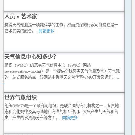
象人员 x 艺术家
可能觉得天气预测是一项纯科学的工作，然而资深的行家可能说它是一
学与艺术完美的融合。
...閱讀更多
劣天气信息中心知多少？
象组织（WMO）的恶劣天气信息中心（SWIC）网站
ps://severeweather.wmo.int）是一个提供全球恶劣天气信息及官方天气观
预警的一站式服务站点，该网站由香港天文台代表WMO开发及运作。
...
更多
谈世界气象组织
气象组织(WMO)是一个政府间组织，是联合国的专门机构之一，专责地
气状态和变化规律及其与陆地和海洋的相互作用、大气产生的天气和气
以及由此产生的水资源分布等方面。
...閱讀更多