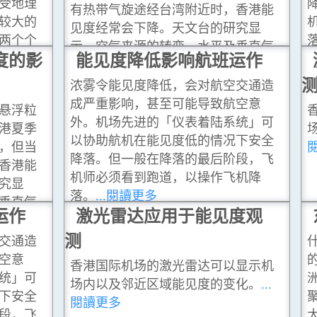
受地理
有热带气旋途经台湾附近时，香港能
较大的
见度经常会下降。天文台的研究显
两个个
示，空气来源的转变、水平及垂直气
度的影
能见度降低影响航班运作
流的汇聚、低风速都是令香港能见度
下降的原因。
...閱讀更多
浓雾令能见度降低，会对航空交通造
成严重影响，甚至可能导致航空意
悬浮粒
外。机场先进的「仪表着陆系统」可
港夏季
以协助航机在能见度低的情况下安全
，但当
降落。但一般在降落的最后阶段，飞
香港能
机师必须看到跑道，以操作飞机降
究显
落。
...閱讀更多
垂直气
运作
激光雷达应用于能见度观
能见度
测
交通造
空意
香港国际机场的激光雷达可以显示机
统」可
场内以及邻近区域能见度的变化。
...
下安全
閱讀更多
段，飞