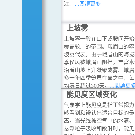
注。
...閱讀更多
上坡雾
上坡雾一般在山下或腰间开始
覆盖较广的范围。峨眉山的雾
坡雾代表。由于峨眉山的海拔
季侯风被峨眉山阻挡，丰富水
沿着山坡上升凝聚成雾。峨眉
多一年四季笼罩在雾之中，每
均雾日超过300天。
...閱讀更
能见度区域变化
气象学上能见度是指正常视力
够看到和辨认出适合目标的最
离。当光线被空气中的水滴、
悬浮粒子吸收和散射时，能见