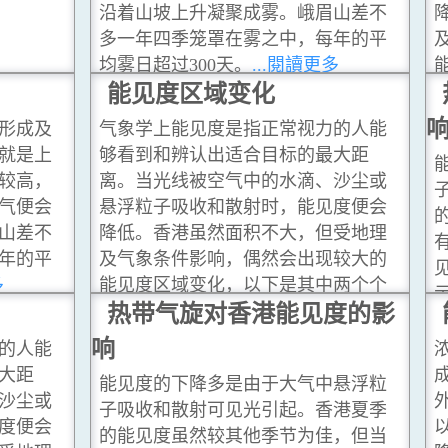
沿着山坡上升凝聚成雾。峨眉山差不
多一年四季笼罩在雾之中，每年的平
均雾日超过300天。
...閱讀更多
能见度区域变化
形成及
气象学上能见度是指正常视力的人能
就是上
够看到和辨认出适合目标的最大距
较高，
离。当光线被空气中的水滴、沙尘或
气便会
悬浮粒子吸收和散射时，能见度便会
山差不
降低。香港虽然面积不大，但受地理
年的平
及气象条件影响，偶然会出现较大的
多
能见度区域变化，以下是其中两个个
案。
热带气旋对香港能见度的影
...閱讀更多
响
的人能
大距
能见度的下降多是由于大气中悬浮粒
沙尘或
子吸收和散射可见光引起。香港夏季
度便会
的能见度虽然较其他季节为佳，但当