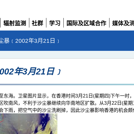
辐射监测
社群
学习
国际及区域合作
媒体及
展
展
展
展
展
开
开
开
开
开
暴﹝2002年3月21日﹞
02年3月21日﹞
东海。卫星图片显示，在香港时间3月21日(星期四)下午一时
吹南风，不利于沙尘暴继续向华南地区扩散。从3月22日(星期五)
会下雨，把空气中的沙尘洗刷掉，因此沙尘暴影响香港的机会颇