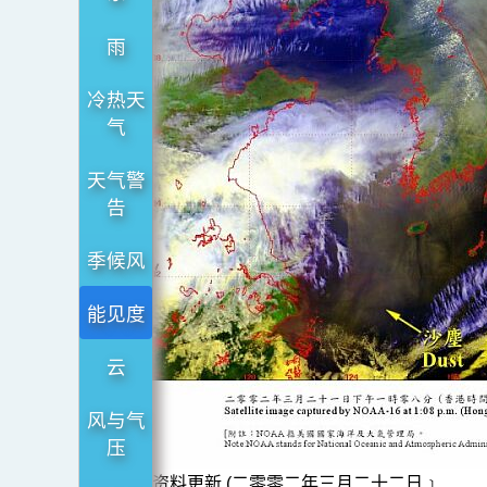
暴
﹝2002
雨
年
冷热天
3
气
月
21
天气警
日﹞
告
季候风
能见度
云
风与气
压
资料更新 (二零零二年三月二十二日﹞