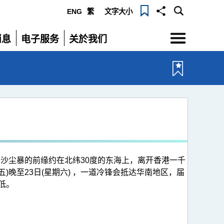
ENG
繁
文字大小
选
消息
电子服务
关於我们
单
展
展
开
开
，沙尘暴的前缘约在北纬30度的东海上，离开香港一千
晚至23日(星期六) ，一道冷锋会抵达华南地区，届
低。