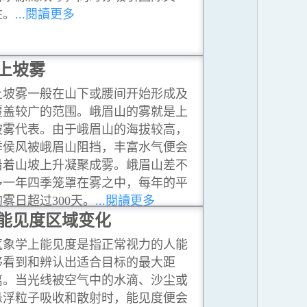
注。
...閱讀更多
上坡雾
上坡雾一般在山下或腰间开始形成及
覆盖较广的范围。峨眉山的雾就是上
坡雾代表。由于峨眉山的海拔较高，
季侯风被峨眉山阻挡，丰富水气便会
沿着山坡上升凝聚成雾。峨眉山差不
多一年四季笼罩在雾之中，每年的平
均雾日超过300天。
...閱讀更多
能见度区域变化
气象学上能见度是指正常视力的人能
够看到和辨认出适合目标的最大距
离。当光线被空气中的水滴、沙尘或
悬浮粒子吸收和散射时，能见度便会