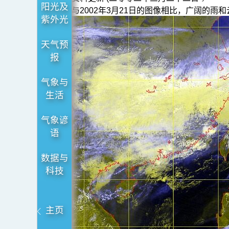
阳光及
与2002年3月21日的图像相比，广阔的雨
紫外光
天气预
报
气象与
生活
气象谚
语
数据与
科技
主页