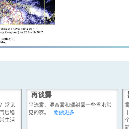
再谈雾
？常见
平流雾、混合雾和辐射雾一些香港常
气层稳
见的雾。
...閱讀更多
常生活
个