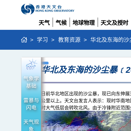
天气
气候
地球物理
天文及授时
展
展
展
展
开
开
开
开
>
学习
>
教育资源
>
华北及东海的沙尘
华
华北及东海的沙尘暴﹝20
北
及
气象学
基础
东
日前华北地区出现的沙尘暴，现已向东伸展至
海
雷暴与
公里以上。天文台发言人表示：现时华南地区
的
闪电
时大气低层会转吹北风。由于冷锋附近范围
沙
天气现
尘
象