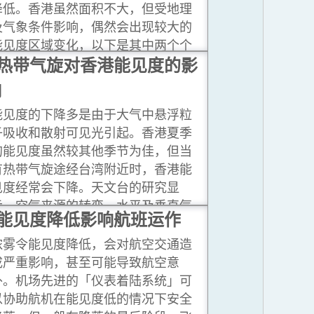
降低。香港虽然面积不大，但受地理
及气象条件影响，偶然会出现较大的
能见度区域变化，以下是其中两个个
案。
热带气旋对香港能见度的影
...閱讀更多
响
能见度的下降多是由于大气中悬浮粒
子吸收和散射可见光引起。香港夏季
的能见度虽然较其他季节为佳，但当
有热带气旋途经台湾附近时，香港能
见度经常会下降。天文台的研究显
示，空气来源的转变、水平及垂直气
能见度降低影响航班运作
流的汇聚、低风速都是令香港能见度
下降的原因。
...閱讀更多
浓雾令能见度降低，会对航空交通造
成严重影响，甚至可能导致航空意
外。机场先进的「仪表着陆系统」可
以协助航机在能见度低的情况下安全