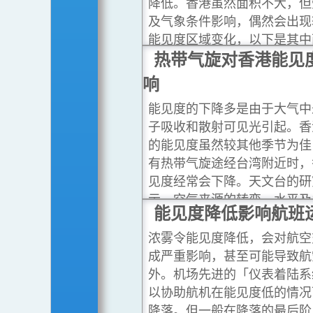
降低。香港虽然面积不大，但
及气象条件影响，偶然会出现
能见度区域变化，以下是其中
案。
热带气旋对香港能见
...閱讀更多
响
能见度的下降多是由于大气中
子吸收和散射可见光引起。香
的能见度虽然较其他季节为佳
有热带气旋途经台湾附近时，
见度经常会下降。天文台的研
示，空气来源的转变、水平及
能见度降低影响航班
流的汇聚、低风速都是令香港
下降的原因。
...閱讀更多
浓雾令能见度降低，会对航空
成严重影响，甚至可能导致航
外。机场先进的「仪表着陆系
以协助航机在能见度低的情况
降落。但一般在降落的最后阶