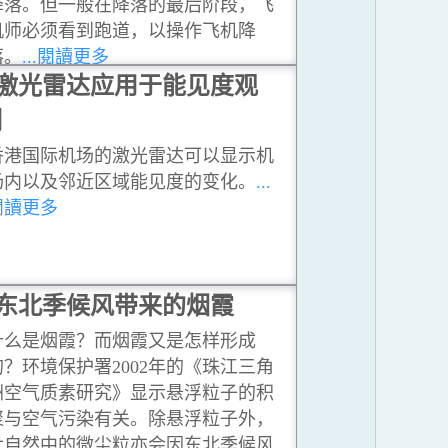
降落。但一般在降落的最后阶段，飞
机师必须看到跑道，以操作飞机降
落。
...閱讀更多
激光雷达应用于能见度观
测
香港国际机场的激光雷达可以显示机
场内以及邻近区域能见度的变化。
...
閱讀更多
东北季候风带来的烟霞
什么是烟霞？而烟霞又是怎样形成
的？环境保护署2002年的《珠江三角
洲空气质素研究》显示悬浮粒子的积
聚与空气污染有关。除悬浮粒子外，
大自然中的微尘粒亦会因东北季候风