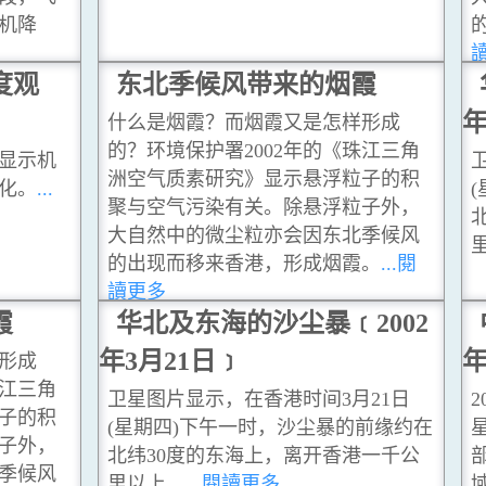
机降
度观
东北季候风带来的烟霞
年
什么是烟霞？而烟霞又是怎样形成
的？环境保护署2002年的《珠江三角
显示机
洲空气质素研究》显示悬浮粒子的积
化。
...
聚与空气污染有关。除悬浮粒子外，
大自然中的微尘粒亦会因东北季候风
的出现而移来香港，形成烟霞。
...閱
讀更多
霞
华北及东海的沙尘暴﹝2002
年3月21日﹞
年
形成
珠江三角
卫星图片显示，在香港时间3月21日
子的积
(星期四)下午一时，沙尘暴的前缘约在
子外，
北纬30度的东海上，离开香港一千公
季候风
里以上。
...閱讀更多