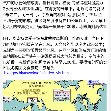
空气中的水份凝结成雾。当日清晨，横澜 岛录得相对湿度为
，反映水汽已达到饱和程度，在海雾的笼罩下，附近海域的能见
300米左右。同一时间，赤鱲角的相对湿度则只介乎75% 至
条件不利于雾的形成，该区能见度维持在10公里以上。及至早上
地能见度的差异更大，横澜岛一度低于100米，赤鱲角则高达15
年1月1日，华南持续受干燥东北季候风影响，普遍天晴。当日下
大部份地区吹和缓东至东北风，天文台的能见度达到30公里；
如赤鱲角一带则吹著微弱西北风。在西北风和偏东风汇聚的情
上离地面约1公里处有一逆温层造成大气较为稳定，空气中的
难以扩散，赤鱲角的能见度曾下降至3100米。要得知分区的实
，可以参阅天文台网页，网址为
ww.hko.gov.hk/tc/wxinfo/ts/index_vis.htm