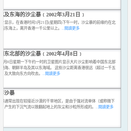
北及东海的沙尘暴﹝2002年3月21日﹞
片显示，在香港时间3月21日(星期四)下午一时，沙尘暴的前缘约在北
0度的东海上，离开香港一千公里以上。
...閱讀更多
国东北部的沙尘暴﹝2002年4月8日﹞
2年4月8日星期一下午约一时的卫星图片显示大片沙尘影响着中国东北部
、渤海、朝鲜半岛及其以东海域。 这些沙尘距离香港很远（超过一千五
里）及大致向东方向吹去。
...閱讀更多
布沙暴
沙暴通常出现在较接近沙漠的干旱地区，是由于强对流单体（或称微下
流）产生的下沉气流以致翻起地上的灰尘和沙粒所形成的。
...閱讀更多