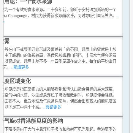
的用途：一个食水来源
以成为一个有效的食水来源。二十多年前，邻近于安托法加斯塔的一个
aleta Chungungo，村民为获得新水源而欢呼，同时亦吸引国际关注。
...
更多
坡雾
雾一般在山下或腰间开始形成及覆盖较广的范围。峨眉山的雾就是上坡
表。由于峨眉山的海拔较高，季侯风被峨眉山阻挡，丰富水气便会沿着
上升凝聚成雾。峨眉山差不多一年四季笼罩在雾之中，每年的平均雾日
00天。
...閱讀更多
见度区域变化
学上能见度是指正常视力的人能够看到和辨认出适合目标的最大距离。
线被空气中的水滴、沙尘或悬浮粒子吸收和散射时，能见度便会降低。
虽然面积不大，但受地理及气象条件影响，偶然会出现较大的能见度区
化，以下是其中两个个案。
...閱讀更多
带气旋对香港能见度的影响
度的下降多是由于大气中悬浮粒子吸收和散射可见光引起。香港夏季的