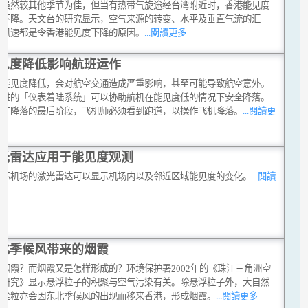
度虽然较其他季节为佳，但当有热带气旋途经台湾附近时，香港能见度
会下降。天文台的研究显示，空气来源的转变、水平及垂直气流的汇
低风速都是令香港能见度下降的原因。
...閱讀更多
见度降低影响航班运作
令能见度降低，会对航空交通造成严重影响，甚至可能导致航空意外。
先进的「仪表着陆系统」可以协助航机在能见度低的情况下安全降落。
般在降落的最后阶段，飞机师必须看到跑道，以操作飞机降落。
...閱讀更
光雷达应用于能见度观测
国际机场的激光雷达可以显示机场内以及邻近区域能见度的变化。
...閱讀
北季候风带来的烟霞
是烟霞？而烟霞又是怎样形成的？环境保护署2002年的《珠江三角洲空
素研究》显示悬浮粒子的积聚与空气污染有关。除悬浮粒子外，大自然
微尘粒亦会因东北季候风的出现而移来香港，形成烟霞。
...閱讀更多