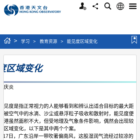
个
语
搜
分
选
人
言
寻
享
单
版
网
站
>
学习
>
教育资源
>
能见度区域变化
能
度区域变化
见
度
区
莫庆炎
月
域
变
能见度是指正常视力的人能够看到和辨认出适合目标的最大距
线被空气中的水滴、沙尘或悬浮粒子吸收和散射时，能见度便
化
香港虽然面积不大，但受地理及气象条件影响，偶然会出现较
度区域变化，以下是其中两个个案。
年2月17日，广东沿岸一带吹著偏南风，这股湿润气流经过较凉的