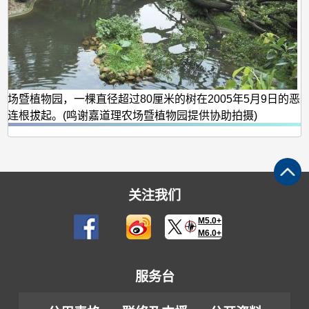
农场暨植物园，一棵直径超过80厘米的树在2005年5月9日的恶
被连根拔起。(鸣谢嘉道理农场暨植物园提供协助拍摄)
关注我们
M5.0+
M6.0+
服务台