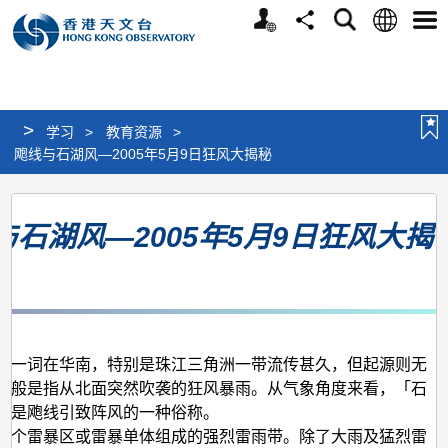
个
语
搜
分
选
人
言
寻
享
单
版
网
站
>
学习
>
教育资源
>
飑线与石湖风—2005年5月9日狂风大揭秘
飑
与石湖风—2005年5月9日狂风大揭
线
与
石
湖
风
」一词在华南，特别是珠江三角洲一带流传甚久，但起源则无
—
一般是指从北面突然吹袭的狂风暴雨。从气象角度来看，「石
说是飑线引致阵风的一种俗称。
2005
多个雷暴区或雷暴单体组成的强烈雷雨带。除了大雨及猛烈雷