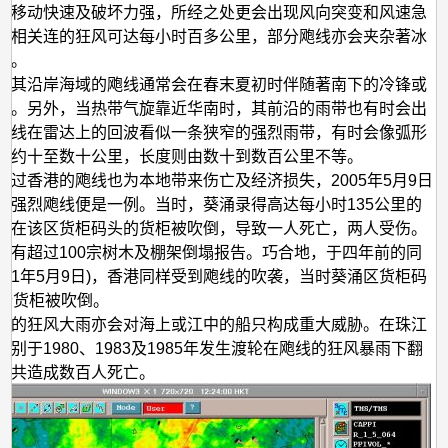
年
线移动快速及破坏力强，所经之处更会出现风向突变和风速急
5
，相关连的狂风可达每小时百多公里，部分飑线亦会夹杂著冰
风。
月
及其沿岸海域的飑线通常会在春末夏初时伴随著南下的冷锋或
9
现。另外，当热带气旋靠近华南时，其前沿的雨带也有时会出
日
飑线在雷达上的回波看似一条狭窄的强烈雨带，有时会像弧形
狂
宽约十至数十公里，长度则由数十到数百公里不等。
经过香港的飑线也为本地带来伤亡及经济损失，2005年5月9日
风
的强烈飑线便是一例。当时，葵涌录得高达每小时135公里的
大
分在该区货柜码头的货柜被吹倒，导致一人死亡，两人受伤。
揭
亦有超过100宗树木及棚架倒塌报告。巧合地，于四年前的同
2001年5月9日)，香港同样受到飑线的吹袭，当时葵涌区货柜码
秘
0个货柜被吹倒。
关的狂风大雨亦会对海上或江中的船只构成重大威胁。在珠江
别于1980、1983及1985年发生渡轮在飑线的狂风暴雨下翻
，共造成数百人死亡。