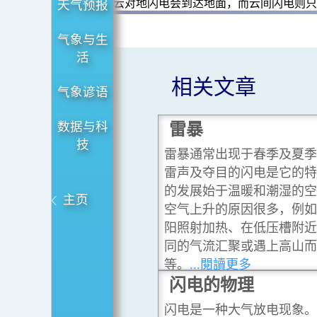
云对地闪电会到达地面，而云间闪电则
天气预报
气象与生
活
相关文章
气象谚语
数据与科
雷暴
技
雷暴通常出现于春季及夏季
雷声及夺目的闪电是它的特
的发展始于温暖和潮湿的空
主页
空气上升的原因很多，例如
阳照射加热、在低压槽附近
同的气流汇聚或遇上高山而
等。
...閱讀更多
闪电的物理
闪电是一种大气放电现象。