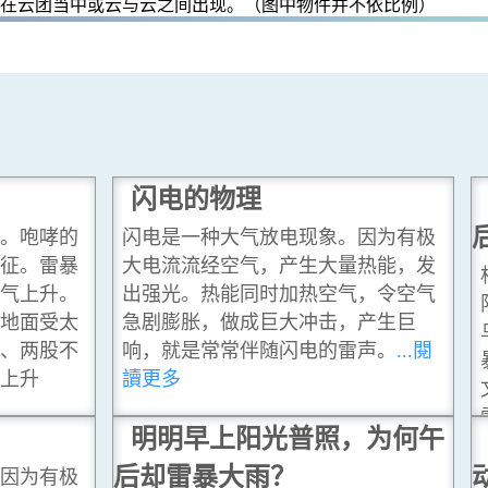
只在云团当中或云与云之间出现。（图中物件并不依比例）
闪电的物理
。咆哮的
闪电是一种大气放电现象。因为有极
征。雷暴
大电流流经空气，产生大量热能，发
气上升。
出强光。热能同时加热空气，令空气
地面受太
急剧膨胀，做成巨大冲击，产生巨
、两股不
响，就是常常伴随闪电的雷声。
...閱
上升
讀更多
明明早上阳光普照，为何午
后却雷暴大雨？
因为有极