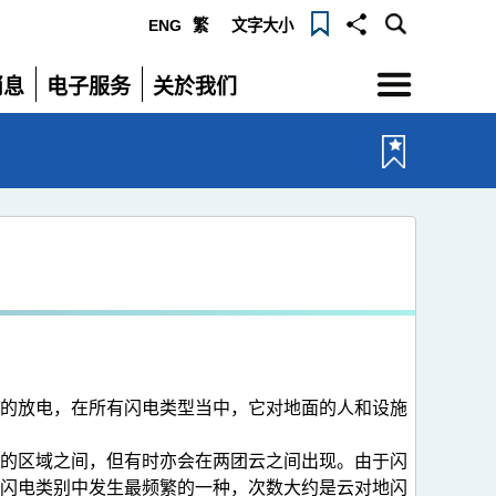
ENG
繁
文字大小
选
消息
电子服务
关於我们
单
展
展
开
开
间的放电，在所有闪电类型当中，它对地面的人和设施
反的区域之间，但有时亦会在两团云之间出现。由于闪
多闪电类别中发生最频繁的一种，次数大约是云对地闪