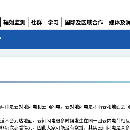
辐射监测
社群
学习
国际及区域合作
媒体及
展
展
展
展
展
开
开
开
开
开
？
的两种是云对地闪电和云间闪电。云对地闪电是积雨云和地面之
通道不会到达地面。云间闪电很多时候发生在同一团云内电荷相
并非每次都看得到。因此大家可能没有察觉，其实云间闪电是众