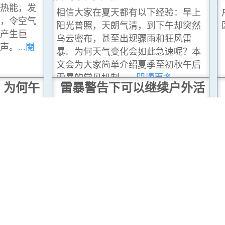
热能，发
相信大家在夏天都有以下经验：早上
，令空气
阳光普照，天朗气清，到下午却突然
产生巨
乌云密布，甚至出现骤雨和狂风雷
声。
...閱
暴。为何天气变化会如此急速呢？本
文会为大家简单介绍夏季至初秋午后
雷暴的常见机制。
...閱讀更多
，为何午
雷暴警告下可以继续户外活
动吗？
验：早上
户外活动前睇一睇有没有雷暴警告分
午却突然
区信息。
...閱讀更多
狂风雷
速呢？本
初秋午后
更多
续户外活
空中对决：飞机与雷神的交
锋