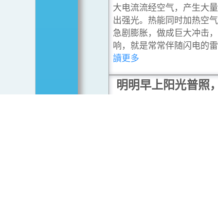
大电流流经空气，产生大量
出强光。热能同时加热空气
急剧膨胀，做成巨大冲击，
响，就是常常伴随闪电的雷
讀更多
明明早上阳光普照
后却雷暴大雨？
相信大家在夏天都有以下经
阳光普照，天朗气清，到下
乌云密布，甚至出现骤雨和
暴。为何天气变化会如此急
文会为大家简单介绍夏季至
雷暴的常见机制。
...閱讀
雷暴警告下可以继
动吗？