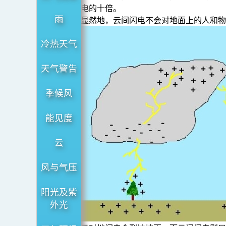
电的十倍。
雨
显然地，云间闪电不会对地面上的人和
冷热天气
天气警告
季候风
能见度
云
风与气压
阳光及紫
外光