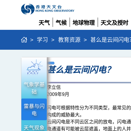
天气
气候
地球物理
天文及授时
展
展
展
展
开
开
开
开
>
学习
>
教育资源
>
甚么是云间闪电
甚
甚么是云间闪电？
么
是
气象学基
云
李立信
础
2009年9月
间
闪
雷暴与闪
闪电可根据特性分为不同类型，最常见
电
电？
构成的威胁最大。
云间闪电是不同云区之间的放电，闪电
天气现象
电通道有可能被云层遮盖，地面上的人