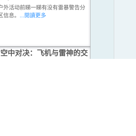
户外活动前睇一睇有没有雷暴警告分
区信息。
...閱讀更多
空中对决：飞机与雷神的交
锋
商用民航客机每年平均遭受雷击一至
两次。当「铁鸟」遇上威力巨大的
「雷神」之击，是如何化险为夷? 请
大家系好安全带，一同迎战一场精彩
的空中对决。
...閱讀更多
霹雳金刚罩
若你驾车到郊外时遇上闪电及雷暴，