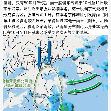
用位能」只有50焦耳/千克。而一股偏东气流于10日至11日晚
东东部沿岸，随后逐步增强及影响本港。这一股偏东气流和背
流形成辐合区，强迫气流上升，在本港东部地区引发骤雨（图
1日早上该区骤雨较为显著，录得超过20毫米雨量（图五）。随
减弱及移离后，骤雨逐渐消散，从雨量分布图可见身处本港西
市民在10日至11日就未必感受到这次天气变化过程。