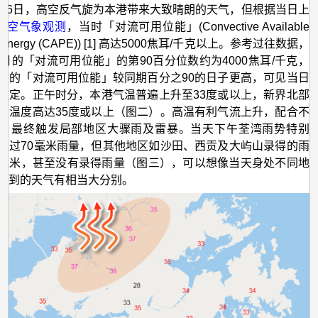
年8月6日，高空反气旋为本港带来大致晴朗的天气，但根据当日上
高空气象观测
，当时「对流可用位能」(Convective Available
ial Energy (CAPE)) [1] 高达5000焦耳/千克以上。参考过往数据，
9月的「对流可用位能」的第90百分位数约为4000焦耳/千克，
日的「对流可用位能」较同期百分之90的日子更高，可见当日
稳定。正午时分，本港气温普遍上升至33度或以上，新界北部
，温度高达35度或以上（图二）。高温有利气流上升，配合不
，最终触发局部地区大骤雨及雷暴。当天下午荃湾雨势特别
超过70毫米雨量，但其他地区如沙田、西贡及大屿山录得的雨
毫米，甚至没有录得雨量（图三），可以想像当天身处不同地
受到的天气有相当大分别。