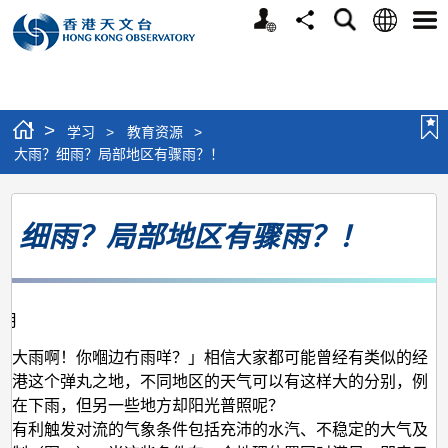
个
语
搜
分
选
人
言
寻
享
单
版
网
站
>
学习
>
教育资源
>
大雨？细雨？局部地区有骤雨？！
大
？细雨？局部地区有骤雨？！
雨？
细
雨？
2月
局
部
好大雨啊！你嗰边冇雨咩？」相信大家都可能曾经有类似的经
香港这个弹丸之地，不同地区的天气可以有这样大的分别，例
地
方在下雨，但另一些地方却阳光普照呢？
区
，有利触发对流的气象条件包括充沛的水汽、不稳定的大气及