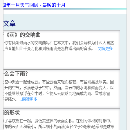
四年十月天气回顾 - 最暖的十月
关文章
听《雨》的交响曲
时，你有倾听过雨水的交响曲吗？在本文中，我们会解释为什么大自然
滴的声音能如此千变万化和到底雨滴是怎样谱出雨的音乐。
...閱讀更多
什么会下雨？
在天空中聚合一起便成云。有些云看来轻而松软，有些则黑及厚实。因
或上升的空气，水滴悬浮于空中。然而，当云中的水滴积聚而变大，以
重而不能继续悬浮在空中时，它便从云层落到地面成为雨、雪或冰雹
这便是降水。
...閱讀更多
滴的形状
水分子喜欢靠在一起，减低其整体的表面面积。在相同体积的对象中，
的对象的表面面积最小，所以细小的雨滴(直径少于2毫米)通常都是球形