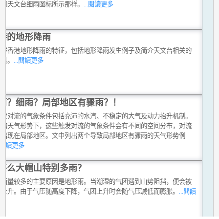
就如天文台细雨图标所示那样。
...閱讀更多
港的地形降雨
概述香港地形降雨的特征，包括地形降雨发生例子及简介天文台相关的
工具。
...閱讀更多
雨？细雨？局部地区有骤雨？！
触发对流的气象条件包括充沛的水汽、不稳定的大气及动力抬升机制。
同的天气形势下，这些触发对流的气象条件会有不同的空间分布，对流
只出现在局部地区。文中列出两个导致局部地区有骤雨的天气形势例
..閱讀更多
甚么大帽山特别多雨？
山雨量较多的主要原因是地形雨。当潮湿的气团遇到山势阻挡，便会被
坡上升。由于气压随高度下降，气团上升时会随气压减低而膨胀。
...閱讀