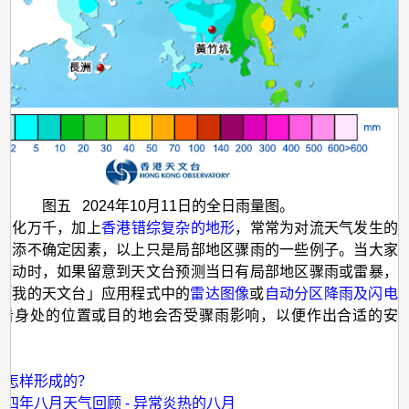
图五 2024年10月11日的全日雨量图。
变化万千，加上
香港错综复杂的地形
，常常为对流天气发生的
增添不确定因素，以上只是局部地区骤雨的一些例子。当大家
活动时，如果留意到天文台预测当日有局部地区骤雨或雷暴，
「我的天文台」应用程式中的
雷达图像
或
自动分区降雨及闪电
看身处的位置或目的地会否受骤雨影响，以便作出合适的安
：
是怎样形成的？
二四年八月天气回顾 - 异常炎热的八月