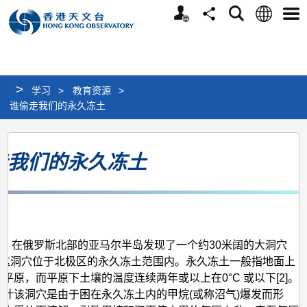
个
语
搜
分
选
人
言
寻
享
单
版
网
站
>
学习
>
教育资源
>
谁偷走我们的永久冻土
谁
走我们的永久冻土
偷
走
我
月
们
的
7月，在俄罗斯北部的亚马尔半岛发现了一个约30米阔的大洞穴
1]。这洞穴位于北极区的永久冻土范围内。永久冻土一般指地面上
永
平原，而平原下土壤的温度连续两年或以上在0°C 或以下[2]。
久
估计该洞穴是由于困在永久冻土内的甲烷(或称沼气)爆发而形