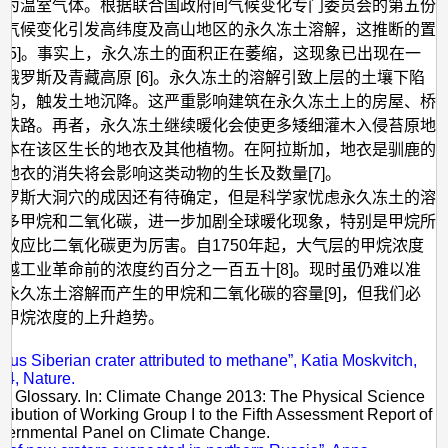
皆为温室气体。根据联合国政府间气候变化专门委员会的第五份
，气候变化引发高纬度及高山地区的永久冻土溶解，这推断的置
[5]。事实上，永久冻土的面积正在萎缩，这现象已出现在一
俄罗斯及青藏高原 [6]。永久冻土的溶解引致上层的土壤下陷
平均，触发土地沉降。这严重影响建筑在永久冻土上的房屋、桥
及铁路。再者，永久冻土继续暖化会使更多矮细灌木入侵苔原地
原本在该区生长的地衣及其他植物。在阿拉斯加，地衣是驯鹿的
地衣的消失将会影响这类动物的生长及数量[7]。
俄罗斯大洞穴的成因还有待确定，但是科学家忧虑永久冻土的溶
更多甲烷和二氧化碳，进一步加剧全球暖化现象，特别是甲烷所
效应比二氧化碳更为厉害。自1750年起，大气层的甲烷浓度
越工业革命前的浓度约百分之一百五十[8]。现时虽仍难以准
永久冻土溶解而产生的甲烷和二氧化碳的容量[9]，但我们必
注甲烷浓度的上升趋势。
：
ious Siberian crater attributed to methane”, Katia Moskvitch,
14, Nature.
III: Glossary. In: Climate Change 2013: The Physical Science
tribution of Working Group I to the Fifth Assessment Report of
overnmental Panel on Climate Change.