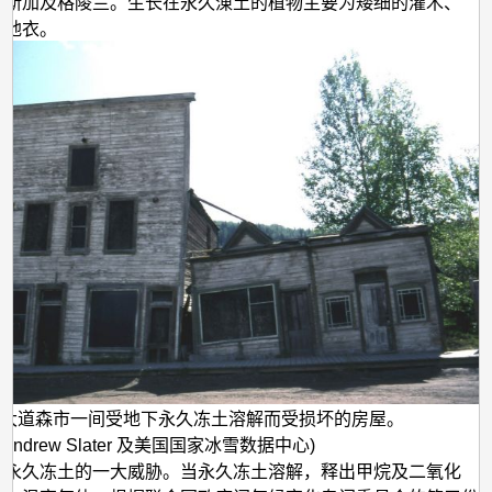
拉斯加及格陵兰。生长在永久涷土的植物主要为矮细的灌木、
及地衣。
拿大道森市一间受地下永久冻土溶解而受损坏的房屋。
 Andrew Slater 及美国国家冰雪数据中心)
是永久冻土的一大威胁。当永久冻土溶解，释出甲烷及二氧化