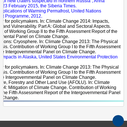
 of new craters suspected in northern Russia”, Anna
 23 February 2015, the Siberia Times.
Implications of Warming Permafrost, United Nations
nt Programme, 2012.
y for policymakers. In: Climate Change 2014: Impacts,
, and Vulnerability. Part A: Global and Sectoral Aspects.
on of Working Group II to the Fifth Assessment Report of the
nmental Panel on Climate Change.
ations: Cryosphere. In: Climate Change 2013: The Physical
sis. Contribution of Working Group I to the Fifth Assessment
the Intergovernmental Panel on Climate Change.
 Impacts in Alaska, United States Environmental Protection
y for policymakers. In: Climate Change 2013: The Physical
sis. Contribution of Working Group I to the Fifth Assessment
the Intergovernmental Panel on Climate Change.
lture, Forestry and Other Land Use (AFOLU). In: Climate
4: Mitigation of Climate Change. Contribution of Working
to the Fifth Assessment Report of the Intergovernmental Panel
e Change.