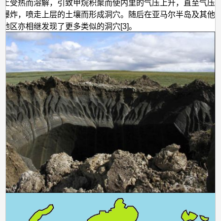
冻
冻土受热而溶解，引致甲烷积聚而使内里的气压上升，直至气压
生爆炸，喷走上层的土壤而形成洞穴。随后在亚马尔半岛及其他
土
地区亦相继发现了更多类似的洞穴[3]。