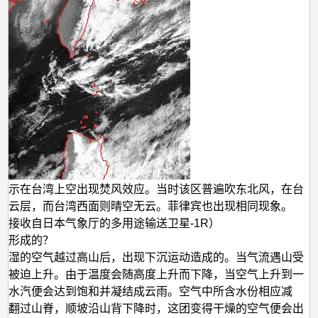
显示在台湾上空出现焚风效应。当时该区普遍吹东北风，在台
现云层，而台湾西面则晴空无云。菲律宾也出现相同现象。
图接收自日本气象厅的多用途输送卫星-1R）
样形成的？
潮湿的空气越过高山后，出现下沉运动造成的。当气流遇山受
会被迫上升。由于温度会随高度上升而下降，当空气上升到一
，水汽便会达到饱和并凝结成云雨。空气中所含水份相应减
气翻过山脊，顺坡沿山背下降时，这团变得干燥的空气便会出