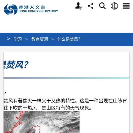
个
语
搜
分
选
人
言
寻
享
单
版
网
站
>
学习
>
教育资源
>
什么是焚风？
什
是焚风？
么
是
焚
风？
风？
，焚风有著像火一样又干又热的特性。这是一种出现在山脉背
坡往下吹的干热风，是山区特有的天气现象。