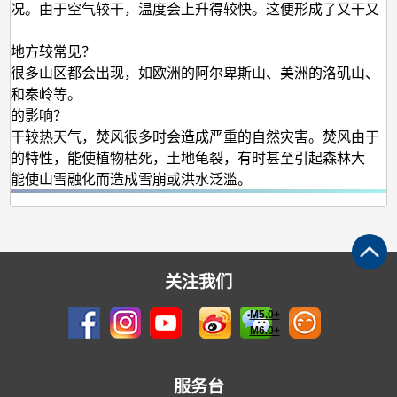
情况。由于空气较干，温度会上升得较快。这便形成了又干又
。
么地方较常见？
界很多山区都会出现，如欧洲的阿尔卑斯山、美洲的洛矶山、
山和秦岭等。
们的影响？
较干较热天气，焚风很多时会造成严重的自然灾害。焚风由于
燥的特性，能使植物枯死，土地龟裂，有时甚至引起森林大
亦能使山雪融化而造成雪崩或洪水泛滥。
关注我们
M5.0+
M6.0+
服务台