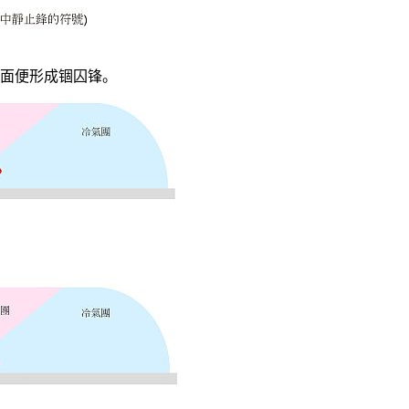
面便形成锢囚锋。