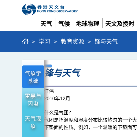
天气
气候
地球物理
天文及授时
展
展
展
展
开
开
开
开
>
学习
>
教育资源
>
锋与天气
锋
锋与天气
与
气象学
天
基础
气
江伟
雷暴与
2010年12月
闪电
什么是气团？
天气现
气团是指温度和湿度分布比较均匀的一个大
象
下垫面的性质。例如，一个温暖的下垫面可