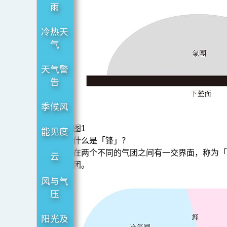
雨
冷热天
气
天气警
告
季候风
图1
能见度
什么是「锋」？
在两个不同的气团之间有一交界面，称为「
云
团。
风与气
压
阳光及