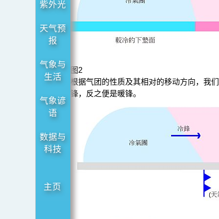
紫外光
天气预
报
气象与
图2
生活
根据气团的性质及其相对的移动方向，我们
锋，反之便是暖锋。
气象谚
语
数据与
科技
主页