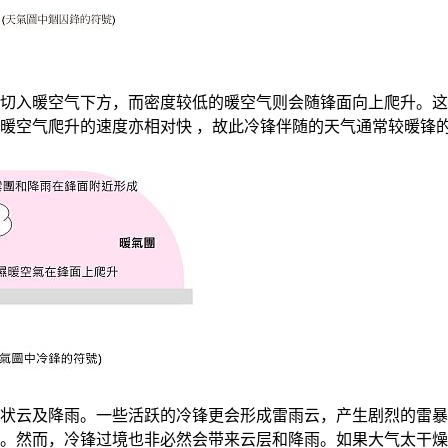
切入暖空气下方，而密度较低的暖空气则会随锋面向上爬升。这
暖空气爬升的速度亦相对快 ，故此冷锋伴随的天气通常较暖锋
状云及降雨。一些活跃的冷锋更会形成雷雨云，产生剧烈的雷暴
。然而，冷锋过境也非必然会带来云层和降雨。如果大气太干燥