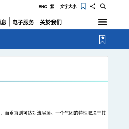
ENG
繁
文字大小
选
消息
电子服务
关於我们
单
展
展
开
开
，而垂直则可达对流层顶。一个气团的特性取决于其
。