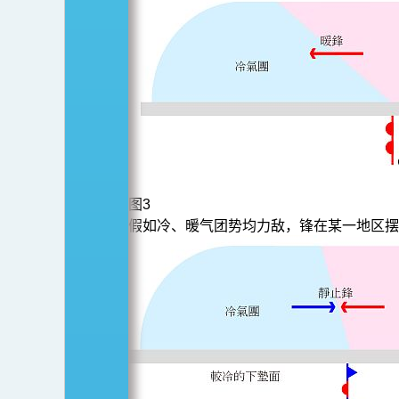
图3
假如冷、暖气团势均力敌，锋在某一地区摆