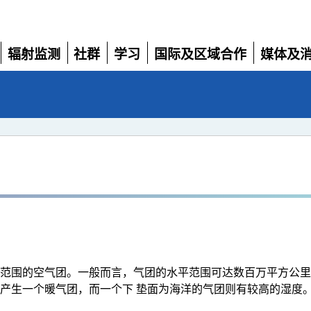
辐射监测
社群
学习
国际及区域合作
媒体及
展
展
展
展
展
开
开
开
开
开
范围的空气团。一般而言，气团的水平范围可达数百万平方公里
产生一个暖气团，而一个下 垫面为海洋的气团则有较高的湿度