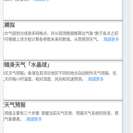
气模拟
维的大气层划分成很多网格点，并从观测数据推算出气象?数于各点之初
，便可根据上述方程计算各参数未来的数值，从而预测天气。
...閱讀更多
的随身天气「水晶球」
动分区天气预报」香港及其邻近地区不同的地点自动制作天气预报，包
来九天的每小时温度、相对湿度、风向和风速预测。
...閱讀更多
定天气预报
天气预报主要有三个步骤: 掌握当前天气形势、预报天气系统的转变、预
关的气象要素。
...閱讀更多