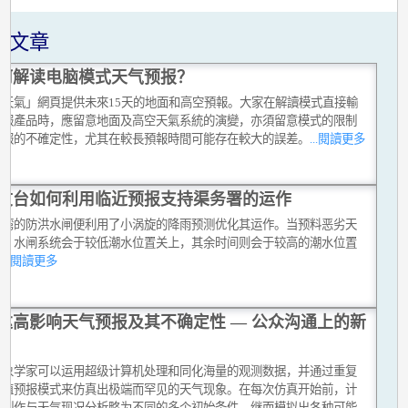
关文章
何解读电脑模式天气预报？
球天氣」網頁提供未來15天的地面和高空預報。大家在解讀模式直接輸
預報產品時，應留意地面及高空天氣系統的演變，亦須留意模式的限制
預報的不確定性，尤其在較長預報時間可能存在較大的誤差。
...閱讀更多
文台如何利用临近预报支持渠务署的运作
船湾的防洪水闸便利用了小涡旋的降雨预测优化其运作。当预料恶劣天
至，水闸系统会于较低潮水位置关上，其余时间则会于较高的潮水位置
上
...閱讀更多
达高影响天气预报及其不确定性 — 公众沟通上的新
气象学家可以运用超级计算机处理和同化海量的观测数据，并通过重复
数值预报模式来仿真出极端而罕见的天气现象。在每次仿真开始前，计
会制作与天气现况分析略为不同的多个初始条件，继而模拟出各种可能