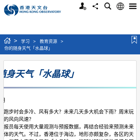
个
语
搜
分
选
人
言
寻
享
单
版
网
站
>
学习
>
教育资源
>
你的随身天气「水晶球」
你
随身天气「水晶球」
的
随
身
2月
天
气
晚跑步时会多冷、风有多大？未来几天多大机会下雨？周末玩
时的风向风速？
「水
预报员每天使用大量观测与预报数据，再结合经验来预测未来
晶
整体的天气。不过，香港位于海边，地形亦颇复杂，各区的天