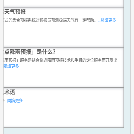
端天气预报
机模式的集合预报系统对预报员预测极端天气有一定帮助。
...閱讀更多
定点降雨预报」是什么？
点降雨预报」服务是结合临近降雨预报技术和手机的定位服务而开发出
。
...閱讀更多
气术语
术语
...閱讀更多