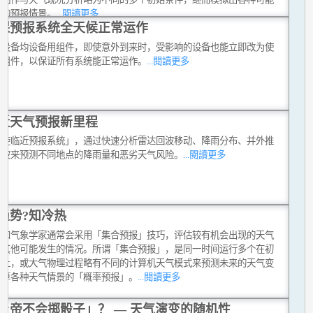
现的预报情景。
...閱讀更多
保预报系统全天候正常运作
键设备均设备用组件，即使意外到来时，受影响的设备也能立即改为使
用组件，以保证所有系统能正常运作。
...閱讀更多
近天气预报新里程
涡旋临近预报系统」，通过快速分析雷达回波移动、降雨分布、并外推
回波来预测不同地点的降雨量和恶劣天气风险。
...閱讀更多
趋势?知冷热
员和气象学家通常会采用「集合预报」技巧，评估较有机会出现的天气
和其他可能发生的情况。所谓「集合预报」，是同一时间运行多个在初
件上，或大气物理过程略有不同的计算机天气模式来预测未来的天气变
计算各种天气情景的「概率预报」。
...閱讀更多
上帝不会掷骰子」？ — 天气演变的随机性