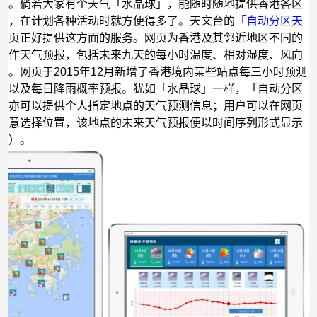
球」
异。倘若大家有个天气「水晶球」，能随时随地提供香港各区
报，在计划各种活动时就方便得多了。天文台的
「自动分区天
网页正好提供这方面的服务。网页为香港及其邻近地区不同的
制作天气预报，包括未来九天的每小时温度、相对湿度、风向
测。网页于2015年12月新增了香港境内某些站点每三小时预测
，以及每日降雨概率预报。犹如「水晶球」一样，「自动分区
」亦可以提供个人指定地点的天气预测信息；用户可以在网页
任意选择位置，该地点的未来天气预报便以时间序列形式显示
一）。