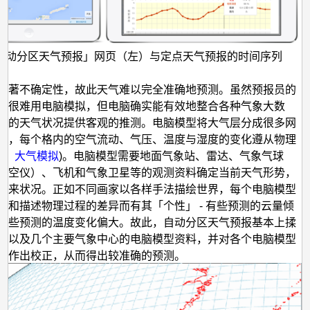
自动分区天气预报」网页（左）与定点天气预报的时间序列
满著不确定性，故此天气难以完全准确地预测。虽然预报员的
验很难用电脑模拟，但电脑确实能有效地整合各种气象大数
来的天气状况提供客观的推测。电脑模型将大气层分成很多网
），每个格内的空气流动、气压、温度与湿度的变化遵从物理
文：
大气模拟
)。电脑模型需要地面气象站、雷达、气象气球
探空仪）、飞机和气象卫星等的观测资料确定当前天气形势，
将来状况。正如不同画家以各样手法描绘世界，每个电脑模型
料和描述物理过程的差异而有其「个性」 - 有些预测的云量倾
有些预测的温度变化偏大。故此，自动分区天气预报基本上揉
台以及几个主要气象中心的电脑模型资料，并对各个电脑模型
报作出校正，从而得出较准确的预测。