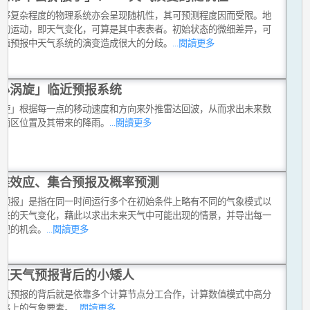
足够复杂程度的物理系统亦会呈现随机性，其可预测程度因而受限。地
气的运动，即天气变化，可算是其中表表者。初始状态的微细差异，可
数值预报中天气系统的演变造成很大的分歧。
...閱讀更多
小涡旋」临近预报系统
涡旋」根据每一点的移动速度和方向来外推雷达回波，从而求出未来数
的雨区位置及其带来的降雨。
...閱讀更多
蝶效应、集合预报及概率预测
合预报」是指在同一时间运行多个在初始条件上略有不同的气象模式以
未来的天气变化，藉此以求出未来天气中可能出现的情景，并导出每一
出现的机会。
...閱讀更多
值天气预报背后的小矮人
天气预报的背后就是依靠多个计算节点分工合作，计算数值模式中高分
方格上的气象要素。
...閱讀更多