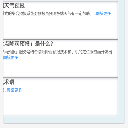
端天气预报
机模式的集合预报系统对预报员预测极端天气有一定帮助。
...閱讀更多
定点降雨预报」是什么？
点降雨预报」服务是结合临近降雨预报技术和手机的定位服务而开发出
。
...閱讀更多
气术语
术语
...閱讀更多