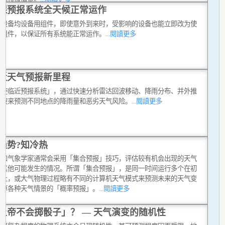
保预报系统全天候正常运作
键设备均设备用组件，即使意外到来时，受影响的设备也能立即改为使
用组件，以保证所有系统能正常运作。
...閱讀更多
近天气预报新里程
涡旋临近预报系统」，通过快速分析雷达回波移动、降雨分布、并外推
回波来预测不同地点的降雨量和恶劣天气风险。
...閱讀更多
趋势?知冷热
员和气象学家通常会采用「集合预报」技巧，评估较有机会出现的天气
和其他可能发生的情况。所谓「集合预报」，是同一时间运行多个在初
件上，或大气物理过程略有不同的计算机天气模式来预测未来的天气变
计算各种天气情景的「概率预报」。
...閱讀更多
上帝不会掷骰子」？ — 天气演变的随机性