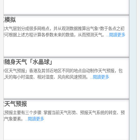
气模拟
维的大气层划分成很多网格点，并从观测数据推算出气象?数于各点之初
，便可根据上述方程计算各参数未来的数值，从而预测天气。
...閱讀更多
的随身天气「水晶球」
动分区天气预报」香港及其邻近地区不同的地点自动制作天气预报，包
来九天的每小时温度、相对湿度、风向和风速预测。
...閱讀更多
定天气预报
天气预报主要有三个步骤: 掌握当前天气形势、预报天气系统的转变、预
关的气象要素。
...閱讀更多