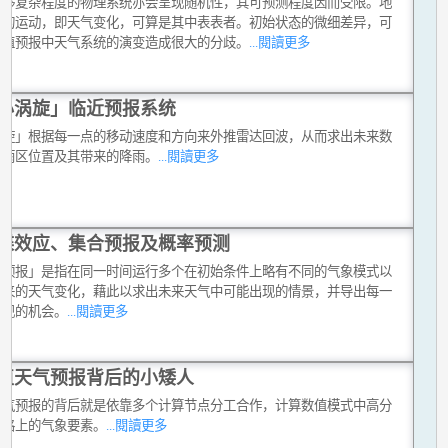
足够复杂程度的物理系统亦会呈现随机性，其可预测程度因而受限。地
气的运动，即天气变化，可算是其中表表者。初始状态的微细差异，可
数值预报中天气系统的演变造成很大的分歧。
...閱讀更多
小涡旋」临近预报系统
涡旋」根据每一点的移动速度和方向来外推雷达回波，从而求出未来数
的雨区位置及其带来的降雨。
...閱讀更多
蝶效应、集合预报及概率预测
合预报」是指在同一时间运行多个在初始条件上略有不同的气象模式以
未来的天气变化，藉此以求出未来天气中可能出现的情景，并导出每一
出现的机会。
...閱讀更多
值天气预报背后的小矮人
天气预报的背后就是依靠多个计算节点分工合作，计算数值模式中高分
方格上的气象要素。
...閱讀更多