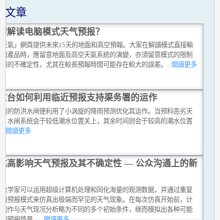
关文章
何解读电脑模式天气预报？
球天氣」網頁提供未來15天的地面和高空預報。大家在解讀模式直接輸
預報產品時，應留意地面及高空天氣系統的演變，亦須留意模式的限制
預報的不確定性，尤其在較長預報時間可能存在較大的誤差。
...閱讀更多
文台如何利用临近预报支持渠务署的运作
船湾的防洪水闸便利用了小涡旋的降雨预测优化其运作。当预料恶劣天
至，水闸系统会于较低潮水位置关上，其余时间则会于较高的潮水位置
上
...閱讀更多
达高影响天气预报及其不确定性 — 公众沟通上的新
气象学家可以运用超级计算机处理和同化海量的观测数据，并通过重复
数值预报模式来仿真出极端而罕见的天气现象。在每次仿真开始前，计
会制作与天气现况分析略为不同的多个初始条件，继而模拟出各种可能
现的预报情景。
...閱讀更多