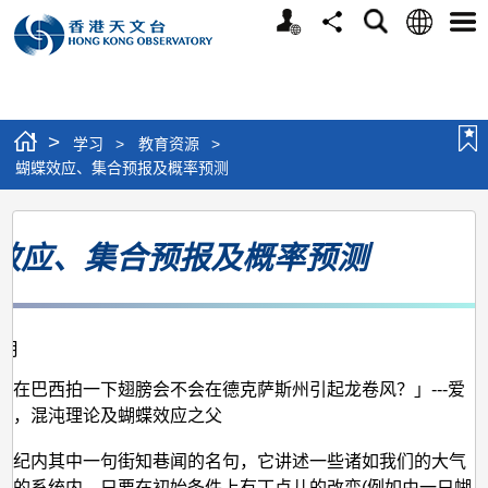
个
语
搜
分
选
人
言
寻
享
单
版
网
站
>
学习
>
教育资源
>
蝴蝶效应、集合预报及概率预测
蝴
效应、集合预报及概率预测
蝶
效
应、
2月
集
合
蝶在巴西拍一下翅膀会不会在德克萨斯州引起龙卷风？」---爱
兹，混沌理论及蝴蝶效应之父
预
报
世纪内其中一句街知巷闻的名句，它讲述一些诸如我们的大气
杂的系统内，只要在初始条件上有丁点儿的改变(例如由一只蝴