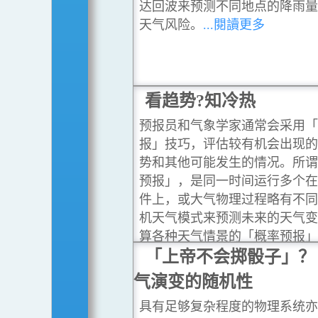
达回波来预测不同地点的降雨
天气风险。
...閱讀更多
看趋势?知冷热
预报员和气象学家通常会采用
报」技巧，评估较有机会出现
势和其他可能发生的情况。所
预报」，是同一时间运行多个
件上，或大气物理过程略有不
机天气模式来预测未来的天气
算各种天气情景的「概率预报
讀更多
「上帝不会掷骰子」？ 
气演变的随机性
具有足够复杂程度的物理系统