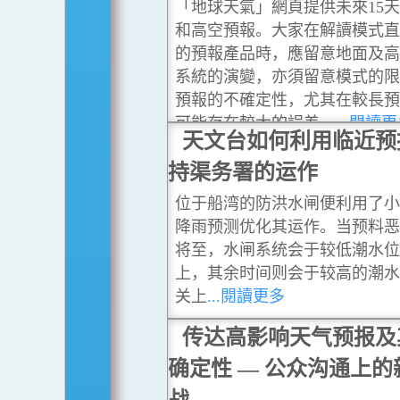
「地球天氣」網頁提供未來15
和高空預報。大家在解讀模式
的預報產品時，應留意地面及
系統的演變，亦須留意模式的
預報的不確定性，尤其在較長
可能存在較大的誤差。
...閱讀
天文台如何利用临近预
持渠务署的运作
位于船湾的防洪水闸便利用了
降雨预测优化其运作。当预料
将至，水闸系统会于较低潮水
上，其余时间则会于较高的潮
关上
...閱讀更多
传达高影响天气预报及
确定性 — 公众沟通上的
战