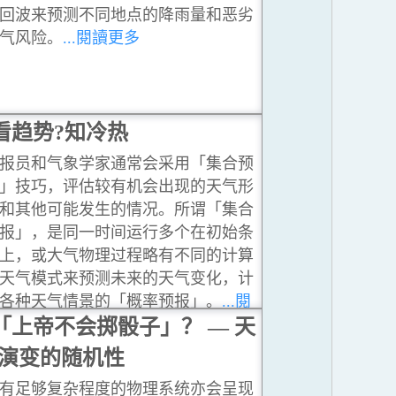
回波来预测不同地点的降雨量和恶劣
气风险。
...閱讀更多
看趋势?知冷热
报员和气象学家通常会采用「集合预
」技巧，评估较有机会出现的天气形
和其他可能发生的情况。所谓「集合
报」，是同一时间运行多个在初始条
上，或大气物理过程略有不同的计算
天气模式来预测未来的天气变化，计
各种天气情景的「概率预报」。
...閱
更多
「上帝不会掷骰子」？ — 天
演变的随机性
有足够复杂程度的物理系统亦会呈现