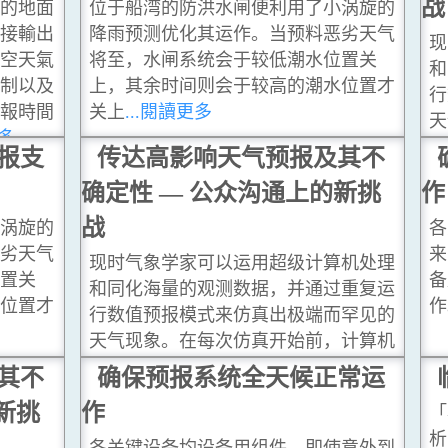
战
天的地面
位于船湾的防洪水闸便利用了小涡旋的
直接輸出
降雨预测优化其运作。当预料恶劣天气
现
高空天氣
将至，水闸系统会于较低潮水位置关
和
限制以及
上，其余时间则会于较高的潮水位置才
行
預報時間
关上
...閱讀更多
天
更多
会
报支
传达高影响天气预报及其不
初
确定性 — 公众沟通上的新挑
作
的
战
小涡旋的
各
恶劣天气
来
现时气象学家可以运用超级计算机处理
位置关
备
和同化海量的观测数据，并通过重复运
水位置才
作
行数值预报模式来仿真出极端而罕见的
天气现象。在每次仿真开始前，计算机
会制作与天气现况分析略为不同的多个
其不
确保预报系统全天候正常运
初始条件，继而模拟出各种可能会出现
新挑
作
「
的预报情景。
...閱讀更多
析
各关键设备均设备用组件，即使意外到