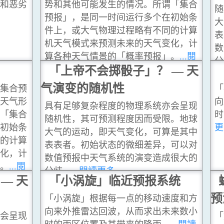
量和恶劣
势和其他可能发生的情况。所谓「集合
随
预报」，是同一时间运行多个在初始条
大
件上，或大气物理过程略有不同的计算
表
机天气模式来预测未来的天气变化，计
数
算各种天气情景的「概率预报」。
...閱
分
讀更多
「上帝不会掷骰子」？ — 天
气演变的随机性
「集合预
「
的天气形
向
具有足够复杂程度的物理系统亦会呈现
谓「集合
时
随机性，其可预测程度因而受限。地球
在初始条
更
大气的运动，即天气变化，可算是其中
同的计算
表表者。初始状态的微细差异，可以对
变化，计
数值预报中天气系统的演变造成很大的
」。
...閱
分歧。
...閱讀更多
— 天
「小涡旋」临近预报系统
预
「小涡旋」根据每一点的移动速度和方
向来外推雷达回波，从而求出未来数小
亦会呈现
「