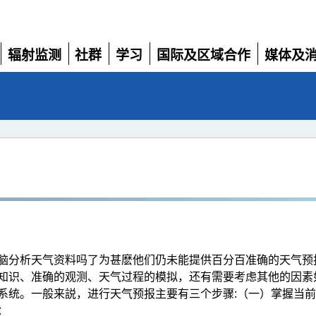
辐射监测
社群
学习
国际及区域合作
媒体及
展
展
展
展
展
开
开
开
开
开
脑分析天气资料吗了为甚麽他们仍未能提供百分百准确的天气预
知识、准确的观测、天气过程的模拟，还有需要考虑其他的因素
系统。一般来説，进行天气预报主要有三个步骤:（一）掌握当
：