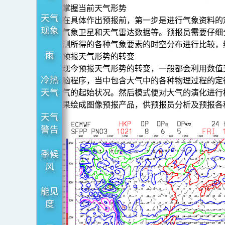
掌握当前天气形势
天气
在具体作出预报前，第一步是进行气象资料的
现象
气象卫星和天气雷达数据等。预报员需要仔细
测所得的各种气象要素的时空分布进行比较，
雨
预报天气形势的转变
现今预报天气形势的转变，一般都会利用数值
冷热
脑程序，当中包含大气中的各种物理过程的定
天气
气的起始状况。然后模式便对大气的演化进行
果绘成图像预报产品，供预报员分析及预报各
天气
警告
季候
风
能见
度