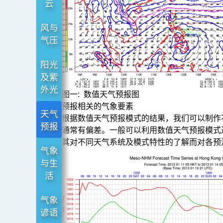
云
风与
气压
阳光
及紫
外光
图一: 数值天气预报图
预报相关的气象要素
天气
根据数值天气预报模式的结果，我们可以制作
预报
通常有偏差。一般可以利用数值天气预报模式
其对不同天气系统及模式特性的了解而对各预
气象
与生
活
气象
谚语