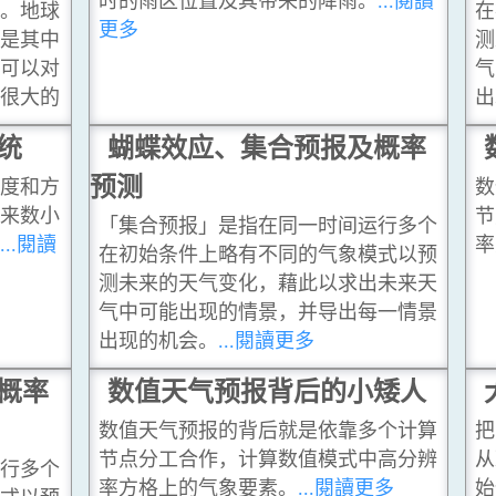
时的雨区位置及其带来的降雨。
...閱讀
限。地球
在
更多
算是其中
测
，可以对
气
成很大的
出
统
蝴蝶效应、集合预报及概率
预测
速度和方
数
未来数小
节
「集合预报」是指在同一时间运行多个
。
...閱讀
率
在初始条件上略有不同的气象模式以预
测未来的天气变化，藉此以求出未来天
气中可能出现的情景，并导出每一情景
出现的机会。
...閱讀更多
概率
数值天气预报背后的小矮人
数值天气预报的背后就是依靠多个计算
把
节点分工合作，计算数值模式中高分辨
从
运行多个
率方格上的气象要素。
...閱讀更多
始