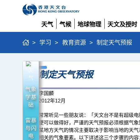
天气
气候
地球物理
天文及授时
展
展
展
展
开
开
开
开
>
学习
>
教育资源
>
制定天气预报
制
制定天气预报
定
天
气象
气
李国麟
学基
2012年12月
预
础
报
常常听见一些朋友说：「天文台不是有超级电
雷暴
便可以做得好，严谨的天气预报必须根据气象
与闪
某地方天气的情况主要取决于影响当地的天气
电
相关的气象要素。以下详述这三个步骤的内容