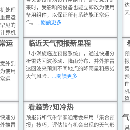
达
来时，受影响的设备也能立即改为使用
算机处理
天
备用组件，以保证所有系统能正常运
过重复运
作。
...閱讀更多
而罕见的
，计算机
同的多个
常运
临近天气预报新里程
能会出现
「小涡旋临近预报系统」，通过快速分
预
析雷达回波移动、降雨分布、并外推雷
报
使意外到
达回波来预测不同地点的降雨量和恶劣
势
改为使用
天气风险。
...閱讀更多
预
正常运
件
机
算
看趋势?知冷热
讀
气
过快速分
预报员和气象学家通常会采用「集合预
并外推雷
报」技巧，评估较有机会出现的天气形
具