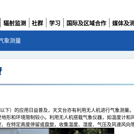
辐射监测
社群
学习
国际及区域合作
媒体及
展
展
展
展
展
开
开
开
开
开
气象测量
量
或以下）的应用日益普及，天文台亦有利用无人机进行气象测量
地形和环境限制较小。利用无人机搭载气象仪器，如温度计和风速
空、在特定高度停留或盘旋，收集温度、湿度、气压及风速风向