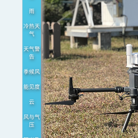
象
测
雨
量
冷热天
气
天气警
告
季候风
能见度
云
风与气
压