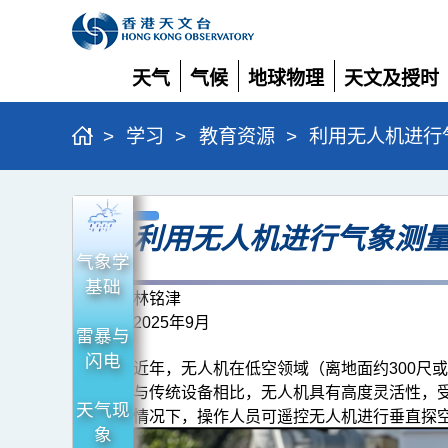
天气
气候
地球物理
天文及授时
展
展
展
展
开
开
开
开
>
学习
>
教育资源
>
利用无人机进行
利
利用无人机进行气象测
用
气象学
无
基础
人
林铭津
2025年9月
机
雷暴与
进
闪电
近年，无人机在低空领域（离地面约300尺
行
与传统设备相比，无人机具有高度灵活性，受
天气现
情况下，操作人员可遥控无人机进行垂直探
气
象