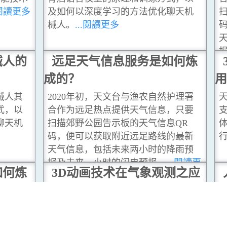
.閱讀更多
及如何以深度学习的方法优化聊天机
械人。
...閱讀更多
械人的
远足天气信息服务是如何炼
成的？
用
械人其
2020年初，天文台与渔农自然护理署
式，以
合作为远足热点提供天气信息，只要
聊天机
扫描郊野公园告示板的天气信息QR
码，便可以获取附近远足路线的最新
天气信息，包括未来两小时的降雨预
报及未来一小时的闪电预报。
...閱讀更
如何炼
3D动画技术在气象观测之应
多
用
应
护理署
天文台近年在香港国际机场安装了多
，只要
支高清摄影机，并希望透过计算机立