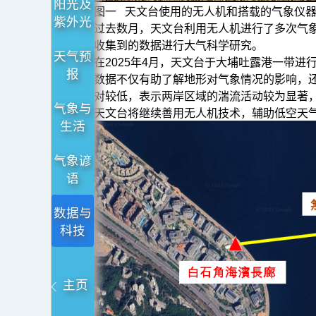
阳光及
图一 天文台使用的无人机和搭载的气象仪
紫外光
过去数月，天文台利用无人机进行了多次气
收集到的数据进行大气科学研究。
天气预
在2025年4月，天文台于大埔吐露港一带
报
数据不仅有助了解地形对气象情况的影响，
对较低，表示两岸区域的湍流活动较为显著
气象与
天文台将继续善用无人机技术，辅助低空天
生活
气象谚
语
数据与
科技
主页