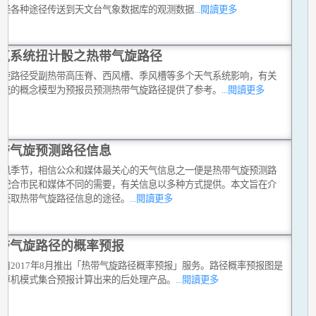
考经各种途径传送到天文台气象数据库的观测数据
...閱讀更多
气系统扭计骰之热带气旋路径
气旋路径受副热带高压脊、西风槽、季风槽等多个天气系统影响，有关
系统的概念模型为预报员预测热带气旋路径提供了参考。
...閱讀更多
带气旋预测路径信息
台风季节，相信公众和媒体最关心的天气信息之一便是热带气旋预测路
为配合市民和媒体不同的需要，有关信息以多种方式提供。本文旨在介
种获取热带气旋路径信息的途径。
...閱讀更多
带气旋路径的概率预报
自2017年8月推出「热带气旋路径概率预报」服务。路径概率预报图是
计算机模式集合预报计算出来的后处理产品。
...閱讀更多