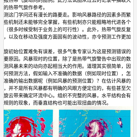
预报热带气旋动向的图例。此方法试图从过去的记录中抽取大
似的热带气旋作参考。
预测这门学问还有漫长的路要走。影响风暴路径的因素多而繁
有些机制还未能够完全掌握，有些机制亦只能粗略地代进各个
中（很多时候受制于业务上的可行性）。此外，热带气旋反复
性，以及在移动及强度方面固有的波动性，亦令预测工作更加
气旋初始位置难免有误差，很多气象专家认为这是预测错误的
主要原因。风暴现时的位置，除了是热带气旋警告中出现的数
预测风暴未来的动向亦起相当大的作用。道理其实很简单，因
任何预测方法，假如输入不准确的数据（例如现时位置），怎
有准确的输出数据呢（例如风暴的预测位置）？在估计风暴的
时，并不是所有风暴都有明确的风眼方便定位的，有些甚至欠
螺旋云带来确定环流中心。组织不完整的风暴，水平结构会有
不规则的现象，而垂直结构也可能出现扭曲的情况。