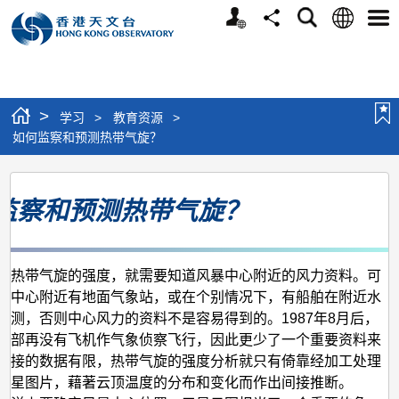
个
语
搜
分
选
人
言
寻
享
单
版
网
站
>
学习
>
教育资源
>
如何监察和预测热带气旋？
如
监察和预测热带气旋？
何
监
察
个热带气旋的强度，就需要知道风暴中心附近的风力资料。可
和
在中心附近有地面气象站，或在个别情况下，有船舶在附近水
预
观测，否则中心风力的资料不是容易得到的。1987年8月后，
西部再没有飞机作气象侦察飞行，因此更少了一个重要资料来
测
直接的数据有限，热带气旋的强度分析就只有倚靠经加工处理
热
卫星图片，藉著云顶温度的分布和变化而作出间接推断。