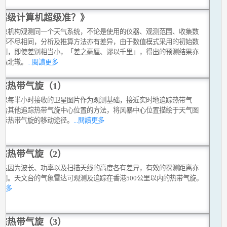
超级计算机超级准？》
气象机构观测同一个天气系统，不论是使用的仪器、观测范围、收集数
式都不尽相同，分析及推算方法亦有差异，由于数值模式采用的初始数
差别，即使差别相当小，「差之毫厘、谬以千里」，得出的预测结果亦
南辕北辙。
...閱讀更多
踪热带气旋（1）
台以每半小时接收的卫星图片作为观测基础，接近实时地追踪热带气
综合其他追踪热带气旋中心位置的方法，将风暴中心位置描绘于天气图
显示热带气旋的移动途径。
...閱讀更多
踪热带气旋（2）
雷达因为波长、功率以及扫描天线的高度各有差异，有效的探测距离亦
不同。天文台的气象雷达可观测及追踪在香港500公里以内的热带气旋。
讀更多
踪热带气旋（3）