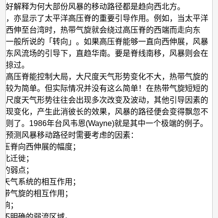
正好解释为何大部份风暴的移动路径都是趋向西北方。
径，亦显示了太平洋高压脊的重要引导作用。例如，当太平洋
能西伸至台湾时，热带气旋就会绕过高压脊的西端而走向东
是一般所说的「转向」。如果高压脊能够一直向西伸展，风暴
在东风流场的引导下，直趋华南。要是脊线南移，风暴则会在
西掠过。
洋高压脊能控制大局，大尺度天气形势变化不大，热带气旋的
就较为简单。但实际情况并没有这么简单！在热带气旋短短的
大尺度天气形势往往会出现多次改变及波动，其他引导因素的
出现变化，产生此消彼长的效果，风暴的路径便会变得飘忽不
规则了。1986年台风韦恩(Wayne)就是其中一个极端的例子。
些预测风暴移动路径时需要考虑的因素：
洋高压脊向西伸展的幅度；
的南北迁徙；
脊中的弱点；
纬度天气系统的相互作用；
他热带气旋的相互作用；
影响；
气流不明确的弱流区域。