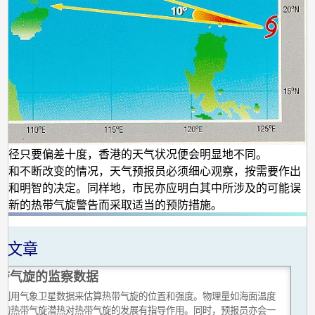
路径只要偏差十度，香港的天气状况便会明显地不同。
确和不断改变的情况，天气预报员必须细心观察，按需要作出
正和明智的决定。同样地，市民亦应明白其中所涉及的可能误
最新的热带气旋警告而采取适当的预防措施。
关文章
带气旋的监察数据
员利用气象卫星数据来估算热带气旋的位置和强度。物理量如海面温度
生的热带气旋潜热对热带气旋的发展有指导作用。同时，预报员亦会一