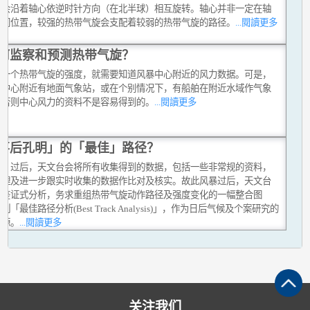
旋会沿着轴心依逆时针方向（在北半球）相互旋转。轴心并非一定在轴
中间位置，较强的热带气旋会支配着较弱的热带气旋的路径。
...閱讀更多
何监察和预测热带气旋？
定一个热带气旋的强度，就需要知道风暴中心附近的风力数据。可是，
在中心附近有地面气象站，或在个别情况下，有船舶在附近水域作气象
，否则中心风力的资料不是容易得到的。
...閱讀更多
事后孔明」的「最佳」路径？
风」过后，天文台会将所有收集得到的数据，包括一些非常规的资料，
整理及进一步跟实时收集的数据作比对及核实。故此风暴过后，天文台
行鉴证式分析，务求重组热带气旋动作路径及强度变化的一幅整合图
制「最佳路径分析(Best Track Analysis)」，作为日后气候及个案研究的
资源。
...閱讀更多
关注我们