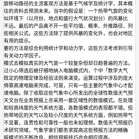
气旋移动路径的主流客观方法是基于气候学及统计学，其本概
过往的资料去预测未来。当中的假设是：一个热带气旋的变化
相似环境下（以月份、地点和盛行大气状况划分）的风暴比
差不远。最后的产品离不开一些平均值、概率、外推路径、列
一些相关公式。这些方法除了提供风暴的变化外，也会对地区
予有用的提示。
重要的方法是综合利用统计学和动力学，这些方法考虑到引导
的有关动力学因子。
值模式去模拟真实的大气是一个较复杂但却日趋普遍的方法。
经过小心筛选后被仔细地纳入电脑模式内，个中「数学大气
循既定的物理定律及经验法则来演变。运算过程中涉及的庞大
要倚靠高速电脑来完成，可是，只有一些主要的气象中心才配
高速电脑。除了收取这些气象中心所发出的全球性数值天气预
，天文台在业务预报上亦采用一套区域性的数值模式。在处理
流和较高纬度的天气系统方面，各数值模式的表现都不错。但
测热带地区的天气以及较小尺度的天气系统方面，例如热带气
并不显著，连贯性和可靠性一般也未如理想。数值天气预报仍
学术研究领域，气象学家们都务求提高这些预报方法的精确
预报模式的不断改良，相信预报技巧亦会相应提高。