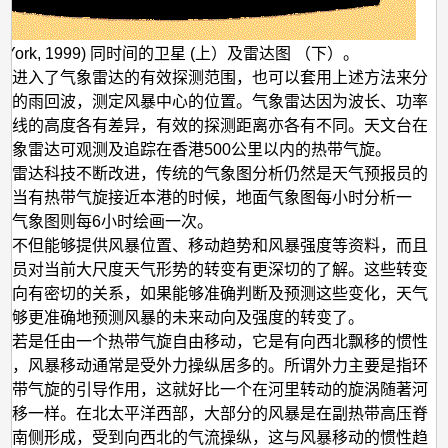
(York, 1999) 同时间的卫星 (上）及雷达图 （下）。
旋进入了气象雷达的有效探测范围，也可以套用上述方法来分
上的雨回波，测定风暴中心的位置。气象雷达因为波长、功率
天线的高度各有差异，有效的探测距离亦各有不同。天文台在
气象雷达可观测及追踪在香港500公里以内的热带气旋。
及雷达科技不断改进，传统的气象图分析仍然是天气预报员的
。当有热带气旋接近本港的时候，地面气象图每小时分析一
空气象图则每6小时绘画一次。
图不但能够提供风暴位置、移动趋势和风暴强度等资料，而且
报员对当前大尺度天气形势的转变有更深切的了解。这些转变
动向有密切的关系，如果能够准确判断及预测这些变化，天气
能够更准确地预测风暴的未来动向及强度的转变了。
，若是任由一个热带气旋自由移动，它是有向西北飘移的惯性
过，风暴移动通常是受外力操纵居多的。所谓外力主要是指环
热带气旋的引导作用，这就好比一个在河里转动的旋涡随著河
漂移一样。在北太平洋西部，大部分的风暴是在副热带高压脊
西南侧形成，受到向西北的气流操纵，这与风暴移动的惯性趋