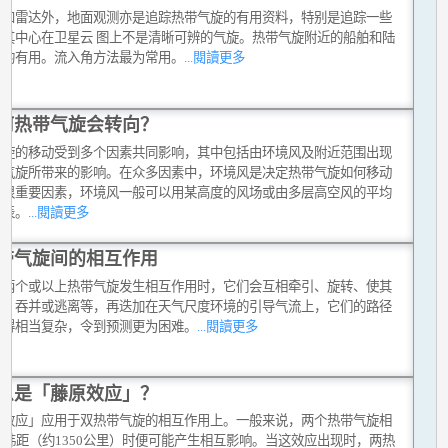
星和雷达外，地面观测亦是追踪热带气旋的有用资料，特别是追踪一些
而其中心在卫星云 图上不是清晰可辨的气旋。热带气旋附近的船舶和陆
测均有用。流入角方法最为常用。
...閱讀更多
何热带气旋会转向？
气旋的移动受到多个因素共同影响，其中包括由环境风及附近范围出现
带气旋所带来的影响。在众多因素中，环境风是决定热带气旋如何移动
个很重要因素，环境风一般可以用某高度的风场或由多层高空风的平均
代表。
...閱讀更多
带气旋间的相互作用
有两个或以上热带气旋发生相互作用时，它们会互相牵引、旋转、使其
弱、吞并或逃离等，再迭加在天气尺度环境的引导气流上，它们的路径
变得相当复杂，令到预测更为困难。
...閱讀更多
么是「藤原效应」？
原效应」应用于双热带气旋的相互作用上。一般来说，两个热带气旋相
2纬距（约1350公里）时便可能产生相互影响。当这效应出现时，两热