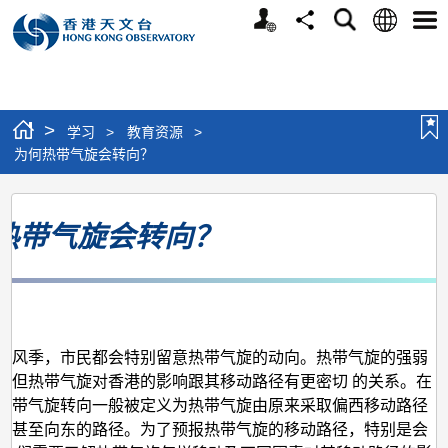
个
语
搜
分
选
人
言
寻
享
单
版
网
站
>
学习
>
教育资源
>
为何热带气旋会转向？
为
热带气旋会转向？
何
热
带
月
气
旋
逢风季，市民都会特别留意热带气旋的动向。热带气旋的强弱
，但热带气旋对香港的影响跟其移动路径有更密切 的关系。在
会
热带气旋转向一般被定义为热带气旋由原来采取偏西移动路径
转
、甚至向东的路径。为了预报热带气旋的移动路径，特别是会