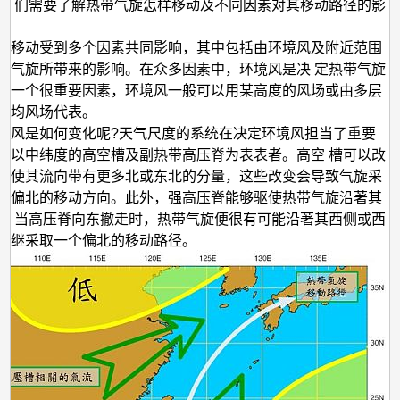
向？
我 们需要了解热带气旋怎样移动及不同因素对其移动路径的影
的移动受到多个因素共同影响，其中包括由环境风及附近范围
带气旋所带来的影响。在众多因素中，环境风是决 定热带气旋
的一个很重要因素，环境风一般可以用某高度的风场或由多层
平均风场代表。
境风是如何变化呢?天气尺度的系统在决定环境风担当了重要
中以中纬度的高空槽及副热带高压脊为表表者。高空 槽可以改
，使其流向带有更多北或东北的分量，这些改变会导致气旋采
为偏北的移动方向。此外，强高压脊能够驱使热带气旋沿著其
。 当高压脊向东撤走时，热带气旋便很有可能沿著其西侧或西
，继采取一个偏北的移动路径。