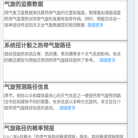
带气旋的监察数据
员利用气象卫星数据来估算热带气旋的位置和强度。物理量如海面温度
生的热带气旋潜热对热带气旋的发展有指导作用。同时，预报员亦会一
考经各种途径传送到天文台气象数据库的观测数据
...閱讀更多
气系统扭计骰之热带气旋路径
气旋路径受副热带高压脊、西风槽、季风槽等多个天气系统影响，有关
系统的概念模型为预报员预测热带气旋路径提供了参考。
...閱讀更多
带气旋预测路径信息
台风季节，相信公众和媒体最关心的天气信息之一便是热带气旋预测路
为配合市民和媒体不同的需要，有关信息以多种方式提供。本文旨在介
种获取热带气旋路径信息的途径。
...閱讀更多
带气旋路径的概率预报
自2017年8月推出「热带气旋路径概率预报」服务。路径概率预报图是