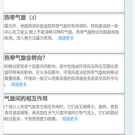
踪热带气旋（3）
星和雷达外，地面观测亦是追踪热带气旋的有用资料，特别是追踪一些
而其中心在卫星云 图上不是清晰可辨的气旋。热带气旋附近的船舶和陆
测均有用。流入角方法最为常用。
...閱讀更多
何热带气旋会转向？
气旋的移动受到多个因素共同影响，其中包括由环境风及附近范围出现
带气旋所带来的影响。在众多因素中，环境风是决定热带气旋如何移动
个很重要因素，环境风一般可以用某高度的风场或由多层高空风的平均
代表。
...閱讀更多
带气旋间的相互作用
有两个或以上热带气旋发生相互作用时，它们会互相牵引、旋转、使其
弱、吞并或逃离等，再迭加在天气尺度环境的引导气流上，它们的路径
变得相当复杂，令到预测更为困难。
...閱讀更多