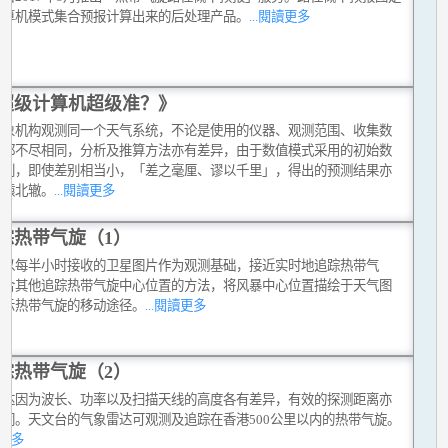
计算机模式集合预报计算出来的后处理产品。
...閱讀更多
超级计算机超级准？》
气象机构观测同一个天气系统，不论是使用的仪器、观测范围、收集数
式都不尽相同，分析及推算方法亦有差异，由于数值模式采用的初始数
差别，即使差别相当小，「差之毫厘、谬以千里」，得出的预测结果亦
南辕北辙。
...閱讀更多
踪热带气旋（1）
台以每半小时接收的卫星图片作为观测基础，接近实时地追踪热带气
综合其他追踪热带气旋中心位置的方法，将风暴中心位置描绘于天气图
显示热带气旋的移动途径。
...閱讀更多
踪热带气旋（2）
雷达因为波长、功率以及扫描天线的高度各有差异，有效的探测距离亦
不同。天文台的气象雷达可观测及追踪在香港500公里以内的热带气旋。
讀更多