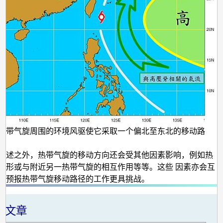
热带气旋周围的环境风驱使它采取一个偏北至东北的移动路
所述之外，热带气旋的移动方向还会受其他因素影响，例如热
地形或与附近另一热带气旋的相互作用等等。这些 因素亦会互
使预报热带气旋移动路径的工作更具挑战。
关文章