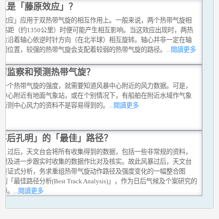
么是「藤原效应」？
原效应」应用于双热带气旋的相互作用上。一般来说，两个热带气旋相
2纬距（约1350公里）时便可能产生相互影响。当这效应出现时，两热
旋会沿着轴心依逆时针方向（在北半球）相互旋转。轴心并非一定在轴
中间位置，较强的热带气旋会支配着较弱的热带气旋的路径。
...閱讀更多
何监察和预测热带气旋？
定一个热带气旋的强度，就需要知道风暴中心附近的风力数据。可是，
在中心附近有地面气象站，或在个别情况下，有船舶在附近水域作气象
，否则中心风力的资料不是容易得到的。
...閱讀更多
事后孔明」的「最佳」路径？
风」过后，天文台会将所有收集得到的数据，包括一些非常规的资料，
整理及进一步跟实时收集的数据作比对及核实。故此风暴过后，天文台
行鉴证式分析，务求重组热带气旋动作路径及强度变化的一幅整合图
制「最佳路径分析(Best Track Analysis)」，作为日后气候及个案研究的
资源。
...閱讀更多