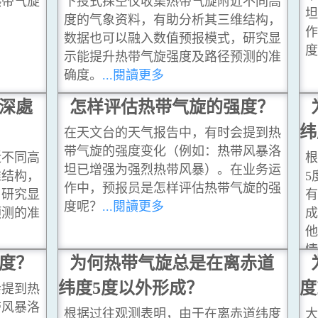
热带气旋
下投式探空仪收集热带气旋附近不同高
坦
度的气象资料，有助分析其三维结构，
作
数据也可以融入数值预报模式，研究显
度
示能提升热带气旋强度及路径预测的准
确度。
...閱讀更多
風深處
怎样评估热带气旋的强度？
纬
在天文台的天气报告中，有时会提到热
带气旋的强度变化（例如：热带风暴洛
近不同高
根
坦已增强为强烈热带风暴）。在业务运
维结构，
5
作中，预报员是怎样评估热带气旋的强
，研究显
有
度呢？
...閱讀更多
预测的准
成
他
情
度？
为何热带气旋总是在离赤道
赤
纬度5度以外形成？
度
会提到热
带风暴洛
根据过往观测表明，由于在离赤道纬度
大