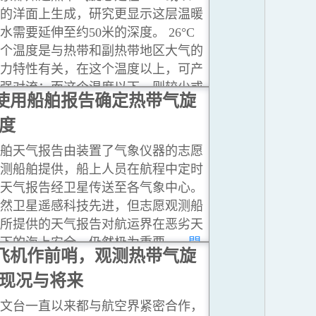
的洋面上生成，研究更显示这层温暖
水需要延伸至约50米的深度。 26°C
个温度是与热带和副热带地区大气的
力特性有关，在这个温度以上，可产
强对流；而这个温度以下，则较少或
使用船舶报告确定热带气旋
至于没有对流可形成。
...閱讀更多
度
舶天气报告由装置了气象仪器的志愿
测船舶提供，船上人员在航程中定时
天气报告经卫星传送至各气象中心。
然卫星遥感科技先进，但志愿观测船
所提供的天气报告对航运界在恶劣天
下的海上安全，仍然极为重要。
...閱
飞机作前哨，观测热带气旋
更多
现况与将来
文台一直以来都与航空界紧密合作，