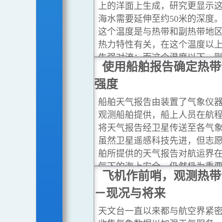
上的洋面上生成，研究更显示
海水需要延伸至约50米的深度。 
这个温度是与热带和副热带地
热力特性有关，在这个温度以
生强对流；而这个温度以下，
使用船舶报告确定热带
甚至于没有对流可形成。
...閱
强度
船舶天气报告由装置了气象仪
观测船舶提供，船上人员在航
将天气报告经卫星传送至各气
虽然卫星遥感科技先进，但志
舶所提供的天气报告对航运界
气下的海上安全，仍然极为重
飞机作前哨，观测热带
讀更多
－现况与将来
天文台一直以来都与航空界紧