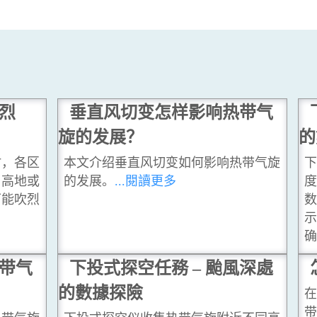
烈
垂直风切变怎样影响热带气
旋的发展？
的
时，各区
本文介绍垂直风切变如何影响热带气旋
下
，高地或
的发展。
...閱讀更多
度
可能吹烈
数
示
确
带气
下投式探空任務 – 颱風深處
的數據探險
在
带