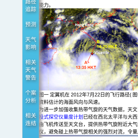
带
路径
能力。
追踪
气
旋
预测
－
现
天气
影响
况
与
相关
将
天气
来
警告
个案
图一 定翼机在 2012年7月22日的飞行路径
分析
资料估计的海面风向与风速。
为进一步加强收集热带气旋的天气数据，天文
相关
投式探空仪量度计划
已经在西北太平洋与大西
连结
由飞机传送至天文台，提供热带气旋附近大气
仪，避免碰上热带气旋相关的强烈对流，令量