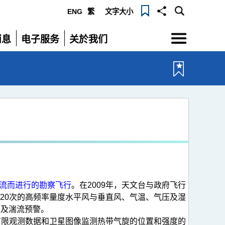
ENG
繁
文字大小
选
消息
电子服务
关於我们
单
展
展
开
开
流而进行的勘察飞行
。在2009年，天文台与政府飞行
20次的高频率量度水平风与垂直风、气温、气压及湿
变及湍流预警。
有限观测数据和卫星图像监测热带气旋的位置和强度的