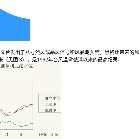
，天文台发出了八号烈风或暴风信号和风暴潮预警。黑格比带来的风
米（见图 3），是1962年台风温黛袭港以来的最高纪录。