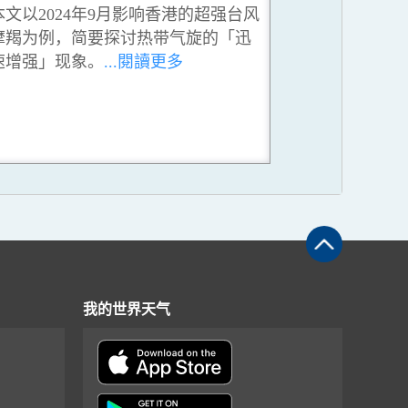
本文以2024年9月影响香港的超强台风
摩羯为例，简要探讨热带气旋的「迅
速增强」现象。
...閱讀更多
我的世界天气