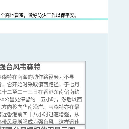
安全高地暂避，做好防灾工作以保平安。
强台风韦森特
韦森特在南海的动作路径颇为不寻
常，它开始时采取偏西路径，于七月
二十二至二十三日在香港东南偏南约
350公里处停留约十五小时，然后以西
北方向移向华南沿岸。韦森特亦在最
接近香港前四十八小时迅速增强，从
热带风暴增强成为强台风。这样迅速