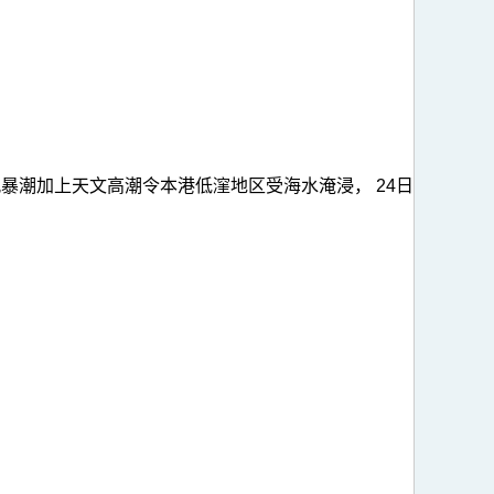
暴潮加上天文高潮令本港低漥地区受海水淹浸， 24日