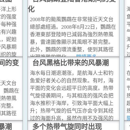
化
平洋上形
它的强度
2008年的颱風鸚鵡在非常接近天文台
于每种强
總部處經過。2008年8月22日，鸚鵡在
供有兴趣
香港東部登陸時已減弱為強烈熱帶風
见，妮妲
暴，雷達圖像顯示其風眼不甚完整。
带风暴期
此外，鸚鵡的環流重整，使到其路徑
组织的旋
出現複雜的變化。
...閱讀更多
间的变
台风黑格比带来的风暴潮
海水每日潮退潮涨，是航海人士和钓
鱼爱好者关心的自然现象。有时，海
近天文台
平面的变化会远超平日的高度。热带
日，鸚鵡在
气旋侵袭期间，与其相连的强风会把
烈熱帶風
海水推积于海岸，引致海平面大幅上
甚完整。
升；热带气旋的低气压亦会令到其经
到其路徑
过的海面升高，虽然作用不及强风的
多
暴潮
影响大。这现象称为风暴潮。如果风
多个热带气旋同时出现