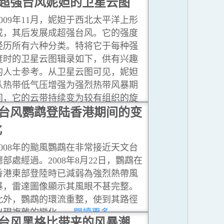
增强的情况，以上述热带气旋来说是
超强台风妮妲的卫星云图
史无前例。
...閱讀更多
2009年11月，妮妲于西北太平洋上形
成，其后发展成超强台风。它的强度
经历所有六种分类。特将它于每种强
度时的卫星云图辑录如下，供有兴趣
的人士参考。从卫星云图可见，妮妲
从热带低气压增强为强烈热带风暴期
间，它的云带持续变为较有组织的旋
涡。
台风鹦鹉登陆香港期间的变
...閱讀更多
化
2008年的颱風鸚鵡在非常接近天文台
總部處經過。2008年8月22日，鸚鵡在
香港東部登陸時已減弱為強烈熱帶風
暴，雷達圖像顯示其風眼不甚完整。
此外，鸚鵡的環流重整，使到其路徑
出現複雜的變化。
...閱讀更多
台风黑格比带来的风暴潮