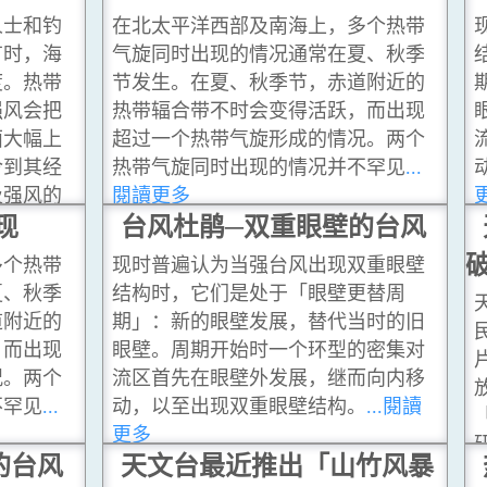
暴潮适逢天文涨潮，海平面可能比平
人士和钓
在北太平洋西部及南海上，多个热带
常高出很多，引致沿海低洼地区被海
有时，海
气旋同时出现的情况通常在夏、秋季
水淹浸。
...閱讀更多
度。热带
节发生。在夏、秋季节，赤道附近的
强风会把
热带辐合带不时会变得活跃，而出现
面大幅上
超过一个热带气旋形成的情况。两个
令到其经
热带气旋同时出现的情况并不罕见
...
及强风的
閱讀更多
。如果风
现
台风杜鹃─双重眼壁的台风
可能比平
多个热带
现时普遍认为当强台风出现双重眼壁
地区被海
夏、秋季
结构时，它们是处于「眼壁更替周
道附近的
期」：新的眼壁发展，替代当时的旧
，而出现
眼壁。周期开始时一个环型的密集对
况。两个
流区首先在眼壁外发展，继而向内移
不罕见
...
动，以至出现双重眼壁结构。
...閱讀
更多
的台风
天文台最近推出「山竹风暴