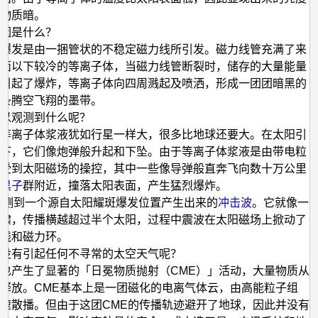
的物质暗。
原因是什么？
爆发是由一捆管状的不稳定磁力线所引发。磁力线管充满了来
面以下较冷的等离子体，当磁力线管断裂时，储存的大量能量
引起了爆炸，等离子体向四周溅起及喷洒，形成一团团暗黑的
条腾空飞翔的墨带。
可以观测到什么呢？
等离子体浆液犹如行星一样大，很多比地球还要大。在太阳引
下，它们像炮弹般升起和下坠。由于等离子体浆液是由带电粒
受到太阳磁场的操控，其中一些像导弹般直奔飞向数十万公里
黑子
群附近，撞落太阳表面，产生猛烈爆炸。
检测到一个源自太阳耀斑爆发位置产生出来的
冲击波
。它就像一
啸，传播横越超过半个太阳，过程中震波在太阳磁场上掀动了
线和磁力环。
没有引起任何不寻常的太空天气呢？
也产生了显著的「日冕物质抛射（CME）」活动，大量物质从
释放。CME基本上是一团磁化的电离气体云，由高能粒子组
速散播。但由于这团CME的传播轨迹避开了地球，因此并没有