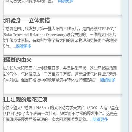
极和磁南极便会回复原本的位置。
...閱讀更多
太阳验身──立体素描
太空总署在四月底发放了第一批太阳的三维照片，是由两艘STEREO宇
(Solar Terrestrial Relations Observatory)联合拍摄的。三维的太阳照片
替太阳做身体素描，有助科学家了解太阳的复杂物理和更快更准确地预
空天气。
...閱讀更多
阳耀斑的由来
的磁力线从太阳表面向上伸延至日冕，并呈拱型环状，这些环状磁场困
高温的气体，气体温度达一千万至四千万度，这高温使气体释出远紫外
射和X-射线。但困在磁场中的能量是怎样转化成光和热呢？
...閱讀更多
阳上壮观的烟花汇演
国家航空暨太空总署﹙NASA﹚的太阳动力学天文台（SDO）人造卫星在
11年6月7日记录了太阳表面一次壮观、短暂而不寻常的爆发事件。这是在
太阳耀斑闪亮爆发后所呈现的一次太阳表面喷发现象。
...閱讀更多