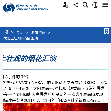
个
语
搜
分
选
人
言
寻
享
单
版
网
站
>
学习
>
教育资源
>
太阳上壮观的烟花汇演
太
上壮观的烟花汇演
阳
上
壮
空烟花事件的介绍
观
航空暨太空总署﹙NASA﹚的太阳动力学天文台（SDO）人造
的
011年6月7日记录了太阳表面一次壮观、短暂而不寻常的爆发
是在一个太阳耀斑闪亮爆发后所呈现的一次太阳表面喷发现
烟
的描述是参考2011年7月11日的「NASA科学新闻公布」。
花