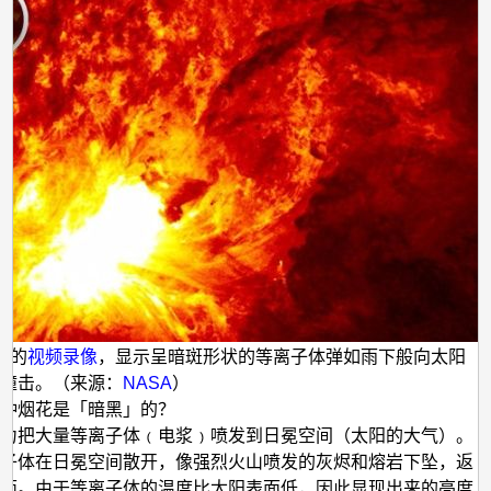
汇
演
发的
视频录像
，显示呈暗斑形状的等离子体弹如雨下般向太阳
撞击。（来源：
NASA
）
这种烟花是「暗黑」的？
力把大量等离子体﹙电浆﹚喷发到日冕空间（太阳的大气）。
子体在日冕空间散开，像强烈火山喷发的灰烬和熔岩下坠，返
面。由于等离子体的温度比太阳表面低，因此显现出来的亮度