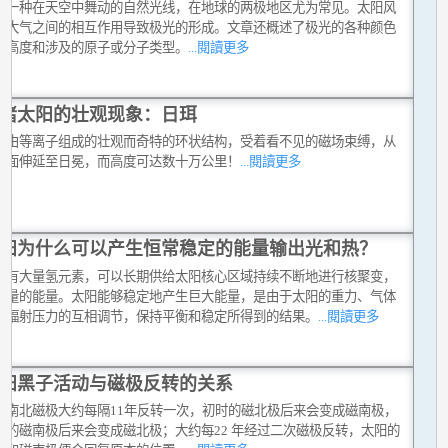
是一种在天空中舞动的自然光线，在地球的两极地区尤为常见。太阳风
球大气之间的相互作用导致极光的形成。文章还概述了极光的各种颜色
于高度和涉及的原子或分子类型。
...閱讀更多
睹太阳的壮观现象：日珥
是由等离子组成的壮观而奇特的环状结构，受着看不见的磁场束缚，从
表面伸延至日冕，而高度可达数十万公里！
...閱讀更多
阳为什么可以产生恒常稳定的能量输出光和热？
拥有大量氢元素，可以长期供给太阳核心区域持续不断地进行核聚变，
大量的能量。太阳能够稳定地产生巨大能量，是由于太阳的重力、气体
和辐射压力的互相调节，保持平衡和稳定所得到的结果。
...閱讀更多
阳黑子活动与磁极反转的关系
的南北磁极大约每隔11年反转一次，初时的磁北极后来会变成磁南极，
时的磁南极后来会变成磁北极；大约每22 年经过二次磁极反转，太阳的