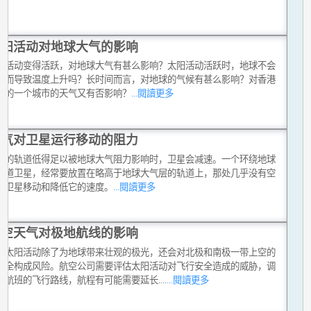
太阳活动对地球大气的影响
阳活动变得活跃，对地球大气有甚么影响？太阳活动活跃时，地球不会
热而导致温度上升吗？长时间而言，对地球的气候有甚么影响？对香港
小的一个城市的天气又有否影响？
...閱讀更多
大气对卫星运行移动的阻力
星的轨道低得足以被地球大气阻力影响时，卫星会减速。一个环绕地球
轨道卫星，经常要放置在略高于地球大气层的轨道上，那处几乎没有空
碍卫星移动和降低它的速度。
...閱讀更多
太空天气对极地航线的影响
的太阳活动除了为地球带来壮观的极光，还会对北极和南极一带上空的
安全构成风险。航空公司需要评估太阳活动对飞行安全造成的威胁，调
地航班的飞行路线，航程有可能需要延长....
...閱讀更多