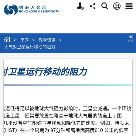
个
语
搜
分
选
人
言
寻
享
单
版
网
站
>
学习
>
教育资源
>
大气对卫星运行移动的阻力
大
对卫星运行移动的阻力
气
对
卫
3月
星
运
的轨道低得足以被地球大气阻力影响时，卫星会减速。一个环绕
低轨道卫星，经常要放置在略高于地球大气层的轨道上﹙图
行
那处几乎没有空气阻碍卫星移动和降低它的速度。例如，哈勃太
移
（HST）在一个周期为 97分钟和离地面高度610 公里的低空