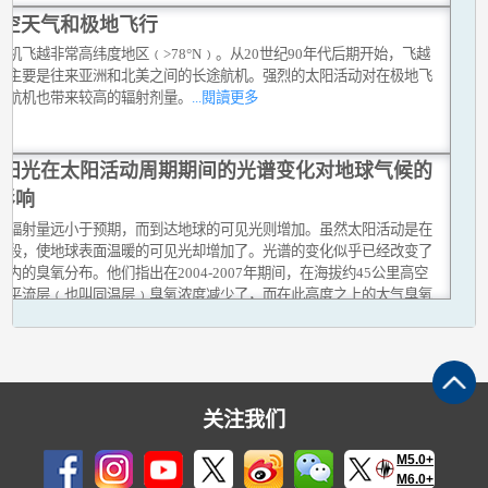
太空天气和极地飞行
航机飞越非常高纬度地区﹙>78°N﹚。从20世纪90年代后期开始，飞越
的主要是往来亚洲和北美之间的长途航机。强烈的太阳活动对在极地飞
的航机也带来较高的辐射剂量。
...閱讀更多
太阳光在太阳活动周期期间的光谱变化对地球气候的
影响
线辐射量远小于预期，而到达地球的可见光则增加。虽然太阳活动是在
级段，使地球表面温暖的可见光却增加了。光谱的变化似乎已经改变了
层内的臭氧分布。他们指出在2004-2007年期间，在海拔约45公里高空
的平流层﹙也叫同温层﹚臭氧浓度减少了，而在此高度之上的大气臭氧
则增加。
...閱讀更多
关注我们
M5.0+
M6.0+