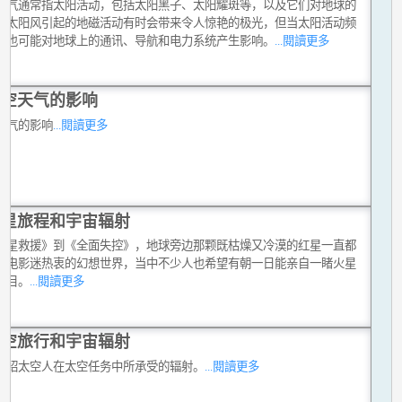
天气通常指太阳活动，包括太阳黑子、太阳耀斑等，以及它们对地球的
。太阳风引起的地磁活动有时会带来令人惊艳的极光，但当太阳活动频
，也可能对地球上的通讯、导航和电力系统产生影响。
...閱讀更多
太空天气的影响
天气的影响
...閱讀更多
火星旅程和宇宙辐射
火星救援》到《全面失控》，地球旁边那颗既枯燥又冷漠的红星一直都
幻电影迷热衷的幻想世界，当中不少人也希望有朝一日能亲自一睹火星
面目。
...閱讀更多
太空旅行和宇宙辐射
介绍太空人在太空任务中所承受的辐射。
...閱讀更多