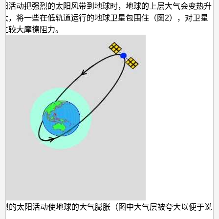
太阳活动把强烈的太阳风带到地球时，地球的上层大气会变热升
扩大，将一些在低轨道运行的地球卫星包围住（图2），对卫星
产生较大摩擦阻力。
激烈的太阳活动使地球的大气膨胀（图中大气层被夸大以便于说