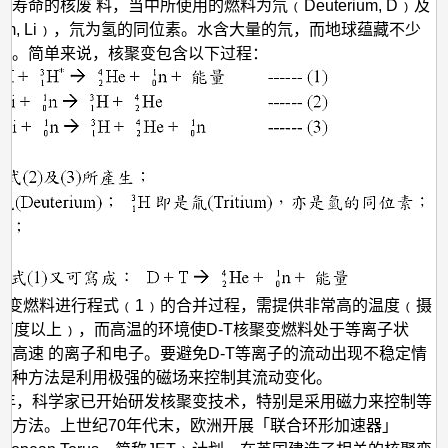
纪
寿命的核废 料，当中所使用的燃料为氘﹙Deuterium, D﹚及
hium, Li﹚，氘为氢的同位素。水含大量的氘，而地球蕴藏不少
的
质。简单来说，核聚变包含以下过程：
应
用
核聚变燃料进行程式﹙1﹚的合并过程，需提供非常高的温度﹙摄
百万度以上﹚，而高温的环境使D-T核聚变燃料处于等离子状
著高速 的离子和电子。要避免D-T等离子的流动出现不稳定情
一种方法是利用极强的磁场来控制其流动变化。
46年，科学家已开始研发核聚变技术，特别是采用磁力来控制等
的方法。上世纪70年代末，欧洲开展「联合环形加速器」