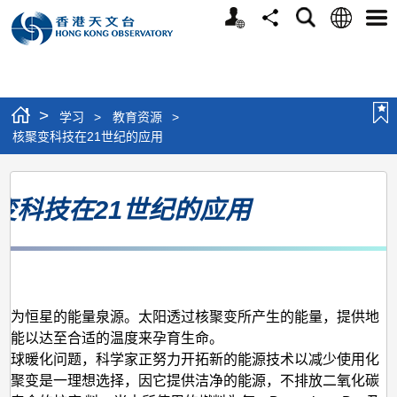
个
语
搜
分
选
人
言
寻
享
单
版
网
站
>
学习
>
教育资源
>
核聚变科技在21世纪的应用
核
变科技在21世纪的应用
聚
变
科
月
技
在
喻为恒星的能量泉源。太阳透过核聚变所产生的能量，提供地
热能以达至合适的温度来孕育生命。
21
全球暖化问题，科学家正努力开拓新的能源技术以减少使用化
世
核聚变是一理想选择，因它提供洁净的能源，不排放二氧化碳