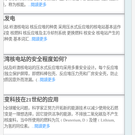
能量，称为核能。
...閱讀更多
电发电
电站 岭澳核电站 核反应堆的种类 采用压水式反应堆的核电站基本运作
核裂变 核燃料 核反应堆及主冷却剂系统 更换燃料 核安全 核电站产生的
的种类 基本词汇
...閱讀更多
亚湾核电站的安全程度如何？
核电站及岭澳核电站的压水式反应堆均采用多重安全设计。每个反应堆
三重独立保护屏障，即燃料棒包壳、反应堆压力壳和厂房安全壳，防止
性物质因意外而泄漏。(
...閱讀更多
聚变科技在21世纪的应用
面对全球暖化问题，科学家正努力开拓新的能源技术以减少使用化石燃
核聚变是一理想选择，因它提供洁净的能源，不排放二氧化碳及不产生
的核废料，当中所使用的燃料为氘﹙Deuterium, D﹚及锂﹙Lithium,
，氘为氢的同位素。
...閱讀更多