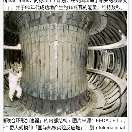
t European Torus，简称JET﹚计划，在英国建造了相关的核聚变
图1﹚，并于90年代成功地产生约16兆瓦的能量，维持数秒。
欧洲联合环形加速器」的内部结构﹙图片来源：EFDA-JET﹚。
，一个更大规模的「国际热核实验反应堆」计划﹙International