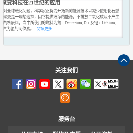
核聚变科技在21世纪的应用
面对全球暖化问题，科学家正努力开拓新的能源技术以减少使用化石燃
核聚变是一理想选择，因它提供洁净的能源，不排放二氧化碳及不产生
命的核废料，当中所使用的燃料为氘﹙Deuterium, D﹚及锂﹙Lithium,
﹚，氘为氢的同位素。
...閱讀更多
关注我们
M5.0+
M6.0+
服务台