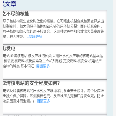
关文章
取之不尽的核能
是原子核结构发生变化时放出的能量。它可经由核裂变或核聚变释放出
在核裂变时，较大的原子核例如铀和钚的原子核分裂；而在核聚变时，
的原子核例如氘和氚的原子核聚合。这两种过程中都会放出大量高度集
能量，称为核能。
...閱讀更多
核电发电
核电站 岭澳核电站 核反应堆的种类 采用压水式反应堆的核电站基本运
理 核裂变 核燃料 核反应堆及主冷却剂系统 更换燃料 核安全 核电站产
核废物的种类 基本词汇
...閱讀更多
大亚湾核电站的安全程度如何？
核电站及岭澳核电站的压水式反应堆均采用多重安全设计。每个反应堆
三重独立保护屏障，即燃料棒包壳、反应堆压力壳和厂房安全壳，防止
性物质因意外而泄漏。(
...閱讀更多