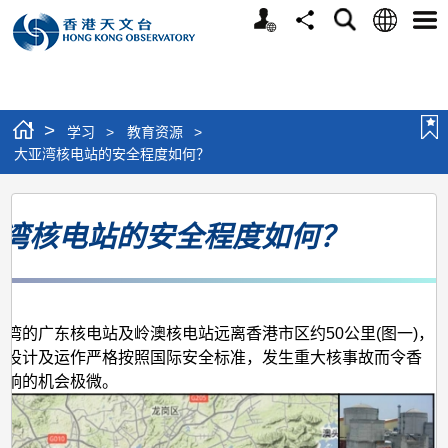
个
语
搜
分
选
人
言
寻
享
单
版
网
站
>
学习
>
教育资源
>
大亚湾核电站的安全程度如何？
大
湾核电站的安全程度如何？
亚
湾
核
电
亚湾的广东核电站及岭澳核电站远离香港市区约50公里(图一)，
站
的设计及运作严格按照国际安全标准，发生重大核事故而令香
影响的机会极微。
的
安