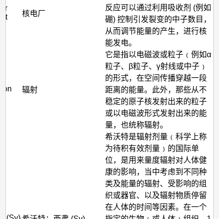
反应可以通过利用吸收剂 (例如
ear
核电厂
ant
硼) 控制引发裂变的中子数目，
从而调节能量的产生，进行核
能发电。
它是指以电磁波或粒子﹙例如α
粒子、β粒子、γ射线或中子﹚
的形式，在空间传播穿越一段
tion
辐射
距离的能量。此外，那些从不
稳定的原子核发射出来的粒子
或以电磁波形式发射出来的能
量，也统称辐射。
希沃特是辐射剂量﹙科学上称
为待积有效剂量﹚的国际单
位，是用来量度辐射对人体健
康的影响，当中考虑到不同种
类及能量的辐射、受影响的组
织或器官、以及辐射物质停留
在人体的时间等因素。在一个
rt (Sv)
希沃特；西弗 (Sv)
指定的生物﹙或人体﹚组织，1