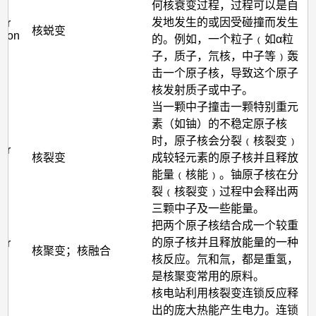
何核衰变过程，过程可以是自
发地发生的或因受碰撞而发生
ear
核蜕变
ation
的。例如，一个粒子﹙如α粒
子，质子，氘核，中子等﹚轰
击一个原子核，导致这个原子
核发射质子或中子。
当一颗中子撞击一颗特别重元
素（如铀）的不稳定原子核
时，原子核会分裂﹙核裂变﹚
ear
核裂变
成较轻元素的原子核并且释放
能量﹙核能﹚。铀原子核在分
裂﹙核裂变﹚过程中会释出两
三颗中子及一些能量。
把两个原子核结合成一个较重
的原子核并且释放能量的一种
ear
核聚变；核融合
核反应。氘和氚，都是重氢，
是核聚变常用的原料。
核电站利用核裂变连锁反应释
出的庞大热能产生电力。连锁