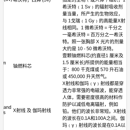
希沃特﹙1 Sv﹚的辐射吸收剂
量当量，所产生的生物效应，
与 1戈瑞﹙1 Gy﹚的高能量X射
线相同。1 微希沃特 = 千分之
一毫希沃特 = 百万分之一希沃
特。照一张胸部 X 光片的剂量
大约是 10 - 50 微希沃特。
壹颗铀燃料芯(约直径1 厘米及
1.5 厘米长)所提供的能量相当
ium
铀燃料芯
于：800 千克煤或 570 升石油
或 450,000 升天然气。
X射线和伽玛﹙γ﹚射线都是穿
透力非常强的电磁波，能穿透
人体，需要密度很高的材料作
防护以减低电离辐射，例如
ys and
X射线 及 伽玛射线
铅。他们的波长非常短。X射线
ays
的波长在0.1A和100A之间。伽
玛﹙γ﹚射线的波长是在0.1A以