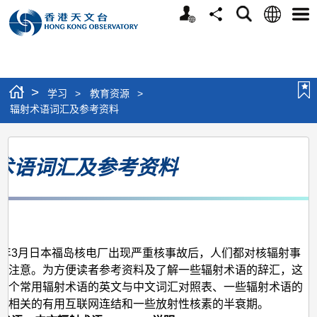
个
语
搜
分
选
人
言
寻
享
单
版
网
站
>
学习
>
教育资源
>
辐射术语词汇及参考资料
辐
术语词汇及参考资料
射
术
语
月
词
汇
11年3月日本福岛核电厂出现严重核事故后，人们都对核辐射事
心注意。为方便读者参考资料及了解一些辐射术语的辞汇，这
及
一个常用辐射术语的英文与中文词汇对照表、一些辐射术语的
参
些相关的有用互联网连结和一些放射性核素的半衰期。