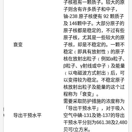
子核祇有一颗质子。较大的原
子则含有许多质子和中子，
铀-238 原子核便有 92 颗质子
及 146颗中子。大部分原子的
原子核都是稳定的，不过有些
原子核，尤其是一些较大的原
y
衰变
子核，却是不稳定的。一颗不
稳定﹙即具有放射性﹚的原子
核在放射出粒子﹙例如α粒子、
β粒子、γ射线或中子﹚及能量
﹙以电磁波方式射出﹚后，可
以变得较为稳定。不稳定原子
核放射出粒子及能量的这个过
程称为「衰变」。
需要采取防护措施的浓度称为
「导出干预水平」，对于吸入
ed
ion
导出干预水平
空气中碘-131及铯-137的导出
)
干预水平分别为661.38及2,480
贝可/立方米。