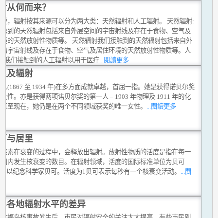
射从何而来？
来说，辐射按其来源可以分为两大类：天然辐射和人工辐射。 天然辐射:
接触到的天然辐射包括来自外层空间的宇宙射线及存在于食物、空气及
环境的天然放射性物质等。 天然辐射我们接触到的天然辐射包括来自外
间的宇宙射线及存在于食物、空气及居住环境的天然放射性物质等。人
: 我们接触到的人工辐射以用于医疗
...閱讀更多
里及辐射
人(1867 至 1934 年)在多方面成就卓越，首屈一指。她是获得诺贝尔奖
女性。亦是获得两项诺贝尔奖的第一人 – 1903 年物理及 1911 年的化
。直至现在，她仍是在两个不同领域获奖的唯一女性。
...閱讀更多
可与居里
性核素在衰变的过程中，会释放出辐射。放射性物质的活度是指在每一
时间内发生核衰变的数目。在辐射领域，活度的国际标准单位为贝可
)，用以纪念科学家贝可。活度为1贝可表示每秒有一个核衰变活动。
...閱
多
界各地辐射水平的差异
日本褔岛核事故发生后，巿民对辐射安全的关注大大提高。有些巿民到