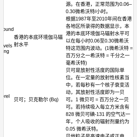
源。在香港，正常范围为0.06–
0.30微希沃特/小时。
根据1987年至2010年间在香港
各地区所录得的数据显示，本
ground
港的本底环境伽马辐射水平可
香港的本底环境伽马辐
以在每小时0.06至0.30微希沃
射水平
levels
特这范围内波动。(1微希沃特 =
Kong
百万分之一希沃特 = 千分之一
毫希沃特)
贝可是放射性活度的国际单
位。在一定量的放射性核素当
中，若每秒有一个核子衰变活
动，其放射性活度即为一贝
erel
贝可；贝克勒尔 (Bq)
可。1 微贝可 = 百万分之一贝
可。若持续吸入每立方米含有
828 微贝可碘-131 的空气达一
年，个人吸收的辐射剂量约为
0.05 微希沃特。
贝他粒子是高速电子或正电