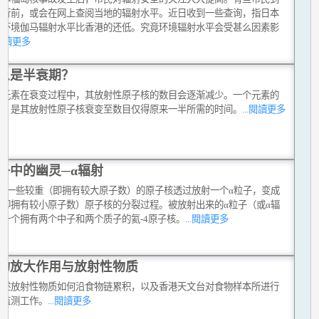
旅行前，或会在网上查阅当地的辐射水平。近日收到一些查询，指日本
的环境伽马辐射水平比香港的还低。究竟环境辐射水平会受甚么因素影
.閱讀更多
么是半衰期？
性元素在衰变过程中，其放射性原子核的数目会逐渐减少。一个元素的
期，是其放射性原子核衰变至数目仅得原来一半所需的时间。
...閱讀更多
子中的幽灵─α辐射
变是一些较重（即拥有较大原子数）的原子核透过放射一个α粒子，变成
（即拥有较小原子数）原子核的分裂过程。被放射出来的α粒子（或α辐
是一个拥有两个中子和两个质子的氦-4原子核。
...閱讀更多
物放大作用与放射性物质
简述放射性物质如何沿食物链累积，以及香港天文台对食物样本所进行
射监测工作。
...閱讀更多