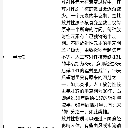
放射性元素在衰变过程中，其
放射性原子核的数目会逐渐减
少。一个元素的半衰期，是其
放射性原子核衰变至数目仅得
原来一半所需的时间。每种放
射性元素有自己独特的半衰
期。不同放射性元素的半衰期
差异极大，由数微秒至越亿年
ife
半衰期
不等。人工放射性核素碘-131
的半衰期为8天，意即经过8天
后碘-131的辐射量减半，16天
后辐射量只有原来的四分之
一，如此类推。人工放射性核
素铯-137的半衰期为30年，意
即经过30年后铯-137的辐射量
减半，60年后辐射量只有原来
的四分之一，如此类推。
放射性物质可以通过不同途径
影响人体。有些由风或水流输
nal