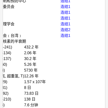
控制和预防中心
连结1
理委员会
连结1
会
连结1
局
连结1
物理学会
连结1
连结2
员会﹙台湾﹚
连结1
性核素的半衰期
m-241)
432.2 年
s-134)
2.06 年
s-137)
30.2 年
-60)
5.26 年
14)
5730 年
, 氚, 超重氢, T)
12.26 年
-129)
1.57 x 107年
-131)
8 日
-192)
73.83 日
o-210)
138 日
38)
7.6 分钟