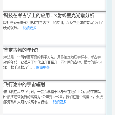
射科技在考古学上的应用 - X射线萤光光谱分析
介绍X射线萤光谱分析技术在考古学上的应用，以及它是如何有助我们了
术历史的发展。
...閱讀更多
何鉴定古物的年代？
光定年法是一个简单而可靠的科学方法，用作鉴定地质学样本、考古学
和古物的年代，它适用于年代由几百至几十万年间的古物。惯常的碳-14
法仅限于数千至数万年。
...閱讀更多
空飞行途中的宇宙辐射
们乘搭飞机在高空飞行时，一般会暴露于比身处在地面上为高的宇宙辐
。商业航班通常航行的高度为6公里到12公里。我们在这个高度上，会接
源自银河系和太阳的较高宇宙辐射。
...閱讀更多