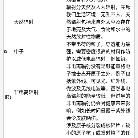
辐射分天然及人为辐射，充斥
我们生活环境，无孔不入。天
al
天然辐射
然辐射包括来自外太空及存在
于地壳及大气、食物和水中的
天然放射性物质。
不带电荷的粒子，穿透能力最
rons
中子
强，需要密度很高的材料作防
护以减低电离辐射，例如铅。
非电离辐射没有足够能量将电
子撞击离开原子之外，例子包
括紫外线、可见光、红外线、
微波及无线电波等。虽然非电
非电离辐射
离辐射的能量较低，但过量的
 (NIR)
非电离辐射仍会对健康带来影
响，例如长时间暴露于紫外线
会令皮肤晒伤。
涉及原子核分裂成核碎片﹙较
小的原子核﹚或发射粒子的任