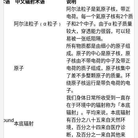
考
射术语
中文辐射术语
说明
阿尔法粒子是氦原子核，带正
资
电荷。每一个氦原子核有2个质
a
料
(α
阿尔法粒子﹙α 粒子﹚
子和2个中子。由于α 粒子质量
较大，穿透能力很弱，可以轻
易被一张纸阻隔。
所有物质都是由细小的原子组
成。原子的中心是原子核，原
子核由不带电荷的中子及带正
原子
电荷的质子组成，原子核集中
了差不多整颗原子的质量。环
绕原子核运行是带负电荷的电
子。
我们身体日常所收受到一直存
在于环境中的辐射称为「本底
辐射」。平均来说，本底辐射
有百分之八十五来自天然环
ground
本底辐射
境，百分之十四来自医疗诊
断，及百分之一来自其他来