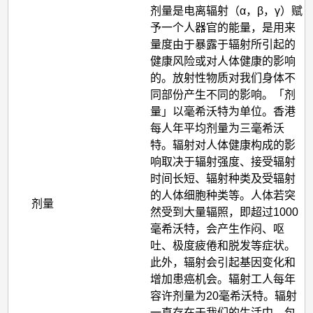
剂量是电离辐射（α，β，γ）赋
予一个人器官的能量，是用来
量度由于暴露于辐射所引起的
健康风险或对人体健康的影响
的。放射性物质对我们身体不
同部份产生不同的影响。「剂
量」以毫希沃特为单位。香港
每人年平均剂量为三毫希沃
特。辐射对人体健康构成的影
响取决于辐射强度、接受辐射
时间长短、辐射种类及受辐射
的人体细胞种类等。人体若突
剂量
然受到大量辐照，即超过1000
毫希沃特，会产生作闷、呕
吐、极度疲倦和脱发等症状。
此外，辐射会引起基因变化和
增加患癌机会。辐射工人每年
容许剂量为20毫希沃特。辐射
一直存在于我们的生活中，包