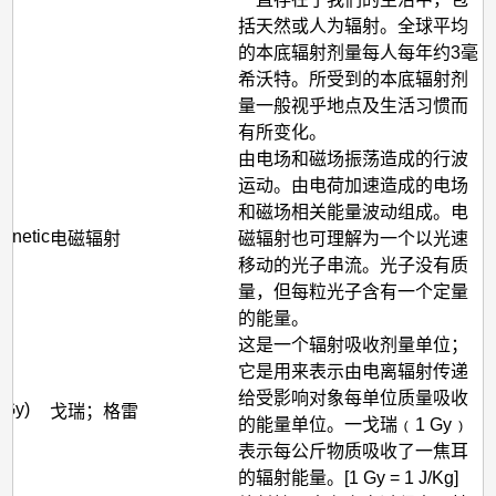
括天然或人为辐射。全球平均
的本底辐射剂量每人每年约3毫
希沃特。所受到的本底辐射剂
量一般视乎地点及生活习惯而
有所变化。
由电场和磁场振荡造成的行波
运动。由电荷加速造成的电场
和磁场相关能量波动组成。电
agnetic
电磁辐射
磁辐射也可理解为一个以光速
移动的光子串流。光子没有质
量，但每粒光子含有一个定量
的能量。
这是一个辐射吸收剂量单位；
它是用来表示由电离辐射传递
给受影响对象每单位质量吸收
(Gy)
戈瑞；格雷
的能量单位。一戈瑞﹙1 Gy﹚
表示每公斤物质吸收了一焦耳
的辐射能量。[1 Gy = 1 J/Kg]