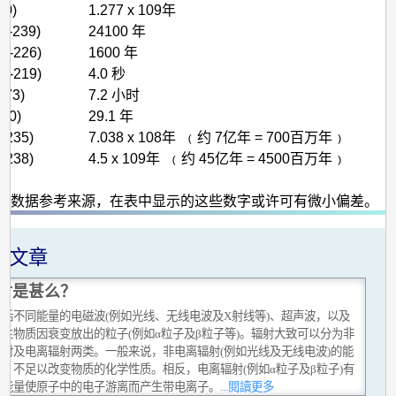
40)
1.277 x 109年
u-239)
24100 年
a-226)
1600 年
n-219)
4.0 秒
-73)
7.2 小时
-90)
29.1 年
-235)
7.038 x 108年 ﹙约 7亿年 = 700百万年﹚
-238)
4.5 x 109年 ﹙约 45亿年 = 4500百万年﹚
的数据参考来源，在表中显示的这些数字或许可有微小偏差。
关文章
射是甚么？
包括不同能量的电磁波(例如光线、无线电波及X射线等)、超声波，以及
性物质因衰变放出的粒子(例如α粒子及β粒子等)。辐射大致可以分为非
辐射及电离辐射两类。一般来说，非电离辐射(例如光线及无线电波)的能
，不足以改变物质的化学性质。相反，电离辐射(例如α粒子及β粒子)有
的能量使原子中的电子游离而产生带电离子。
...閱讀更多