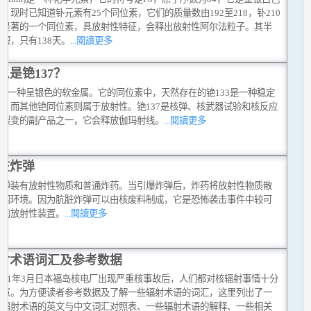
。现时已知道钋元素有25个同位素，它们的质量数由192至218，钋210
中显著的一个同位素，具放射性特征，会释出放射性阿尔法粒子。其半
短，只有138天。
...閱讀更多
么是铯137？
s)是一种呈银色的软金属。它的同位素中，天然存在的铯133是一种稳定
素，而其他铯同位素则属于放射性。铯137是核弹、核武器试验和核反应
核裂变的副产品之一，它会释放伽玛射线。
...閱讀更多
脏炸弹
炸弹装有放射性物质和普通炸药。当引爆炸弹后，炸药将放射性物质散
周围环境。因为肮脏炸弹可以由核废料制成，它是恐怖袭击事件中较可
用的放射性装置。
...閱讀更多
射术语词汇及参考数据
011年3月日本福岛核电厂出现严重核事故后，人们都对核辐射事情十分
注意。为方便读者参考数据及了解一些辐射术语的词汇，这里列出了一
用辐射术语的英文与中文词汇对照表、一些辐射术语的解释、一些相关