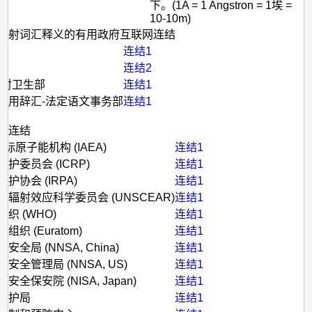
下。(1A = 1 Angstron = 1埃 =
10-10m)
辐射词汇释义的有用政府互联网连结
台
连结1
连结2
放射卫生部
连结1
常用辞汇-法定语文事务部
连结1
部连结
国际原子能机构 (IAEA)
连结1
护委员会 (ICRP)
连结1
护协会 (IRPA)
连结1
辐射效应科学委员会 (UNSCEAR)
连结1
织 (WHO)
连结1
织 (Euratom)
连结1
全局 (NNSA, China)
连结1
安全管理局 (NNSA, US)
连结1
全保安院 (NISA, Japan)
连结1
保护局
连结1