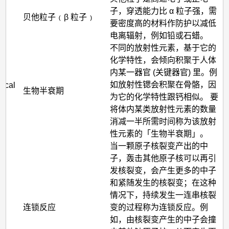
子，穿透能力比 α 粒子强，需
(β
贝他粒子﹙β 粒子﹚
要密度高的材料作防护以减低
电离辐射，例如铅或石蜡。
不同的放射性元素，基于它的
化学特性，会倾向积聚于人体
内某一器官 (关键器官) 里。例
如放射性锶会积聚在骨骼，因
gical
生物半衰期
为它的化学特性跟钙相似。 要
将体内某类放射性元素的数量
消减一半所需时间称为该放射
性元素的「生物半衰期」。
当一颗原子核裂变产出的中
子，轰击其他原子核可以再引
发核裂变，会产生更多的中子
和紧随发生的核裂变；在这种
情况下，持续发生一连串核裂
n
连锁反应
变的过程称为连锁反应。例
如，由核裂变产生的中子会撞