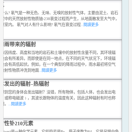
气
是什么? 氡气是一种无色、无味、无嗅的放射性气体，主要由泥土、岩石
墙壁中的天然放射性物质铀-238衰变过程而产生，从地面散发至大气中，
进室内。 氡气对人有什么影响? 氡气在衰变过程
...閱讀更多
和雨带来的辐射
地方因纬度、高度和当地的岩石和土壤中的放射性含量不同，其环境辐
平也会有所差异。而即使是在同一地点，在不同的天气状况下，环境辐
平也会有高低起伏。例如，在一个典型的降雨过程中，雨水最初将空气
然放射性物质冲洗到地面
...閱讀更多
体发出的辐射–热辐射
否想到您的身体会发出辐射？没错，所有物体，包括人体，也会发出电
射﹙或称电磁波﹚，其波长跟物体的温度有关，因此这种辐射有时也称
辐射。
...閱讀更多
射性钋210元素
olonium)是一种化学元素，它的符号是Po，原子序数为84，它是呈银白色