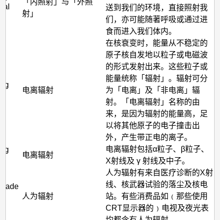
「内照射」与「外照
nal
送到我们的环境，直接照射我
射」
n
们，亦可能随著呼吸或通过进
食而进入我们体内。
在核衰变时，能量从不稳定的
原子核自发地以粒子或电磁波
的形式发射出来。这些粒子或
能量统称「辐射」。辐射可分
ing
电离辐射
为「电离」及「非电离」辐
射。「电离辐射」名称的由
来，是因为辐射的能量高，足
以将其他原子的电子撞击出
外，产生带正电的离子。
电离辐射包括α粒子、β粒子、
ing
电离辐射
X射线及 γ 射线及中子。
人为辐射有来自医疗诊断的X射
线、核武器试验的落尘及核电
-made
人为辐射
站。有些消费品如﹙那些使用
CRT显示器的﹚电视及夜光表
均都含有人为辐射。