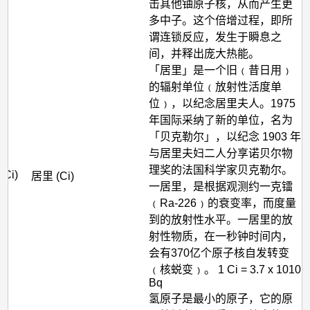
击其他铀原子核，从而产生更
多中子。这个倍增过程，即所
谓连锁反应，发生于瞬息之
间，并释出庞大热能。
「居里」是一个旧﹙昔日用﹚
的辐射单位﹙放射性活度单
位﹚，以纪念居里夫人。1975
年国际采纳了新的单位，名为
「贝克勒尔」，以纪念 1903 年
与居里夫妇二人分享诺贝尔物
理奖的法国科学家贝克勒尔。
(Ci)
居里 (Ci)
一居里，是根据观测约一克镭
﹙Ra-226﹚的衰变率，而度量
到的放射性水平。一居里的放
射性物质，在一秒钟时间内，
会有370亿个原子核自发转变
﹙核蜕变﹚。 1 Ci = 3.7 x 1010
Bq
氢原子是最小的原子，它的原