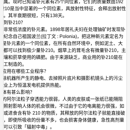
金属。现时已知道钋元素有25个同位素，它们的质量数由192
，钋210是当中显著的一个同位素，具放射性特征，会释出放射性
子。其半衰期很短，只有138天。
找到钋210？
有非常低浓度的钋元素。1898年居礼夫妇在处理铀矿时发现钋
纪念自己祖国波兰(拉丁文 : Polonia)，把这种新元素定名为
10是钋元素的一个同位素，在所有自然环境中，例如泥土、大
体都可以找到极少量钋210。烟草上的茸毛含有微量钋210，主
土壤和菸草使用的磷肥。由于来源缺乏，商业用的钋210是在
人工制造的。
可以应用在哪些工业程序？
可消除机器所产生的静电、去掉照片底片和摄影机镜头上的污尘
工业上为恒温发电机提供热能。
对身体有甚么影响？
释放的阿尔法粒子穿透能力很弱，人类的皮肤或一张纸已能隔阻
经照射影响人体的机会很微，不过由于它的电离能力很强，如
入或进食含有钋 210 的物质，其释放的阿尔法粒子就能直接破
胞，即使所吸收的份量不多，也会损害身体健康，急性高剂量
射可以引致「辐射中毒」。