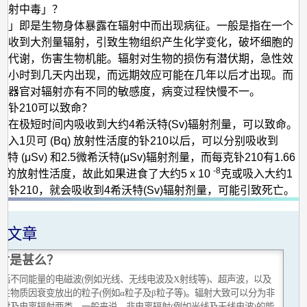
辐射中毒」？
毒」即是生物身体暴露在辐射中而出现病征。一般是指在一个
吸收到大剂量辐射，引致生物组织产生化学变化，破坏细胞的
陈代谢，伤害生物机能。辐射对生物的损伤有潜伏期，急性效
几小时到几天内出现，而远期效应可能在几年以后才出现。而
同器官对辐射亦有不同的敏感度，病变过程快慢不一。
的钋210可以致命？
，在极短时间内吸收到大约4希沃特(Sv)辐射剂量，可以致命。
入1贝可 (Bq) 放射性活度的钋210以后，可以分别吸收到
沃特 (μSv) 和2.5微希沃特(μSv)辐射剂量，而每克钋210有1.66
-8
可的放射性活度，故此如果进食了大约5 x 10
克或吸入大约1
的钋210，就会吸收到4希沃特(Sv)辐射剂量，可能引致死亡。
关文章
射是甚么？
包括不同能量的电磁波(例如光线、无线电波及X射线等)、超声波，以及
性物质因衰变放出的粒子(例如α粒子及β粒子等)。辐射大致可以分为非
辐射及电离辐射两类。一般来说，非电离辐射(例如光线及无线电波)的能