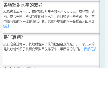
界各地辐射水平的差异
日本褔岛核事故发生后，巿民对辐射安全的关注大大提高。有些巿民到
旅行前，或会在网上查阅当地的辐射水平。近日收到一些查询，指日本
的环境伽马辐射水平比香港的还低。究竟环境辐射水平会受甚么因素影
.閱讀更多
么是半衰期？
性元素在衰变过程中，其放射性原子核的数目会逐渐减少。一个元素的
期，是其放射性原子核衰变至数目仅得原来一半所需的时间。
...閱讀更多
子中的幽灵─α辐射
变是一些较重（即拥有较大原子数）的原子核透过放射一个α粒子，变成
（即拥有较小原子数）原子核的分裂过程。被放射出来的α粒子（或α辐
是一个拥有两个中子和两个质子的氦-4原子核。
...閱讀更多
物放大作用与放射性物质