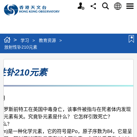
个
语
搜
分
选
人
言
寻
享
单
版
网
站
>
学习
>
教育资源
>
放射性钋210元素
放
性钋210元素
射
性
钋
2月
210
元
俄罗斯前特工在英国中毒身亡，该事件被指与在死者体内发现
钋元素有关。究竟钋元素是什么？ 它怎样引致死亡？
素
甚么？
onium)是一种化学元素，它的符号是Po，原子序数为84，它是呈