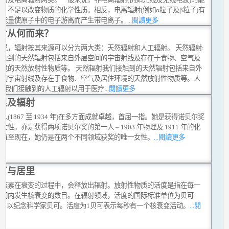
，不足以改变物质的化学性质。相反，电离辐射(例如α粒子及β粒子)有
的能量使原子中的电子游离而产生带电离子。
...閱讀更多
射从何而来？
来说，辐射按其来源可以分为两大类：天然辐射和人工辐射。 天然辐射:
接触到的天然辐射包括来自外层空间的宇宙射线及存在于食物、空气及
环境的天然放射性物质等。 天然辐射我们接触到的天然辐射包括来自外
间的宇宙射线及存在于食物、空气及居住环境的天然放射性物质等。人
: 我们接触到的人工辐射以用于医疗
...閱讀更多
里及辐射
人(1867 至 1934 年)在多方面成就卓越，首屈一指。她是获得诺贝尔奖
女性。亦是获得两项诺贝尔奖的第一人 – 1903 年物理及 1911 年的化
。直至现在，她仍是在两个不同领域获奖的唯一女性。
...閱讀更多
可与居里
性核素在衰变的过程中，会释放出辐射。放射性物质的活度是指在每一
时间内发生核衰变的数目。在辐射领域，活度的国际标准单位为贝可
)，用以纪念科学家贝可。活度为1贝可表示每秒有一个核衰变活动。
...閱
多