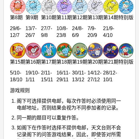
第8期
第9期
第10期
第11期
第12期
第13期
第14期
特别版
29/6-
13/7-
27/7-
10/8-
24/8-
7/9-
21/9-
12/7
26/7
9/8
23/8
6/9
20/9
4/10
第15期
第16期
第17期
第18期
第19期
第20期
第21期
特别版
5/10-
19/10-
2/11-
16/11-
30/11-
14/12-
28/12-
18/10
1/11
15/11
29/11
13/12
27/12
10/1
游戏规则
阁下可选择提供电邮，每次作答时必须使用同一
电邮地址，否则结果会视为不同参加者的记录。
同一期的题目可以重复作答。
如阁下在作答时选择不提供电邮，天文台则不会
记录阁下的问答游戏结果，因此，即使答对所需