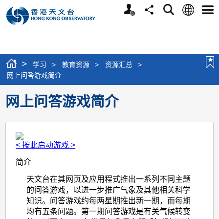
个
语
搜
分
选
人
言
寻
享
单
版
网
站
>
学习
>
教育资源
>
资源汇总
>
网上问答游戏简介
网上问答游戏简介
< 按此启动游戏 >
简介
天文台在其网页及应用程式推出一系列不同主题
的问答游戏，以进一步推广气象及其他相关科学
知识。问答游戏约每两星期推出新一期，而每期
均有五条问题。第一期问答游戏是有关气候转变