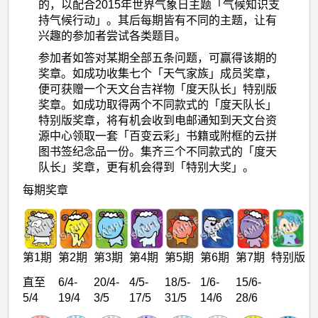
的，以配合2015年世界气象日主题「气候知识支
持气候行动」。其后每期皆有不同的主题，让有
兴趣的参加者尝试各类题目。
参加者如答对某期全部五条问题，可赢得该期的
奖章。如成功收集七个「天气家族」成员奖章，
便可获赠一个天文台吉祥物「度天队长」特别版
奖章。如成功取得两个不同款式的「度天队长」
特别版奖章，将有机会收到电邮通知到天文台资
源中心领取一套「百变云彩」书籍或附框的云拼
图书签纪念品一份。集齐三个不同款式的「度天
队长」奖章，更有机会得到「特别大奖」。
每期奖章
第1期
第2期
第3期
第4期
第5期
第6期
第7期
特别版
直至
6/4-
20/4-
4/5-
18/5-
1/6-
15/6-
5/4
19/4
3/5
17/5
31/5
14/6
28/6