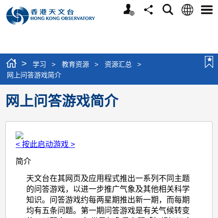
个
语
搜
分
选
人
言
寻
享
单
版
网
站
>
学习
>
教育资源
>
资源汇总
>
网上问答游戏简介
网上问答游戏简介
< 按此启动游戏 >
简介
天文台在其网页及应用程式推出一系列不同主题
的问答游戏，以进一步推广气象及其他相关科学
知识。问答游戏约每两星期推出新一期，而每期
均有五条问题。第一期问答游戏是有关气候转变