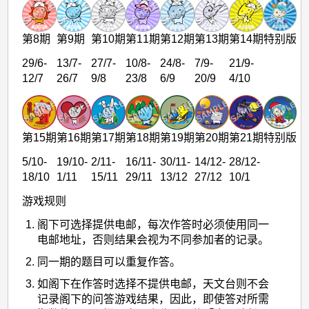
第8期
第9期
第10期
第11期
第12期
第13期
第14期
特别版
29/6-
13/7-
27/7-
10/8-
24/8-
7/9-
21/9-
12/7
26/7
9/8
23/8
6/9
20/9
4/10
第15期
第16期
第17期
第18期
第19期
第20期
第21期
特别版
5/10-
19/10-
2/11-
16/11-
30/11-
14/12-
28/12-
18/10
1/11
15/11
29/11
13/12
27/12
10/1
游戏规则
阁下可选择提供电邮，每次作答时必须使用同一
电邮地址，否则结果会视为不同参加者的记录。
同一期的题目可以重复作答。
如阁下在作答时选择不提供电邮，天文台则不会
记录阁下的问答游戏结果，因此，即使答对所需