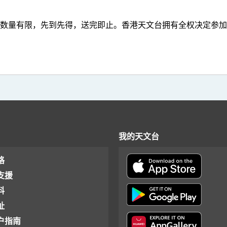
品数量有限，先到先得，送完即止。香港天文台拥有全权决定参
我的天文台
格
支援
料
址
户指南