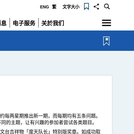
ENG
繁
文字大小
选
消息
电子服务
关於我们
单
展
展
开
开
戏约每两星期推出新一期，而每期均有五条问题。
不同的主题，让有兴趣的参加者尝试各类题目。
天文台吉祥物「度天队长」特别版奖章。如成功取