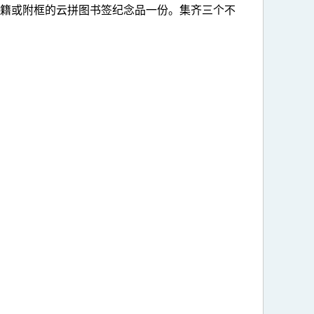
书籍或附框的云拼图书签纪念品一份。集齐三个不