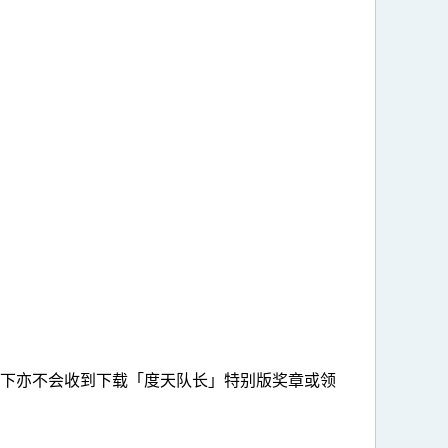
阁下亦不会收到下载「度天队长」特别版奖章或领