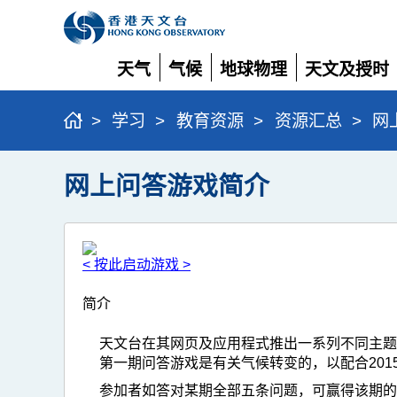
天气
气候
地球物理
天文及授时
展
展
展
展
开
开
开
开
>
学习
>
教育资源
>
资源汇总
>
网
网上问答游戏简介
< 按此启动游戏 >
简介
天文台在其网页及应用程式推出一系列不同主
第一期问答游戏是有关气候转变的，以配合20
参加者如答对某期全部五条问题，可赢得该期