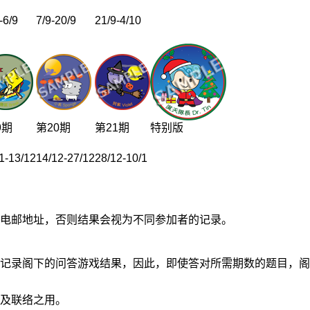
-6/9
7/9-20/9
21/9-4/10
9期
第20期
第21期
特别版
1-13/12
14/12-27/12
28/12-10/1
一电邮地址，否则结果会视为不同参加者的记录。
会记录阁下的问答游戏结果，因此，即使答对所需期数的题目，
果及联络之用。