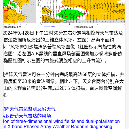
用2024年9月28日下午12时30分左右沙螺湾相控阵天气雷达及
气雷达数据所反演出的三维立体风场。左图：离海平面约
5米的水平风场叠加沙螺湾多普勒风场图像（红圈标示气旋性的涡
。右图：沿左图A-B黑线的垂直风场剖面图叠加沙螺湾多普勒
（椭圆红圈标示左图的气旋式涡旋相应的上升气流）。
沙螺湾相控阵天气雷达可在一分钟内完成最高达68层的立体扫描，并
解像度低至30米的雷达图像。相比之下，天文台两台分别在大
老山的长程雷达需6分钟完成12层立体扫描，雷达图像空间解
0米。
：
相控阵天气雷达监测恶劣天气
解读多普勒天气雷达的风场
ation of three-dimensional wind fields and dual-polarisation
f an X-band Phased Array Weather Radar in diagnosing