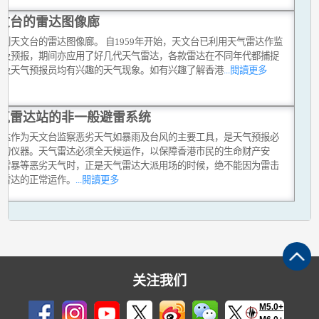
文台的雷达图像廊
到天文台的雷达图像廊。 自1959年开始，天文台已利用天气雷达作监
气及预报，期间亦应用了好几代天气雷达，各款雷达在不同年代都捕捉
民及天气预报员均有兴趣的天气现象。如有兴趣了解香港
...閱讀更多
气雷达站的非一般避雷系统
雷达作为天文台监察恶劣天气如暴雨及台风的主要工具，是天气预报必
少的仪器。天气雷达必须全天候运作，以保障香港巿民的生命财产安
在雷暴等恶劣天气时，正是天气雷达大派用场的时候，绝不能因为雷击
响雷达的正常运作。
...閱讀更多
关注我们
M5.0+