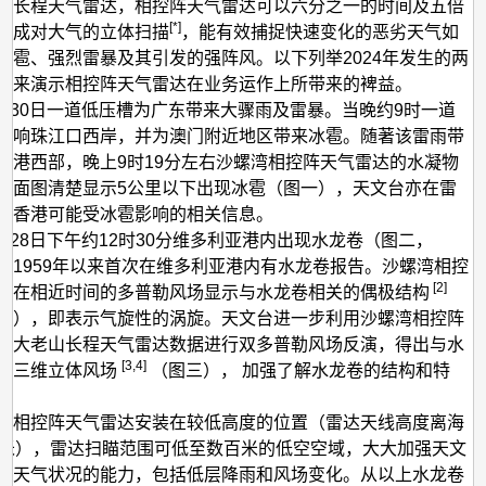
低
的长程天气雷达，相控阵天气雷达可以六分之一的时间及五倍
[*]
完成对大气的立体扫描
，能有效捕捉快速变化的恶劣天气如
空
冰雹、强烈雷暴及其引发的强阵风。以下列举2024年发生的两
天
例来演示相控阵天气雷达在业务运作上所带来的裨益。
气
年4月30日一道低压槽为广东带来大骤雨及雷暴。当晚约9时一道
影响珠江口西岸，并为澳门附近地区带来冰雹。随著该雷雨带
香港西部，晚上9时19分左右沙螺湾相控阵天气雷达的水凝物
剖面图清楚显示5公里以下出现冰雹（图一），天文台亦在雷
出香港可能受冰雹影响的相关信息。
年9月28日下午约12时30分维多利亚港内出现水龙卷（图二，
自1959年以来首次在维多利亚港内有水龙卷报告。沙螺湾相控
[2]
达在相近时间的多普勒风场显示与水龙卷相关的偶极结构
右），即表示气旋性的涡旋。天文台进一步利用沙螺湾相控阵
及大老山长程天气雷达数据进行双多普勒风场反演，得出与水
[3,4]
的三维立体风场
（图三）， 加强了解水龙卷的结构和特
湾相控阵天气雷达安装在较低高度的位置（雷达天线高度离海
5米），雷达扫瞄范围可低至数百米的低空空域，大大加强天文
空天气状况的能力，包括低层降雨和风场变化。从以上水龙卷