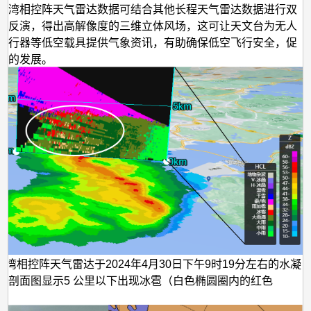
螺湾相控阵天气雷达数据可结合其他长程天气雷达数据进行双
场反演，得出高解像度的三维立体风场，这可让天文台为无人
飞行器等低空载具提供气象资讯，有助确保低空飞行安全，促
济的发展。
螺湾相控阵天气雷达于2024年4月30日下午9时19分左右的水凝
直剖面图显示5 公里以下出现冰雹（白色椭圆圈内的红色