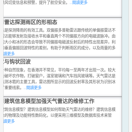
提供风切变信息和预警，提升了航空安全。
...閱讀更多
用雷达探测雨区的形相态
雷达是探测降雨的有效工具。双偏振多普勒雷达跟传统的单偏振雷达不
新雷达能够发射及接收水平和垂直两个不同偏振方向的电磁波脉冲。由
滴的大小和冰的形态会导致不同偏振电磁波反射后的特性出现差异，利
平和垂直偏振回波特性的差别，有助于判断雨区的成分，以及雨量的多
..閱讀更多
雹与钩状回波
是一种自然现象，在香港并不常见，平均每一至两年才出现一次。较大
雹会破坏农作物，打破窗户，温室玻璃和汽车挡风玻璃等。天气雷达是
台监测冰雹的主要工具，雷达图所显示的回波反射率及其形状为识别冰
供了重要线索。
...閱讀更多
用建筑信息模型加强天气雷达的维修工作
是建筑信息模型？建筑信息模型如何帮助天气雷达的维修？建筑信息模
对象的物理及功能特性数码化，以便采用三维模型及数据库技术来管
..閱讀更多