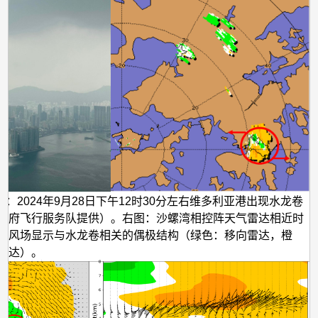
图：2024年9月28日下午12时30分左右维多利亚港出现水龙卷
政府飞行服务队提供）。右图：沙螺湾相控阵天气雷达相近时
勒风场显示与水龙卷相关的偶极结构（绿色：移向雷达，橙
雷达）。