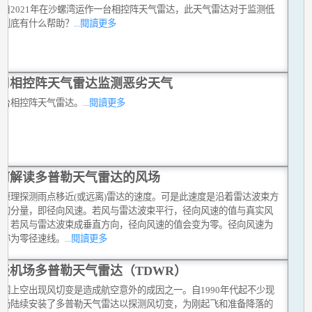
台自2021年在沙螺湾运作一台相控阵天气雷达，此天气雷达对于监测低
气到底有什么帮助？
...閱讀更多
用相控阵天气雷达监测恶劣天气
首台相控阵天气雷达。
...閱讀更多
何解读多普勒天气雷达的风场
勒原理探测雨点移近(或远离)雷达的速度。可是此速度是沿着雷达波束方
风的分量，即径向风速。若风与雷达波束平行，径向风速的值与真实风
等，若风与雷达波束成垂直方向，径向风速的值会变为零。径向风速为
线称为零径速线。
...閱讀更多
谈机场多普勒天气雷达（TDWR）
范围上空出现风切变是造成航空意外的成因之一。自1990年代起不少现
机场陆续安装了多普勒天气雷达以探测风切变，为刚起飞和准备降落的