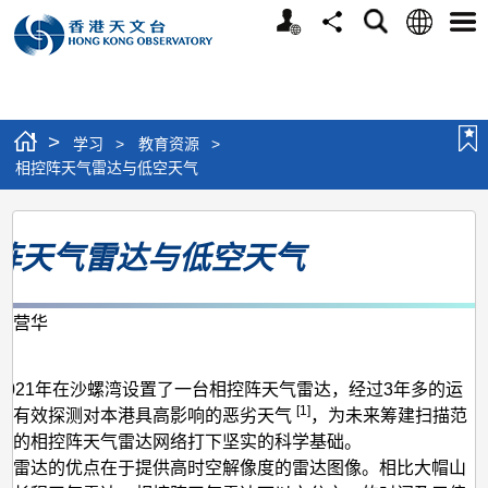
个
语
搜
分
选
人
言
寻
享
单
版
网
站
>
学习
>
教育资源
>
相控阵天气雷达与低空天气
相
阵天气雷达与低空天气
控
阵
天
陈营华
月
气
雷
2021年在沙螺湾设置了一台相控阵天气雷达，经过3年多的运
[1]
能有效探测对本港具高影响的恶劣天气
，为未来筹建扫描范
达
港的相控阵天气雷达网络打下坚实的科学基础。
与
气雷达的优点在于提供高时空解像度的雷达图像。相比大帽山