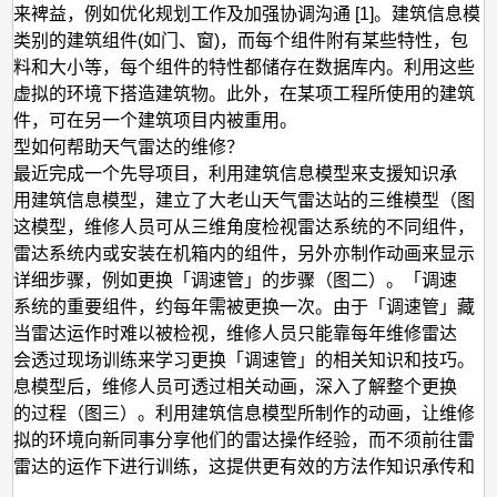
加
带来裨益，例如优化规划工作及加强协调沟通 [1]。建筑信息模
强
同类别的建筑组件(如门、窗)，而每个组件附有某些特性，包
物料和大小等，每个组件的特性都储存在数据库内。利用这些
天
在虚拟的环境下搭造建筑物。此外，在某项工程所使用的建筑
气
组件，可在另一个建筑项目内被重用。
雷
模型如何帮助天气雷达的维修？
达
台最近完成一个先导项目，利用建筑信息模型来支援知识承
应用建筑信息模型，建立了大老山天气雷达站的三维模型（图
的
过这模型，维修人员可从三维角度检视雷达系统的不同组件，
维
在雷达系统内或安装在机箱内的组件，另外亦制作动画来显示
修
的详细步骤，例如更换「调速管」的步骤（图二）。「调速
达系统的重要组件，约每年需被更换一次。由于「调速管」藏
工
，当雷达运作时难以被检视，维修人员只能靠每年维修雷达
作
机会透过现场训练来学习更换「调速管」的相关知识和技巧。
信息模型后，维修人员可透过相关动画，深入了解整个更换
」的过程（图三）。利用建筑信息模型所制作的动画，让维修
虚拟的环境向新同事分享他们的雷达操作经验，而不须前往雷
响雷达的运作下进行训练，这提供更有效的方法作知识承传和