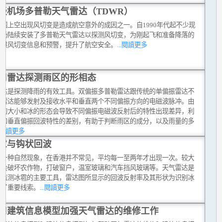
谈机场多普勒天气雷达（TDWR）
范围上空出现风切变是造成航空意外的成因之一。自1990年代起不少现
机场陆续安装了多普勒天气雷达以探测风切变，为刚起飞和准备降落的
提供风切变信息和预警，提升了航空安全。
...閱讀更多
用雷达探测雨区的形相态
雷达是探测降雨的有效工具。双偏振多普勒雷达跟传统的单偏振雷达不
新雷达能够发射及接收水平和垂直两个不同偏振方向的电磁波脉冲。由
滴的大小和冰的形态会导致不同偏振电磁波反射后的特性出现差异，利
平和垂直偏振回波特性的差别，有助于判断雨区的成分，以及雨量的多
..閱讀更多
雹与钩状回波
是一种自然现象，在香港并不常见，平均每一至两年才出现一次。较大
雹会破坏农作物，打破窗户，温室玻璃和汽车挡风玻璃等。天气雷达是
台监测冰雹的主要工具，雷达图所显示的回波反射率及其形状为识别冰
供了重要线索。
...閱讀更多
用建筑信息模型加强天气雷达的维修工作