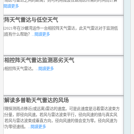
至于雨区与雷达之间的距离，则可利用微波往返雨区所需的时间而计算
。
...閱讀更多
控阵天气雷达与低空天气
台自2021年在沙螺湾运作一台相控阵天气雷达，此天气雷达对于监测低
气到底有什么帮助？
...閱讀更多
用相控阵天气雷达监测恶劣天气
首台相控阵天气雷达。
...閱讀更多
何解读多普勒天气雷达的风场
勒原理探测雨点移近(或远离)雷达的速度。可是此速度是沿着雷达波束方
风的分量，即径向风速。若风与雷达波束平行，径向风速的值与真实风
等，若风与雷达波束成垂直方向，径向风速的值会变为零。径向风速为
线称为零径速线。
...閱讀更多