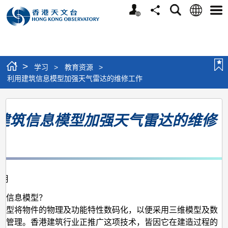
个
语
搜
分
选
人
言
寻
享
单
版
网
站
>
学习
>
教育资源
>
利用建筑信息模型加强天气雷达的维修工作
利
建筑信息模型加强天气雷达的维修
用
建
筑
信
2月
息
模
筑信息模型？
模型将物件的物理及功能特性数码化，以便采用三维模型及数
型
来管理。香港建筑行业正推广这项技术，皆因它在建造过程的