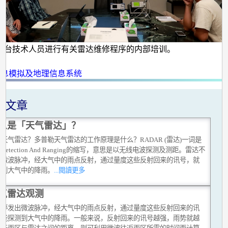
文台技术人员进行有关雷达维修程序的内部培训。
：
信息模拟及地理信息系统
关文章
么是「天气雷达」？
天气雷达？多普勒天气雷达的工作原理是什么？RADAR (雷达)一词是
io Detection And Ranging的缩写，意思是以无线电波探测及测距。雷达不
出微波脉冲，经大气中的雨点反射，通过量度这些反射回来的讯号，就
测到大气中的降雨。
...閱讀更多
气雷达观测
不停发出微波脉冲，经大气中的雨点反射，通过量度这些反射回来的讯
就能探测到大气中的降雨。一般来说，反射回来的讯号越强，雨势就越