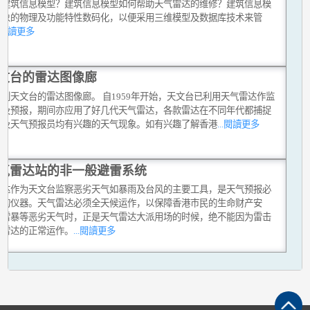
是建筑信息模型？建筑信息模型如何帮助天气雷达的维修？建筑信息模
对象的物理及功能特性数码化，以便采用三维模型及数据库技术来管
..閱讀更多
文台的雷达图像廊
到天文台的雷达图像廊。 自1959年开始，天文台已利用天气雷达作监
气及预报，期间亦应用了好几代天气雷达，各款雷达在不同年代都捕捉
民及天气预报员均有兴趣的天气现象。如有兴趣了解香港
...閱讀更多
气雷达站的非一般避雷系统
雷达作为天文台监察恶劣天气如暴雨及台风的主要工具，是天气预报必
少的仪器。天气雷达必须全天候运作，以保障香港巿民的生命财产安
在雷暴等恶劣天气时，正是天气雷达大派用场的时候，绝不能因为雷击
响雷达的正常运作。
...閱讀更多