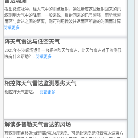
气雷达观测
不停发出微波脉冲，经大气中的雨点反射，通过量度这些反射回来的讯
就能探测到大气中的降雨。一般来说，反射回来的讯号越强，雨势就越
至于雨区与雷达之间的距离，则可利用微波往返雨区所需的时间而计算
。
...閱讀更多
控阵天气雷达与低空天气
台自2021年在沙螺湾运作一台相控阵天气雷达，此天气雷达对于监测低
气到底有什么帮助？
...閱讀更多
用相控阵天气雷达监测恶劣天气
首台相控阵天气雷达。
...閱讀更多
何解读多普勒天气雷达的风场
勒原理探测雨点移近(或远离)雷达的速度。可是此速度是沿着雷达波束方