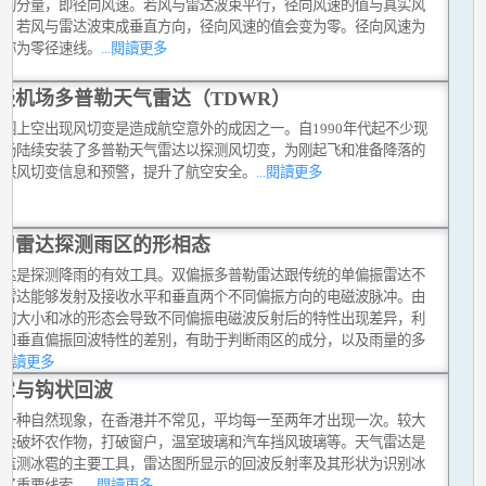
风的分量，即径向风速。若风与雷达波束平行，径向风速的值与真实风
等，若风与雷达波束成垂直方向，径向风速的值会变为零。径向风速为
线称为零径速线。
...閱讀更多
谈机场多普勒天气雷达（TDWR）
范围上空出现风切变是造成航空意外的成因之一。自1990年代起不少现
机场陆续安装了多普勒天气雷达以探测风切变，为刚起飞和准备降落的
提供风切变信息和预警，提升了航空安全。
...閱讀更多
用雷达探测雨区的形相态
雷达是探测降雨的有效工具。双偏振多普勒雷达跟传统的单偏振雷达不
新雷达能够发射及接收水平和垂直两个不同偏振方向的电磁波脉冲。由
滴的大小和冰的形态会导致不同偏振电磁波反射后的特性出现差异，利
平和垂直偏振回波特性的差别，有助于判断雨区的成分，以及雨量的多
..閱讀更多
雹与钩状回波
是一种自然现象，在香港并不常见，平均每一至两年才出现一次。较大
雹会破坏农作物，打破窗户，温室玻璃和汽车挡风玻璃等。天气雷达是
台监测冰雹的主要工具，雷达图所显示的回波反射率及其形状为识别冰
供了重要线索。
...閱讀更多