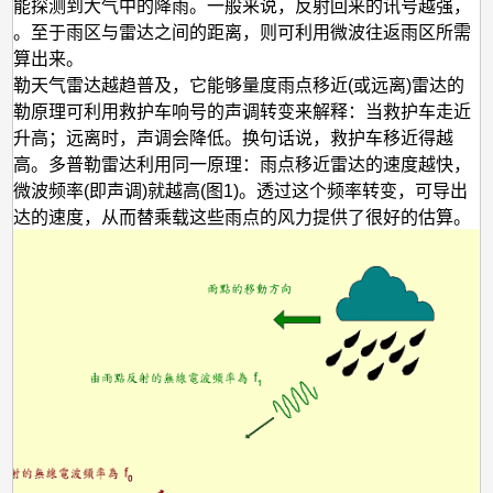
就能探测到大气中的降雨。一般来说，反射回来的讯号越强，
大。至于雨区与雷达之间的距离，则可利用微波往返雨区所需
计算出来。
普勒天气雷达越趋普及，它能够量度雨点移近(或远离)雷达的
普勒原理可利用救护车响号的声调转变来解释：当救护车走近
会升高；远离时，声调会降低。换句话说，救护车移近得越
越高。多普勒雷达利用同一原理：雨点移近雷达的速度越快，
的微波频率(即声调)就越高(图1)。透过这个频率转变，可导出
雷达的速度，从而替乘载这些雨点的风力提供了很好的估算。