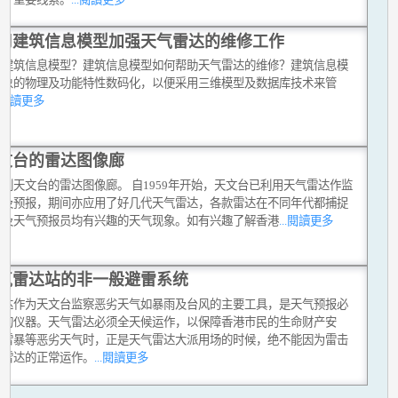
用建筑信息模型加强天气雷达的维修工作
是建筑信息模型？建筑信息模型如何帮助天气雷达的维修？建筑信息模
对象的物理及功能特性数码化，以便采用三维模型及数据库技术来管
..閱讀更多
文台的雷达图像廊
到天文台的雷达图像廊。 自1959年开始，天文台已利用天气雷达作监
气及预报，期间亦应用了好几代天气雷达，各款雷达在不同年代都捕捉
民及天气预报员均有兴趣的天气现象。如有兴趣了解香港
...閱讀更多
气雷达站的非一般避雷系统
雷达作为天文台监察恶劣天气如暴雨及台风的主要工具，是天气预报必
少的仪器。天气雷达必须全天候运作，以保障香港巿民的生命财产安
在雷暴等恶劣天气时，正是天气雷达大派用场的时候，绝不能因为雷击
响雷达的正常运作。
...閱讀更多