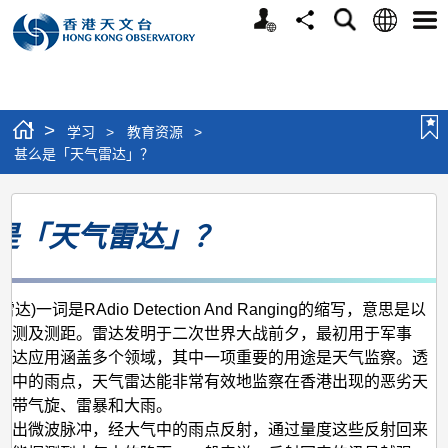
个
语
搜
分
选
人
言
寻
享
单
版
网
站
>
学习
>
教育资源
>
甚么是「天气雷达」？
甚
是「天气雷达」？
么
是
「天
(雷达)一词是RAdio Detection And Ranging的缩写，意思是以
气
探测及测距。雷达发明于二次世界大战前夕，最初用于军事
雷
雷达应用涵盖多个领域，其中一项重要的用途是天气监察。透
气中的雨点，天气雷达能非常有效地监察在香港出现的恶劣天
达」？
热带气旋、雷暴和大雨。
发出微波脉冲，经大气中的雨点反射，通过量度这些反射回来