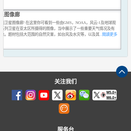
星图像廊
到卫星图像廊! 在这里你可看到一些由GMS，NOAA，风云-1及地球观
统系列卫星在亚太区所摄得的图像，当中展示了一些重要天气情况及有
现象。题材包括大范围的自然灾害，如台风及水灾等，以及其
...閱讀更多
关注我们
M5.0+
M6.0+
服务台