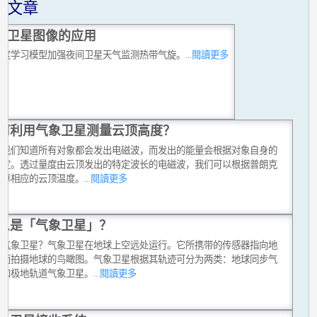
关文章
拟卫星图像的应用
深度学习模型加强夜间卫星天气监测热带气旋。
...閱讀更多
何利用气象卫星测量云顶高度？
上我们知道所有对象都会发出电磁波，而发出的能量会根据对象自身的
而定。透过量度由云顶发出的特定波长的电磁波，我们可以根据普朗克
估算相应的云顶温度。
...閱讀更多
么是「气象卫星」？
是气象卫星？气象卫星在地球上空远处运行。它所携带的传感器指向地
从而拍摄地球的鸟瞰图。气象卫星根据其轨迹可分为两类：地球同步气
星和极地轨道气象卫星。
...閱讀更多