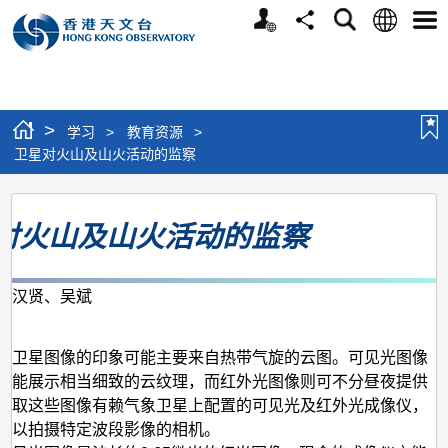
个
语
搜
分
选
人
言
寻
享
单
版
网
站
>
学习
>
教育资源
>
卫星对火山及山火活动的监察
卫
对火山及山火活动的监察
星
对
火
杨汉贤、吴斌
月
山
及
象卫星图像的印象可能主要来自热带气旋的云图。可见光图像
间能展示相当细致的云纹理，而红外光图像则可不分昼夜提供
山
获取这些图像有赖气象卫星上配置的可见光及红外光成像仪，
火
可以拍摄特定波段影像的相机。