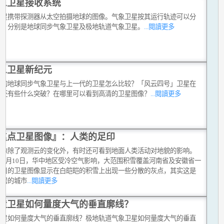
象卫星接收系统
卫星携带探测器从太空拍摄地球的图像。气象卫星按其运行轨迹可以分
类，分别是地球同步气象卫星及极地轨道气象卫星。
...閱讀更多
象卫星新纪元
代的地球同步气象卫星与上一代的卫星怎么比较？「风云四号」卫星在
上还有些什么突破？在哪里可以看到高清的卫星图像？
...閱讀更多
焦点卫星图像』：人类的足印
图像除了观测云的变化外，有时还可看到地面人类活动对地貌的影响。
8年1月10日，华中地区受冷空气影响，大范围积雪覆盖河南省及安徽省一
当日的卫星图像显示在白皑皑的积雪上出现一些分散的灰点，其实这是
聚居的城市
...閱讀更多
造卫星如何量度大气的垂直廓线？
卫星如何量度大气的垂直廓线？极地轨道气象卫星如何量度大气的垂直