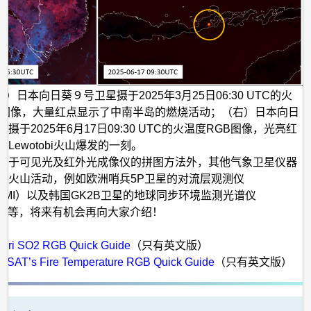
）日本向日葵９号卫星摄于2025年3月25日06:30 UTC的火
B图像，大量红点显示了中南半岛的燃烧活动；（右）日本向日
摄于2025年6月17日09:30 UTC的火温度RGB图像，光亮红
Lewotobi火山爆发的一刻。
基于可见光及红外光成像仪的拼图方法外，其他气象卫星仪器
察火山活动，例如欧洲哨兵5P卫星的对流层观测仪
POMI）以及韩国GK2B卫星的地球同步环境监测光谱仪
S）等，将来有机会再向大家介绍！
：
ari SO2 RGB Quick Guide
（只有英文版）
SAT’s Fire Temperature RGB Quick Guide
（只有英文版）