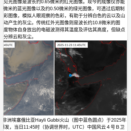
活
可见光图像是波长约0.65微米的红光图像。现今的成像仪亦能
.47微米的蓝光图像以及约0.50微米的绿光图像，可透过后期制
动
真彩图像，模拟人眼观察的色彩，有助于分辨白色的云以及山
的
活动产生的灰尘。传统红外光图像则是波长约10.8微米的图
监
量度物体自身放出的电磁波测得其温度及评估其高度，但缺点
察
效分辨云和灰尘。
非洲埃塞俄比亚Hayli Gubbi火山（图中蓝色圆点）于2025年
3日爆发，当日11:45时（协调世界时，UTC）中国风云４号Ｂ卫