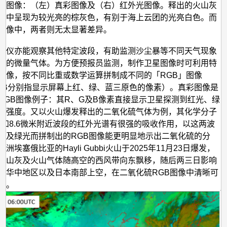
的图像：（左）真彩图像及（右）红外光图像。释出的火山灰
像中呈现为较光亮的棕灰色，有别于海上云团的光亮白色。而
图像中，两者则无太显著差异。
像仪亦能观察其他特定波段，有助监测沙尘暴等不同天气现象
中的微量气体。为方便预报员监测，制作卫星图像时可利用特
图像，按不同比重或数学运算拼制成不同的「RGB」图像
、B分别指显示屏幕上红、绿、蓝三原色的像素）。真彩图像是
RGB图像例子：其R、G及B像素直接显示卫星探测到红光、绿
的强度。又以火山爆发释出的二氧化硫气体为例，其化学分子
微米和8.6微米附近波段的红外光谱有很强的吸收作用，以这两波
光及绿光而拼制出的RGB图像能更明显地示出二氧化硫的分
洲埃塞俄比亚的Hayli Gubbi火山于2025年11月23日爆发，
火山灰及火山气体随高空的西风带向东飘移，随后两三日影响
、华中地区以及日本南部上空，在二氧化硫RGB图像中清晰可
）。