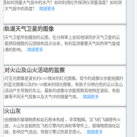
?遥感如何测量大气层中的水汽？如何利用红外探测仪测量温度？如何测
汽在大气层中的高度？
...閱讀更多
地轨道天气卫星的图像
轨道天气卫星所拍摄到的云图，在分辨率上会较地球同步天气卫星的云
高，能把较细致的云团结构显示出来，有利监测重要天气如热带气旋或
对香港的影响。
...閱讀更多
星对火山及山火活动的监察
单色可见光图像是波长约0.65微米的红光图像。现今的成像仪亦能拍摄约
7微米的蓝光图像以及约0.50微米的绿光图像，有助于分辨白色的云以及山
火山活动产生导致的灰尘。最新的成像仪亦能观察其他特定波段，有助
沙尘暴等不同天气现象以及大气中的微量气体。
...閱讀更多
测火山灰
灰是由细微的玻璃物质和岩石粉末构成 ，非常粗糙。当飞机飞越密布火
的云层，火山灰会黏附在飞机引擎内的涡轮等零件上，玻璃物质熔化后
成涂层，影响空气流动，导致引擎过热甚至熄火。
...閱讀更多