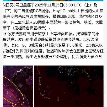
向日葵8号卫星摄于2025年11月25日06:00 UTC（上）及
 UTC（下）的二氧化硫RGB图像。Hayli Gubbi火山释出的火山灰
体随高空的西风气流向东飘移，横越印度北部、华中地区以及
上空，在二氧化硫RGB图像中显影为一条淡黄色、狭长、大致
的带子（见橙黄色椭圆标示）。
GB图像方法亦可应用于监察山火等地面热源。按物理学的原
温度越高，发出的电磁波峰值辐射波长便会越短。以火温度
像为例，其R、G、B像素会分别显示卫星于3.8微米、2.3微米以
微米波段红外光探测到的强度，较温和的热源会在图像上呈现为红
源进一步加热，释出更多短波长红外辐射，便会演变为黄点甚