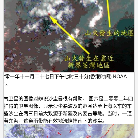
零零一年十一月二十七日下午七时三十分(香港时间) NOAA-
图片。
天气卫星的图像对辨识沙尘暴很有帮助。 图六是二零零二年四
午拍得的卫星图像，显示沙尘暴波及的范围达至上海以东的东
这些沙尘在两三日前大致源于新疆及内蒙古等地。当时，一道
盖著东海，这道雨带能有效地洗擦掉南下的沙尘。