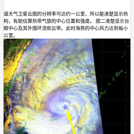
旋
轨道天气卫星云图的分辨率可达约一公里，所以能清楚显示热
结构，有助估算热带气旋的中心位置和强度。 图二清楚显示台
风眼中心及其外围环流和云带。此时海燕的中心风力达到每小
十公里。