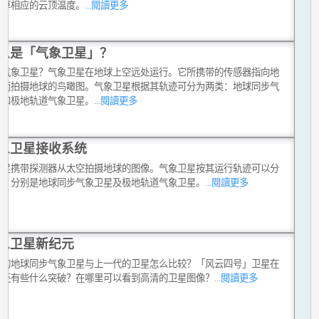
估算相应的云顶温度。
...閱讀更多
么是「气象卫星」？
是气象卫星？气象卫星在地球上空远处运行。它所携带的传感器指向地
从而拍摄地球的鸟瞰图。气象卫星根据其轨迹可分为两类：地球同步气
星和极地轨道气象卫星。
...閱讀更多
象卫星接收系统
卫星携带探测器从太空拍摄地球的图像。气象卫星按其运行轨迹可以分
类，分别是地球同步气象卫星及极地轨道气象卫星。
...閱讀更多
象卫星新纪元
代的地球同步气象卫星与上一代的卫星怎么比较？「风云四号」卫星在
上还有些什么突破？在哪里可以看到高清的卫星图像？
...閱讀更多