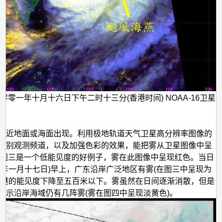
零零一年十月十六日下午二时十三分(香港时间) NOAA-16卫星
接近地面或海面出现。利用极地轨道天气卫星高分辨率图像的
特别观测频道，以及加强色彩的效果，能把雾从卫星图像中呈
 图三是一个低能见度的好例子，雾在此图像中呈现红色。当日
二年一月十七日)早上，广东沿岸广泛地区有雾(在图三中呈现为
香港的能见度下降至五百米以下。雾虽然在日间逐渐消散，但是
显示沿岸海域仍有几阵雾(雾在图四中呈现淡黄色)。