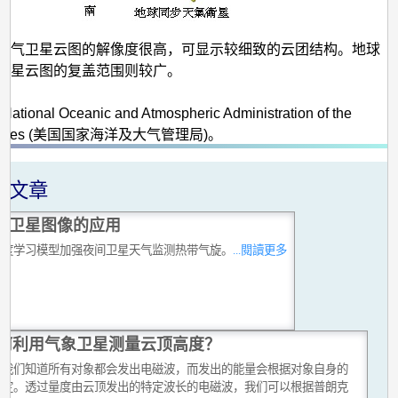
天气卫星云图的解像度很高，可显示较细致的云团结构。地球
卫星云图的复盖范围则较广。
ational Oceanic and Atmospheric Administration of the
 States (美国国家海洋及大气管理局)。
关文章
拟卫星图像的应用
深度学习模型加强夜间卫星天气监测热带气旋。
...閱讀更多
何利用气象卫星测量云顶高度？
上我们知道所有对象都会发出电磁波，而发出的能量会根据对象自身的
而定。透过量度由云顶发出的特定波长的电磁波，我们可以根据普朗克