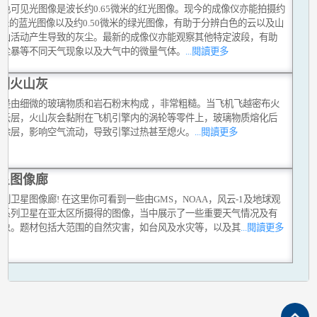
单色可见光图像是波长约0.65微米的红光图像。现今的成像仪亦能拍摄约
7微米的蓝光图像以及约0.50微米的绿光图像，有助于分辨白色的云以及山
火山活动产生导致的灰尘。最新的成像仪亦能观察其他特定波段，有助
沙尘暴等不同天气现象以及大气中的微量气体。
...閱讀更多
测火山灰
灰是由细微的玻璃物质和岩石粉末构成 ，非常粗糙。当飞机飞越密布火
的云层，火山灰会黏附在飞机引擎内的涡轮等零件上，玻璃物质熔化后
成涂层，影响空气流动，导致引擎过热甚至熄火。
...閱讀更多
星图像廊
到卫星图像廊! 在这里你可看到一些由GMS，NOAA，风云-1及地球观
统系列卫星在亚太区所摄得的图像，当中展示了一些重要天气情况及有
现象。题材包括大范围的自然灾害，如台风及水灾等，以及其
...閱讀更多