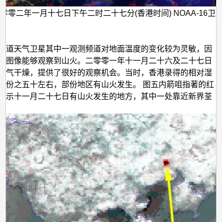
零零二年一月十七日下午二时二十七分(香港时间) NOAA-16卫
轨道天气卫星其中一观测频道对地面温度的变化较为灵敏，因
的图像能够观察到山火。二零零一年十一月二十六及二十七日
天气干燥，提供了很好的观察机会。当时，香港录得的相对湿
百份之五十左右，部份地区有山火发生。 图五内箭咀指著的红
显示十一月二十七日有山火发生的地方，其中一处靠近新界荃
。