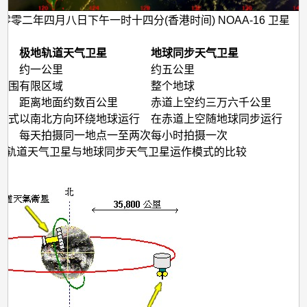
零零二年四月八日下午一时十四分(香港时间) NOAA-16 卫星
极地轨道天气卫星
地球同步天气卫星
率
约一公里
约五公里
范围
有限区域
整个地球
距离地面约数百公里
赤道上空约三万六千公里
方式
以南北方向环绕地球运行
在赤道上空随地球同步运行
每天拍摄同一地点一至两次
每小时拍摄一次
地轨道天气卫星与地球同步天气卫星运作模式的比较