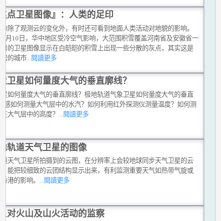
焦点卫星图像』：人类的足印
图像除了观测云的变化外，有时还可看到地面人类活动对地貌的影响。
8年1月10日，华中地区受冷空气影响，大范围积雪覆盖河南省及安徽省一
当日的卫星图像显示在白皑皑的积雪上出现一些分散的灰点，其实这是
聚居的城市
...閱讀更多
造卫星如何量度大气的垂直廓线？
卫星如何量度大气的垂直廓线？极地轨道气象卫星如何量度大气的垂直
?遥感如何测量大气层中的水汽？如何利用红外探测仪测量温度？如何测
汽在大气层中的高度？
...閱讀更多
地轨道天气卫星的图像
轨道天气卫星所拍摄到的云图，在分辨率上会较地球同步天气卫星的云
高，能把较细致的云团结构显示出来，有利监测重要天气如热带气旋或
对香港的影响。
...閱讀更多
星对火山及山火活动的监察