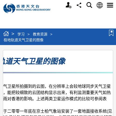
个
语
搜
分
选
人
言
寻
享
单
版
网
站
>
学习
>
教育资源
>
极地轨道天气卫星的图像
极
轨道天气卫星的图像
地
轨
道
天
天气卫星所拍摄到的云图，在分辨率上会较地球同步天气卫星
气
高，能把较细致的云团结构显示出来，有利监测重要天气如热
暴雨对香港的影响。上述两类卫星运作模式的比较可参阅表
卫
星
台于二零零一年底在京士柏气象站安装了一套地面接收系统(见