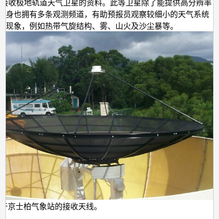
的
能接收极地轨道天气卫星的资料。此等卫星除了能提供高分辨率
本身也拥有多条观测频道，有助预报员观察较细小的天气系统
图
的现象，例如热带气旋结构、雾、山火及沙尘暴等。
像
于京士柏气象站的接收天线。
用