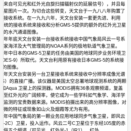
据来自可见光和红外光自旋扫描辐射仪的延展信号），并且每
卫星图片一次。为切合这些转变，天文台于一九八八年购置了
化接收系统。在一九九六年，天文台安装一套更先进、利用
作业系统的接收系统来接收和分析GMS-5提供的额外的红外光卫星
新的水汽通道图像。
一年年底天文台安装一台接收系统接收中国气象局风云一号系
国家海洋及大气管理局的NOAA系列的极地轨道气象卫星。
三年中日本的GMS-5卫星的任务由美国的地球同步业务环境卫
（GOES-9）所取代。天文台利用原有接收日本GMS-5的系统接
-9的图像。
四年天文台安装另一台卫星接收系统来接收中分辨率成像光谱
DIS）的直接广播。该仪器是美国太空总署地球观测系统的两颗
ra 和Aqua 卫星上的探测器。MODIS拥有36条观察频道，复盖
光至红外光的广阔频率，使它成为一些学科如气象学、海洋学
境监测的宝贵数据来源。MODIS拍摄出来的高分辨率图像，对
细微的特征或现象如山火及烟霞等尤为有用。
五年中国气象局的第一颗业务应用地球同步气象卫星，即风云
FY-2C）卫星，投入运作。风云二号C卫星位于东经105度的赤
提供五个频道（可见光、红外光-1（IR1）、红外