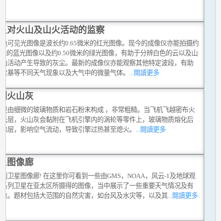
星对火山及山火活动的监察
单色可见光图像是波长约0.65微米的红光图像。现今的成像仪亦能拍摄约
7微米的蓝光图像以及约0.50微米的绿光图像，有助于分辨白色的云以及山
火山活动产生导致的灰尘。最新的成像仪亦能观察其他特定波段，有助
沙尘暴等不同天气现象以及大气中的微量气体。
...閱讀更多
测火山灰
灰是由细微的玻璃物质和岩石粉末构成 ，非常粗糙。当飞机飞越密布火
的云层，火山灰会黏附在飞机引擎内的涡轮等零件上，玻璃物质熔化后
成涂层，影响空气流动，导致引擎过热甚至熄火。
...閱讀更多
星图像廊
到卫星图像廊! 在这里你可看到一些由GMS，NOAA，风云-1及地球观
统系列卫星在亚太区所摄得的图像，当中展示了一些重要天气情况及有
现象。题材包括大范围的自然灾害，如台风及水灾等，以及其
...閱讀更多