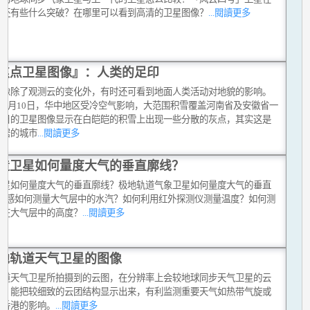
上还有些什么突破？在哪里可以看到高清的卫星图像？
...閱讀更多
焦点卫星图像』：人类的足印
图像除了观测云的变化外，有时还可看到地面人类活动对地貌的影响。
8年1月10日，华中地区受冷空气影响，大范围积雪覆盖河南省及安徽省一
当日的卫星图像显示在白皑皑的积雪上出现一些分散的灰点，其实这是
聚居的城市
...閱讀更多
造卫星如何量度大气的垂直廓线？
卫星如何量度大气的垂直廓线？极地轨道气象卫星如何量度大气的垂直
?遥感如何测量大气层中的水汽？如何利用红外探测仪测量温度？如何测
汽在大气层中的高度？
...閱讀更多
地轨道天气卫星的图像
轨道天气卫星所拍摄到的云图，在分辨率上会较地球同步天气卫星的云
高，能把较细致的云团结构显示出来，有利监测重要天气如热带气旋或
对香港的影响。
...閱讀更多