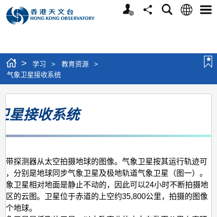
个
语
搜
分
选
人
言
寻
享
单
版
网
站
>
学习
>
教育资源
>
气象卫星接收系统
气
卫星接收系统
象
卫
星
接
携带探测器从太空拍摄地球的图像。气象卫星按其运行轨迹可
收
类，分别是地球同步气象卫星及极地轨道气象卫星（图一）。
气象卫星相对地面是静止不动的，因此可以24小时不断拍摄地
系
地区的云图。卫星位于赤道的上空约35,800公里，拍摄的图像
统
半个地球。