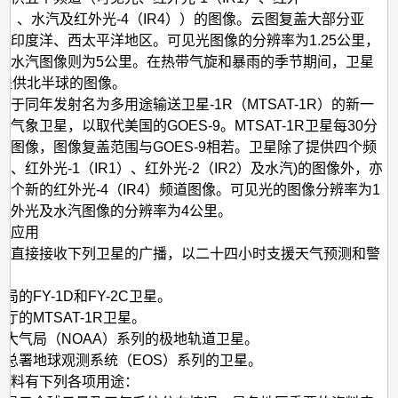
IR2）、水汽及红外光-4（IR4））的图像。云图复盖大部分亚
、印度洋、西太平洋地区。可见光图像的分辨率为1.25公里，
和水汽图像则为5公里。在热带气旋和暴雨的季节期间，卫星
钟提供北半球的图像。
厅于同年发射名为多用途输送卫星-1R（MTSAT-1R）的新一
气象卫星，以取代美国的GOES-9。MTSAT-1R卫星每30分
新图像，图像复盖范围与GOES-9相若。卫星除了提供四个频
、红外光-1（IR1）、红外光-2（IR2）及水汽)的图像外，亦
一个新的红外光-4（IR4）频道图像。可见光的图像分辨率为1
红外光及水汽图像的分辨率为4公里。
的应用
台直接接收下列卫星的广播，以二十四小时支援天气预测和警
象局的FY-1D和FY-2C卫星。
象厅的MTSAT-1R卫星。
海洋大气局（NOAA）系列的极地轨道卫星。
太空总署地球观测系统（EOS）系列的卫星。
资料有下列各项用途：