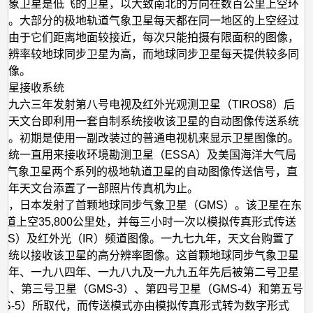
气象卫星是低飞的卫星，以大致南北的方向在数百公里上空环
行。大部分的极地轨道气象卫星每天都在同一地区的上空经过
。由于它们距离地面较接近，每次只能拍摄有限面积的图像，
分辨率较地球同步卫星为高，而地球同步卫星每天提供较多同
图像。
卫星接收系统
一九六三年发射第八号电视及红外光观测卫星（TIROS8）后
港天文台即利用一套自制系统接收该卫星的自动图像传送系统
号。初期是使用一副改装过的普通电视机来显示卫星图像的。
系统一直用来接收环境勘测卫星（ESSA）及美国海洋大气局
A）气象卫星两个系列的极地轨道卫星的自动图像传送信号，直
八年天文台添置了一部照片传真机为止。
年，日本发射了首颗地球同步气象卫星（GMS）。该卫星在东
度赤道上空35,800公里处，并每三小时一次以模拟传真形式传送
VIS）及红外光（IR）频道图像。一九七九年，天文台购置了
系统以接收该卫星的高分辨率图像。这首颗地球同步气象卫星
一年、一九八四年、一九八九及一九九五年先后被第二号卫星
-2）、第三号卫星（GMS-3）、第四号卫星（GMS-4）和第五号
MS-5）所取代，而传送模式亦由模拟传真形式转为数字形式