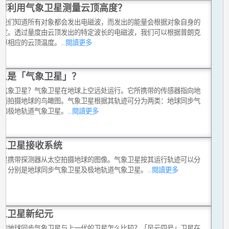
何利用气象卫星测量云顶高度？
上我们知道所有对象都会发出电磁波，而发出的能量会根据对象自身的
而定。透过量度由云顶发出的特定波长的电磁波，我们可以根据普朗克
估算相应的云顶温度。
...閱讀更多
么是「气象卫星」？
是气象卫星？气象卫星在地球上空远处运行。它所携带的传感器指向地
从而拍摄地球的鸟瞰图。气象卫星根据其轨迹可分为两类：地球同步气
星和极地轨道气象卫星。
...閱讀更多
象卫星接收系统
卫星携带探测器从太空拍摄地球的图像。气象卫星按其运行轨迹可以分
类，分别是地球同步气象卫星及极地轨道气象卫星。
...閱讀更多
象卫星新纪元
代的地球同步气象卫星与上一代的卫星怎么比较？「风云四号」卫星在