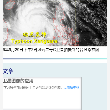
2006年9月29日下午2时风云二号C卫星拍摄到的台风象神图
关文章
拟卫星图像的应用
深度学习模型加强夜间卫星天气监测热带气旋。
...閱讀更多