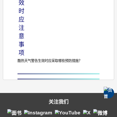
效
警
时
告
应
生
注
效
意
时
事
应
项
注
酷热天气警告生效时应采取哪些预防措施？
意
事
项
关注我们