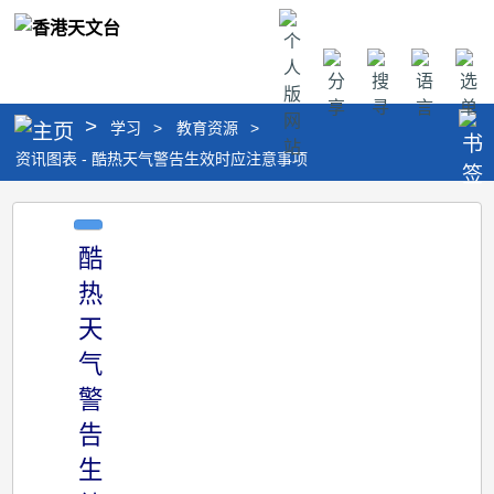
个
人
分
搜
语
选
版
享
寻
言
单
网
>
学习
>
教育资源
>
站
资讯图表 - 酷热天气警告生效时应注意事项
资
讯
酷
图
热
表
天
-
气
酷
警
热
告
天
生
气