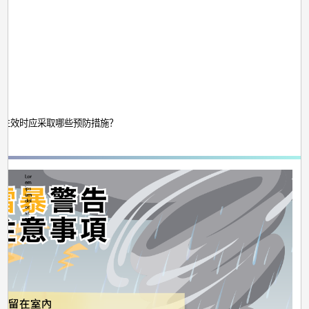
告
生
效
时
应
注
告生效时应采取哪些预防措施？
意
事
项