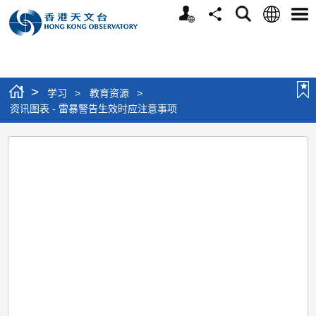
个
语
搜
分
选
人
言
寻
享
单
版
网
站
>
学习
>
教育资源
>
资讯图表 - 雷暴警告生效时应注意事项
资
讯
图
表
-
雷
暴
警