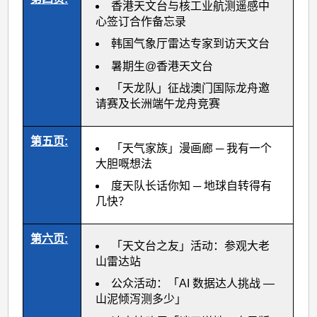
香港天文台与核工业航测遥感中
心签订合作备忘录
韩国气象厅雷达专家到访天文台
暑期生@香港天文台
「天龙队」征战澳门国际龙舟邀
请赛及长洲端午龙舟竞赛
第五页:
「天气家族」漫画廊 ─ 我有一个
大胆嘅想法
度天队长话你知 ─ 地球自转得有
几快？
第六页:
「天文台之友」活动：参观大老
山雷达站
公众活动：「AI 数据达人挑战 —
山泥倾泻测多少」