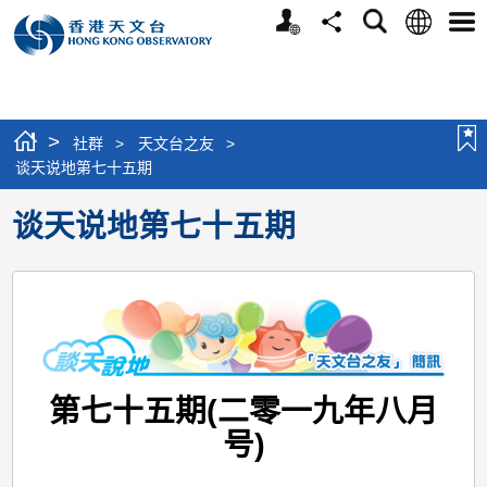
个
语
搜
分
选
人
言
寻
享
单
版
网
站
>
社群
>
天文台之友
>
谈天说地第七十五期
谈天说地第七十五期
第七十五期(二零一九年八月
号)