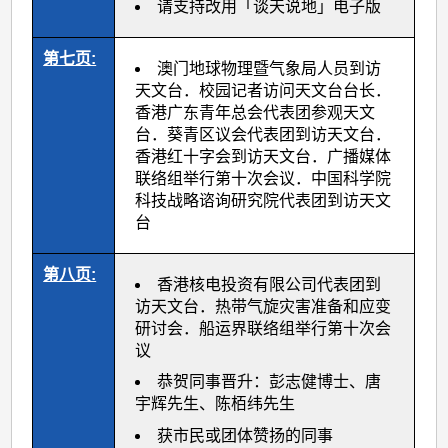
请支持改用「谈天说地」电子版
第七页:
澳门地球物理暨气象局人员到访
天文台．校园记者访问天文台台长．
香港广东青年总会代表团参观天文
台．葵青区议会代表团到访天文台．
香港红十字会到访天文台．广播媒体
联络组举行第十次会议．中国科学院
科技战略谘询研究院代表团到访天文
台
第八页:
香港核电投资有限公司代表团到
访天文台．热带气旋灾害准备和应变
研讨会．船运界联络组举行第十次会
议
恭贺同事晋升：彭志健博士、唐
宇辉先生、陈栢纬先生
获市民或团体赞扬的同事