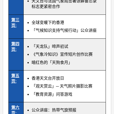
天文台与法国气象局签署谅解备忘录
标志更紧密合作
第三
全球变暖下的香港
页:
「气候知识支持气候行动」公众讲座
第四
「天龙队」啼声初试
页:
《气象冷知识》宣传短片创作比赛
暗红色的「天狗食月」
第五
香港天文台开放日
页:
「观天赏云」─ 天气照片摄影比赛
「教育资源」问答游戏
第六
公众讲座：热带气旋预报
页: