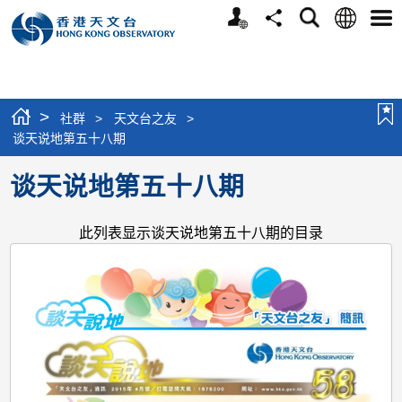
个
语
搜
分
选
人
言
寻
享
单
版
网
站
>
社群
>
天文台之友
>
谈天说地第五十八期
谈天说地第五十八期
此列表显示谈天说地第五十八期的目录