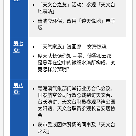
「天文台之友」活动：参观「天文台
地震站」
请响应环保，改用「谈天说地」电子
版
第七
「天气家族」漫画廊 ─ 雾海惊魂
页:
度天队长话你知 ─ 雾、薄雾和云都
是悬浮在空中的微细水滴所构成，究
竟怎样分辨呢？
第八
粤港澳气象部门举行业务合作会议．
页:
国泰航空公司行政总裁到访天文台．
台长演讲．天文台职员参观马湾公园
太阳馆．天文台职员参观长者安居协
会
获市民或团体赞扬的同事及「天文台
之友」