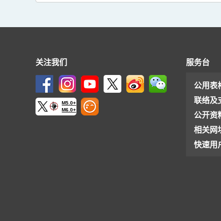
关注我们
服务台
公用表
联络及
M5.0+
M6.0+
公开资
相关网
快速用