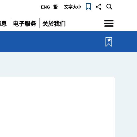
ENG
繁
文字大小
选
消息
电子服务
关於我们
单
展
展
开
开