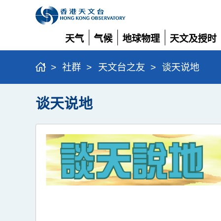
天气
气候
地球物理
天文及授时
展
展
展
展
开
开
开
开
>
社群
>
天文台之友
>
谈天说地
谈天说地