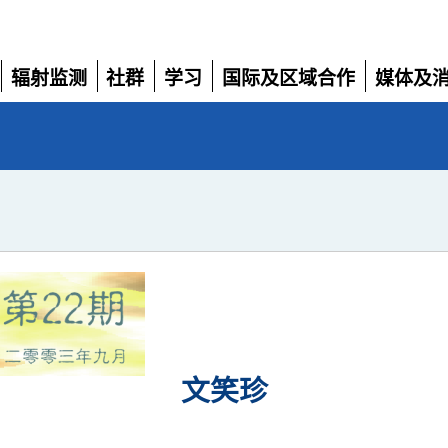
辐射监测
社群
学习
国际及区域合作
媒体及
展
展
展
展
展
开
开
开
开
开
文笑珍