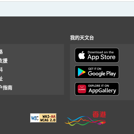
我的天文台
格
支援
料
址
户指南