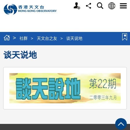
个
语
搜
分
选
人
言
寻
享
单
版
网
站
>
社群
>
天文台之友
>
谈天说地
谈天说地