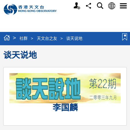
个
语
搜
分
选
人
言
寻
享
单
版
网
站
>
社群
>
天文台之友
>
谈天说地
谈天说地
李国麟