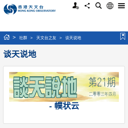
个
语
搜
分
选
人
言
寻
享
单
版
网
站
>
社群
>
天文台之友
>
谈天说地
谈天说地
- 幞状云