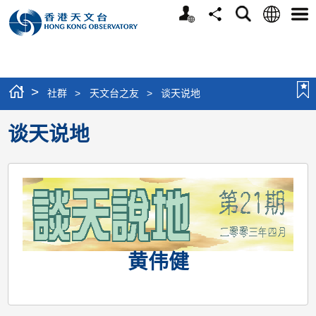
个
语
搜
分
选
人
言
寻
享
单
版
网
站
>
社群
>
天文台之友
>
谈天说地
谈天说地
黄伟健