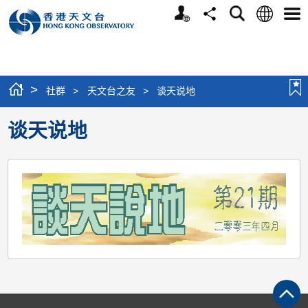
个
语
搜
分
选
人
言
寻
享
单
版
网
站
>
社群
>
天文台之友
>
谈天说地
谈天说地