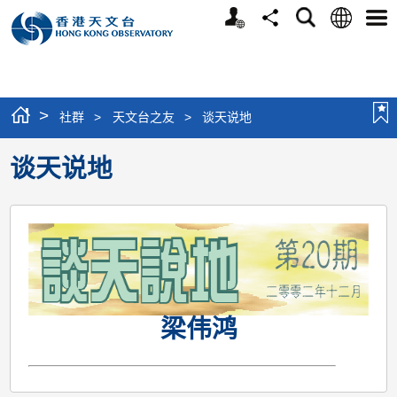
个
语
搜
分
选
人
言
寻
享
单
版
网
站
>
社群
>
天文台之友
>
谈天说地
谈天说地
梁伟鸿