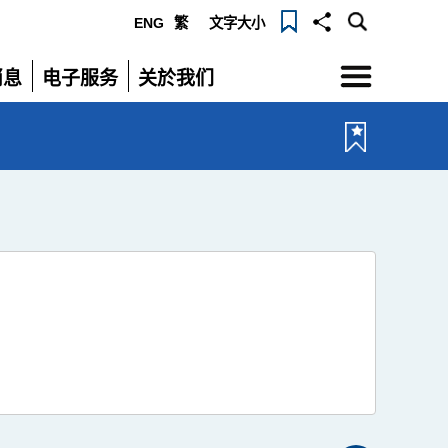
ENG
繁
文字大小
选
消息
电子服务
关於我们
单
展
展
开
开