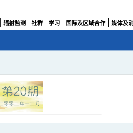
辐射监测
社群
学习
国际及区域合作
媒体及
展
展
展
展
展
开
开
开
开
开