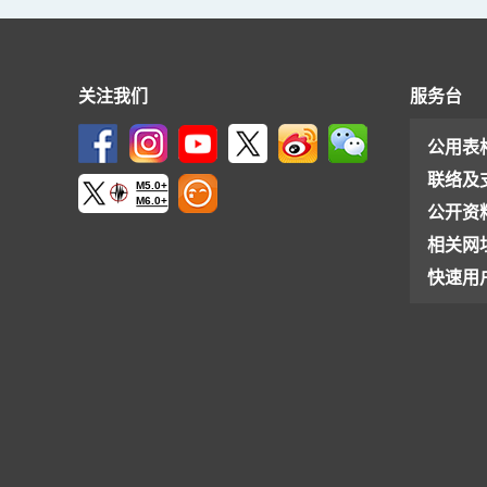
关注我们
服务台
公用表
联络及
M5.0+
M6.0+
公开资
相关网
快速用