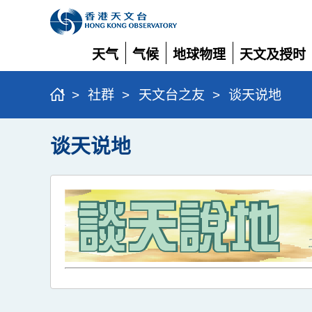
天气
气候
地球物理
天文及授时
展
展
展
展
开
开
开
开
>
社群
>
天文台之友
>
谈天说地
谈天说地