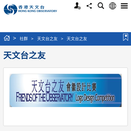
个
语
搜
分
选
人
言
寻
享
单
版
网
站
>
社群
>
天文台之友
>
天文台之友
天文台之友