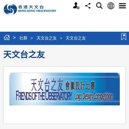
个
语
搜
分
选
人
言
寻
享
单
版
网
站
>
社群
>
天文台之友
>
天文台之友
天文台之友