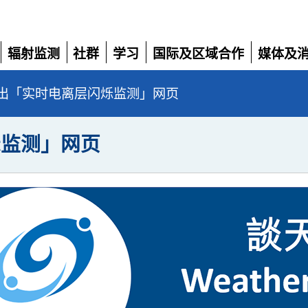
辐射监测
社群
学习
国际及区域合作
媒体及
展
展
展
展
展
开
开
开
开
开
出「实时电离层闪烁监测」网页
烁监测」网页