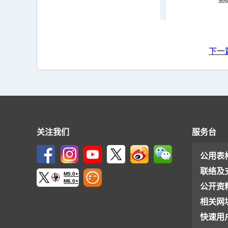
下一
关注我们
服务台
公用表
联络及
M5.0+
M6.0+
公开资
相关网
快速用