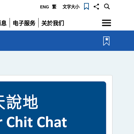
ENG
繁
文字大小
选
消息
电子服务
关於我们
单
展
展
开
开