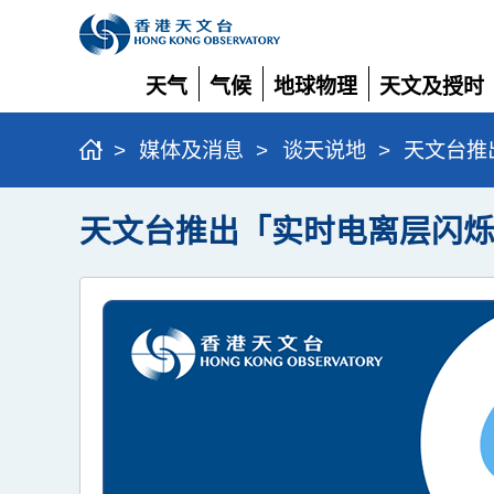
天气
气候
地球物理
天文及授时
展
展
展
展
开
开
开
开
>
媒体及消息
>
谈天说地
>
天文台推
天文台推出「实时电离层闪